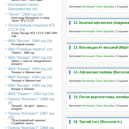
Записи 1985 - 1986 годов
Коллекция Сергея
Категория
Коллекция Олега Брылёва
| Слушали 
Шарахматова
[44]
"Зенит". 1980 год
[16]
Александр Малашёнок и отряд
"Зенит" КГБ СССР
12. Казачья афганская (подраж
Песни бойцов спецназа КГБ
СССР
[24]
Категория
Коллекция Олега Брылёва
| Слушали 
Отряд "Каскад" КГБ СССР, 1982-1983
года
ВИА "Восток". 1988 год
[19]
Последний концерт
13. Восемьдесят восьмой (Март
ВИА "Голубые береты"
[12]
"Память". 1988 год
Категория
Коллекция Олега Брылёва
| Слушали 
ВИА "Каскад". 1982 год
[20]
Запись с пока не определённого
концерта
ВИА "Каскад". 1983 год
[16]
14. Афганская любовь (Веселов
"Концерт в Афганистане"
ВИА "Каскад". 1984 год
[16]
"Концерт в Афганистане"
Категория
Коллекция Олега Брылёва
| Слушали 
ВИА "Каскад". 1988 год
[25]
Концерт в Баграме
ВИА "Танкист". 1982 год
[19]
15. Песня вертолётчика, погибш
Группа "Контраст". 1986 год
[9]
Категория
Коллекция Олега Брылёва
| Слушали 
"Килагай - All right!". Запись с
концерта
Группа "Контраст". 1987 год
[13]
"Пули-Хумрийский гарнизон".
16. Третий тост (Веселов А.)
Студийная запись
Группа "Контраст". 1988 год