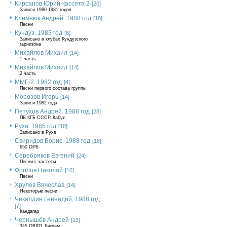
Кирсанов Юрий-кассета 2
[20]
Записи 1980-1981 годов
Климнюк Андрей. 1988 год
[10]
Песни
Кундуз. 1985 год
[6]
Записано в клубах Кундузского
гарнизона
Михайлов Михаил
[14]
1 часть
Михайлов Михаил
[14]
2 часть
ММГ-2. 1982 год
[4]
Песни первого состава группы
Морозов Игорь
[14]
Записи 1982 года
Петухов Андрей. 1988 год
[28]
ПВ КГБ СССР. Кабул
Руха. 1985 год
[10]
Записано в Рухе
Свиридов Борис. 1988 год
[18]
650 ОРБ
Серебряков Евгений
[24]
Песни с кассеты
Фролов Николай
[16]
Песни
Хрулёв Вячеслав
[14]
Некоторые песни
Чекалдин Геннадий, 1988 год
[7]
Кандагар
Чернышёв Андрей
[13]
345 ОВДП, Баграм