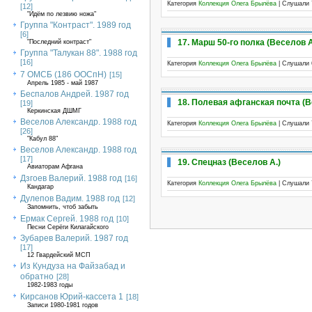
Категория
Коллекция Олега Брылёва
| Слушали 
[12]
"Идём по лезвию ножа"
Группа "Контраст". 1989 год
[6]
17. Марш 50-го полка (Веселов А
"Последний контраст"
Группа "Талукан 88". 1988 год
[16]
Категория
Коллекция Олега Брылёва
| Слушали 
7 ОМСБ (186 ООСпН)
[15]
Апрель 1985 - май 1987
Беспалов Андрей. 1987 год
18. Полевая афганская почта (В
[19]
Керкинская ДШМГ
Веселов Александр. 1988 год
Категория
Коллекция Олега Брылёва
| Слушали 
[26]
"Кабул 88"
Веселов Александр. 1988 год
[17]
19. Спецназ (Веселов А.)
Авиаторам Афгана
Дзгоев Валерий. 1988 год
[16]
Категория
Коллекция Олега Брылёва
| Слушали 
Кандагар
Дулепов Вадим. 1988 год
[12]
Запомнить, чтоб забыть
Ермак Сергей. 1988 год
[10]
Песни Серёги Килагайского
Зубарев Валерий. 1987 год
[17]
12 Гвардейский МСП
Из Кундуза на Файзабад и
обратно
[28]
1982-1983 годы
Кирсанов Юрий-кассета 1
[18]
Записи 1980-1981 годов