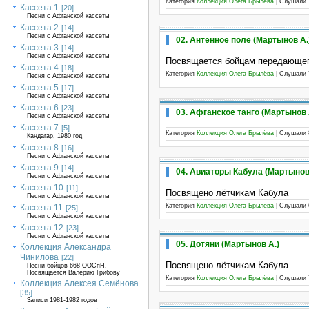
Категория
Коллекция Олега Брылёва
| Слушали 
Кассета 1
[20]
Песни с Афганской кассеты
Кассета 2
[14]
Песни с Афганской кассеты
02. Антенное поле (Мартынов А.
Кассета 3
[14]
Песни с Афганской кассеты
Посвящается бойцам передающег
Кассета 4
[18]
Категория
Коллекция Олега Брылёва
| Слушали 
Песня с Афганской кассеты
Кассета 5
[17]
Песни с Афганской кассеты
Кассета 6
[23]
03. Афганское танго (Мартынов 
Песни с Афганской кассеты
Кассета 7
[5]
Категория
Коллекция Олега Брылёва
| Слушали 
Кандагар, 1980 год
Кассета 8
[16]
Песни с Афганской кассеты
Кассета 9
[14]
04. Авиаторы Кабула (Мартынов
Песни с Афганской кассеты
Кассета 10
[11]
Посвящено лётчикам Кабула
Песни с Афганской кассеты
Категория
Коллекция Олега Брылёва
| Слушали 
Кассета 11
[25]
Песни с Афганской кассеты
Кассета 12
[23]
Песни с Афганской кассеты
05. Дотяни (Мартынов А.)
Коллекция Александра
Чинилова
[22]
Посвящено лётчикам Кабула
Песни бойцов 668 ООСпН.
Посвящается Валерию Грибову
Категория
Коллекция Олега Брылёва
| Слушали 
Коллекция Алексея Семёнова
[35]
Записи 1981-1982 годов