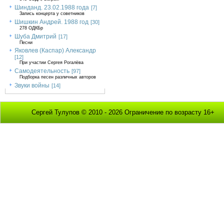
Шинданд. 23.02.1988 года
[7]
Запись концерта у советников
Шишкин Андрей. 1988 год
[30]
278 ОДКБр
Шуба Дмитрий
[17]
Песни
Яковлев (Каспар) Александр
[12]
При участии Сергея Рогалёва
Самодеятельность
[97]
Подборка песен различных авторов
Звуки войны
[14]
Сергей Тулупов © 2010 - 2026 Ограничение по возрасту 16+