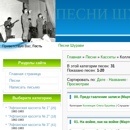
ПЕСНИ Ш
Песни Шурави
Приветствую Вас,
Гость
Главная
»
Песни
»
Кассеты
» Колл
Разделы сайта
В этой категории песен
:
31
Показано песен
:
1-20
Главная страница
Сортировать по
:
Дате
·
Названию
Песни
Просмотрам
Написать письмо
00. Представление записи (Мар
Выберите категорию
Категория
Коллекция Олега Брылёва
| Слушали 
"Афганская кассета № 1"
[25]
1982-1983
"Афганская кассета № 2"
[18]
1982-1983
01. На войне, как на войне (Март
"Афганская кассета № 3"
[41]
1982-1983