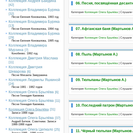
Коллекция Андрея Байдина
06. Песня, посвящённая десант
[42]
Коллекция Владимира Буряка
Категория
Коллекция Олега Брылёва
| Слушали 
[32]
Песни Евгения Коновалова, 1993 год
Коллекция Владимира Буряка
[13]
07. Афганская баня (Мартынов А
Песни Евгения Коновалова, 1994 год
Коллекция Владимира Буряка
[29]
Категория
Коллекция Олега Брылёва
| Слушали 
Песни Евгения Коновалова, 1995 год
Коллекция Владимира
Мурзина
[7]
Конобеево. 1992 год.
08. Пыль (Мартынов А.)
Коллекция Дмитрия Маслака
[11]
Категория
Коллекция Олега Брылёва
| Слушали 
Коллекция Дмитрия
Шеварова
[6]
Песни Михаила Замуракина
09. Тюльпаны (Мартынов А.)
Коллекция Людмилы Яшкиной
[24]
Песни 1981 - 1982 годов
Категория
Коллекция Олега Брылёва
| Слушали 
Коллекция Олега Брылёва
[6]
Песни Геннадия Каюмова
Коллекция Олега Брылёва
[11]
Песни Геннадия Каюмова.
10. Последний патрон (Мартынов
Коллекция Олега Брылёва
[31]
Записи 1988 года
Категория
Коллекция Олега Брылёва
| Слушали 
Коллекция Олега Брылёва
[37]
Андрей Битков. Советники. Записи
1986-1988 годов
Коллекция Олега Цепкало
[25]
11. Чёрный тюльпан (Мартынов 