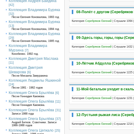
Коллекция Андрея Байдина
[42]
Коллекция Владимира Буряка
08-Полёт с другом (Серебряков 
[32]
Песни Евгения Коновалова, 1993 год
Категория
Серебряков Евгений
| Слушали 1094 
Коллекция Владимира Буряка
[13]
Песни Евгения Коновалова, 1994 год
Коллекция Владимира Буряка
09-Здесь горы, горы, горы (Сере
[29]
Песни Евгения Коновалова, 1995 год
Коллекция Владимира
Категория
Серебряков Евгений
| Слушали 1432 
Мурзина
[7]
Конобеево. 1992 год.
Коллекция Дмитрия Маслака
[11]
10-Лётчик Абдулла (Серебряков 
Коллекция Дмитрия
Шеварова
[6]
Категория
Серебряков Евгений
| Слушали 1225 
Песни Михаила Замуракина
Коллекция Людмилы Яшкиной
[24]
Песни 1981 - 1982 годов
11-Мой батальон уходит в скалы
Коллекция Олега Брылёва
[6]
Песни Геннадия Каюмова
Категория
Серебряков Евгений
| Слушали 1231 
Коллекция Олега Брылёва
[11]
Песни Геннадия Каюмова.
Коллекция Олега Брылёва
[31]
Записи 1988 года
12-Пустыня рыжая лиса (Серебр
Коллекция Олега Брылёва
[37]
Андрей Битков. Советники. Записи
Категория
Серебряков Евгений
| Слушали 1214 
1986-1988 годов
Коллекция Олега Цепкало
[25]