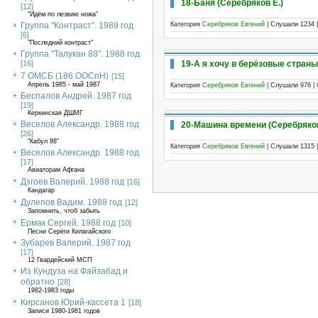
18-Баня (Серебряков Е.)
[12]
"Идём по лезвию ножа"
Категория
Серебряков Евгений
| Слушали 1234 
Группа "Контраст". 1989 год
[6]
"Последний контраст"
Группа "Талукан 88". 1988 год
19-А я хочу в берёзовые страны
[16]
7 ОМСБ (186 ООСпН)
[15]
Апрель 1985 - май 1987
Категория
Серебряков Евгений
| Слушали 976 |
Беспалов Андрей. 1987 год
[19]
Керкинская ДШМГ
Веселов Александр. 1988 год
20-Машина времени (Серебряков
[26]
"Кабул 88"
Категория
Серебряков Евгений
| Слушали 1315 
Веселов Александр. 1988 год
[17]
Авиаторам Афгана
Дзгоев Валерий. 1988 год
[16]
Кандагар
Дулепов Вадим. 1988 год
[12]
Запомнить, чтоб забыть
Ермак Сергей. 1988 год
[10]
Песни Серёги Килагайского
Зубарев Валерий. 1987 год
[17]
12 Гвардейский МСП
Из Кундуза на Файзабад и
обратно
[28]
1982-1983 годы
Кирсанов Юрий-кассета 1
[18]
Записи 1980-1981 годов