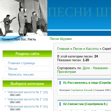
ПЕСНИ Ш
Песни Шурави
Приветствую Вас,
Гость
Главная
»
Песни
»
Кассеты
» Сереб
Разделы сайта
В этой категории песен
:
24
Показано песен
:
1-20
Главная страница
Сортировать по
:
Дате
·
Названию
Песни
Просмотрам
Написать письмо
01-Рассмеялись в лицо (Серебря
Выберите категорию
Категория
Серебряков Евгений
| Слушали 1190 
"Афганская кассета № 1"
[25]
1982-1983
"Афганская кассета № 2"
[18]
1982-1983
02-Связистам (Серебряков Е.)
"Афганская кассета № 3"
[41]
1982-1983