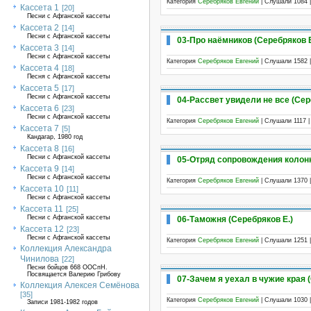
Категория
Серебряков Евгений
| Слушали 1084 
Кассета 1
[20]
Песни с Афганской кассеты
Кассета 2
[14]
Песни с Афганской кассеты
03-Про наёмников (Серебряков Е
Кассета 3
[14]
Песни с Афганской кассеты
Категория
Серебряков Евгений
| Слушали 1582 
Кассета 4
[18]
Песня с Афганской кассеты
Кассета 5
[17]
Песни с Афганской кассеты
04-Рассвет увидели не все (Сер
Кассета 6
[23]
Песни с Афганской кассеты
Категория
Серебряков Евгений
| Слушали 1117 
Кассета 7
[5]
Кандагар, 1980 год
Кассета 8
[16]
Песни с Афганской кассеты
05-Отряд сопровождения колонн
Кассета 9
[14]
Песни с Афганской кассеты
Категория
Серебряков Евгений
| Слушали 1370 
Кассета 10
[11]
Песни с Афганской кассеты
Кассета 11
[25]
Песни с Афганской кассеты
06-Таможня (Серебряков Е.)
Кассета 12
[23]
Песни с Афганской кассеты
Категория
Серебряков Евгений
| Слушали 1251 
Коллекция Александра
Чинилова
[22]
Песни бойцов 668 ООСпН.
Посвящается Валерию Грибову
07-Зачем я уехал в чужие края 
Коллекция Алексея Семёнова
[35]
Категория
Серебряков Евгений
| Слушали 1030 
Записи 1981-1982 годов