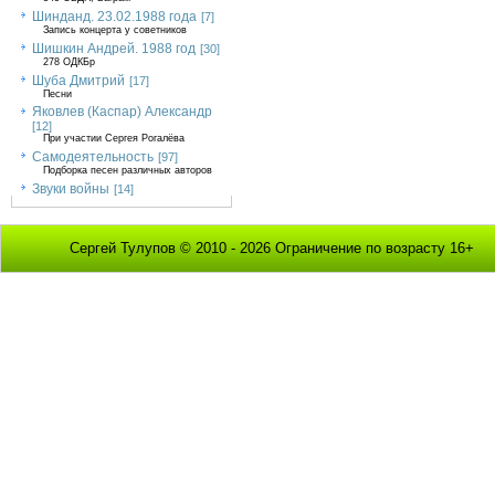
Шинданд. 23.02.1988 года
[7]
Запись концерта у советников
Шишкин Андрей. 1988 год
[30]
278 ОДКБр
Шуба Дмитрий
[17]
Песни
Яковлев (Каспар) Александр
[12]
При участии Сергея Рогалёва
Самодеятельность
[97]
Подборка песен различных авторов
Звуки войны
[14]
Сергей Тулупов © 2010 - 2026 Ограничение по возрасту 16+