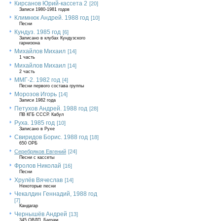
Кирсанов Юрий-кассета 2
[20]
Записи 1980-1981 годов
Климнюк Андрей. 1988 год
[10]
Песни
Кундуз. 1985 год
[6]
Записано в клубах Кундузского
гарнизона
Михайлов Михаил
[14]
1 часть
Михайлов Михаил
[14]
2 часть
ММГ-2. 1982 год
[4]
Песни первого состава группы
Морозов Игорь
[14]
Записи 1982 года
Петухов Андрей. 1988 год
[28]
ПВ КГБ СССР. Кабул
Руха. 1985 год
[10]
Записано в Рухе
Свиридов Борис. 1988 год
[18]
650 ОРБ
Серебряков Евгений
[24]
Песни с кассеты
Фролов Николай
[16]
Песни
Хрулёв Вячеслав
[14]
Некоторые песни
Чекалдин Геннадий, 1988 год
[7]
Кандагар
Чернышёв Андрей
[13]
345 ОВДП, Баграм