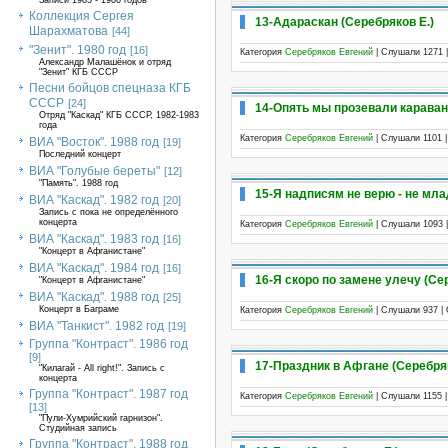
Записи 1985 - 1986 годов
Коллекция Сергея
13-Адараскан (Серебряков Е.)
Шарахматова
[44]
"Зенит". 1980 год
[16]
Категория
Серебряков Евгений
| Слушали 1271 
Александр Малашёнок и отряд
"Зенит" КГБ СССР
Песни бойцов спецназа КГБ
СССР
[24]
14-Опять мы прозевали караван
Отряд "Каскад" КГБ СССР, 1982-1983
года
Категория
Серебряков Евгений
| Слушали 1101 
ВИА "Восток". 1988 год
[19]
Последний концерт
ВИА "Голубые береты"
[12]
"Память". 1988 год
15-Я надписям не верю - не мла
ВИА "Каскад". 1982 год
[20]
Запись с пока не определённого
концерта
Категория
Серебряков Евгений
| Слушали 1093 
ВИА "Каскад". 1983 год
[16]
"Концерт в Афганистане"
ВИА "Каскад". 1984 год
[16]
16-Я скоро по замене улечу (Се
"Концерт в Афганистане"
ВИА "Каскад". 1988 год
[25]
Концерт в Баграме
Категория
Серебряков Евгений
| Слушали 937 |
ВИА "Танкист". 1982 год
[19]
Группа "Контраст". 1986 год
[9]
17-Праздник в Афгане (Серебряк
"Килагай - All right!". Запись с
концерта
Группа "Контраст". 1987 год
Категория
Серебряков Евгений
| Слушали 1155 
[13]
"Пули-Хумрийский гарнизон".
Студийная запись
Группа "Контраст". 1988 год