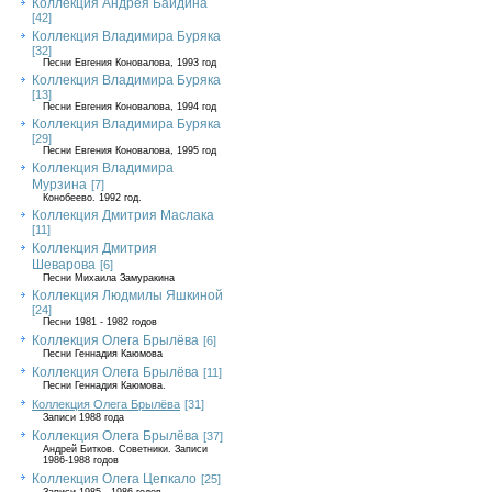
Коллекция Андрея Байдина
[42]
Коллекция Владимира Буряка
[32]
Песни Евгения Коновалова, 1993 год
Коллекция Владимира Буряка
[13]
Песни Евгения Коновалова, 1994 год
Коллекция Владимира Буряка
[29]
Песни Евгения Коновалова, 1995 год
Коллекция Владимира
Мурзина
[7]
Конобеево. 1992 год.
Коллекция Дмитрия Маслака
[11]
Коллекция Дмитрия
Шеварова
[6]
Песни Михаила Замуракина
Коллекция Людмилы Яшкиной
[24]
Песни 1981 - 1982 годов
Коллекция Олега Брылёва
[6]
Песни Геннадия Каюмова
Коллекция Олега Брылёва
[11]
Песни Геннадия Каюмова.
Коллекция Олега Брылёва
[31]
Записи 1988 года
Коллекция Олега Брылёва
[37]
Андрей Битков. Советники. Записи
1986-1988 годов
Коллекция Олега Цепкало
[25]