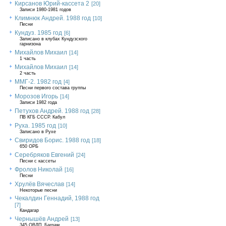
Кирсанов Юрий-кассета 2
[20]
Записи 1980-1981 годов
Климнюк Андрей. 1988 год
[10]
Песни
Кундуз. 1985 год
[6]
Записано в клубах Кундузского
гарнизона
Михайлов Михаил
[14]
1 часть
Михайлов Михаил
[14]
2 часть
ММГ-2. 1982 год
[4]
Песни первого состава группы
Морозов Игорь
[14]
Записи 1982 года
Петухов Андрей. 1988 год
[28]
ПВ КГБ СССР. Кабул
Руха. 1985 год
[10]
Записано в Рухе
Свиридов Борис. 1988 год
[18]
650 ОРБ
Серебряков Евгений
[24]
Песни с кассеты
Фролов Николай
[16]
Песни
Хрулёв Вячеслав
[14]
Некоторые песни
Чекалдин Геннадий, 1988 год
[7]
Кандагар
Чернышёв Андрей
[13]
345 ОВДП, Баграм