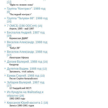
[12]
"Идём по лезвию ножа"
Группа "Контраст". 1989 год
[6]
"Последний контраст"
Группа "Талукан 88". 1988 год
[16]
7 ОМСБ (186 ООСпН)
[15]
Апрель 1985 - май 1987
Беспалов Андрей. 1987 год
[19]
Керкинская ДШМГ
Веселов Александр. 1988 год
[26]
"Кабул 88"
Веселов Александр. 1988 год
[17]
Авиаторам Афгана
Дзгоев Валерий. 1988 год
[16]
Кандагар
Дулепов Вадим. 1988 год
[12]
Запомнить, чтоб забыть
Ермак Сергей. 1988 год
[10]
Песни Серёги Килагайского
Зубарев Валерий. 1987 год
[17]
12 Гвардейский МСП
Из Кундуза на Файзабад и
обратно
[28]
1982-1983 годы
Кирсанов Юрий-кассета 1
[18]
Записи 1980-1981 годов