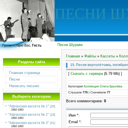
ПЕСНИ Ш
Песни Шурави
Приветствую Вас,
Гость
Главная
»
Файлы
»
Кассеты
»
Колл
Разделы сайта
15. Песня вертолётчика, погибше
Главная страница
[
Скачать с сервера
(6.79 Mb) ]
Песни
Написать письмо
Категория
Коллекция Олега Брылёва
Слушали
776
|
Скачивали
77
Выберите категорию
Всего комментариев
:
0
"Афганская кассета № 1"
[25]
1982-1983
"Афганская кассета № 2"
[18]
Имя *:
1982-1983
Email *:
"Афганская кассета № 3"
[41]
1982-1983