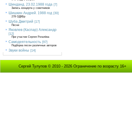
Шинданд. 23.02.1988 года
[7]
Запись концерта у советников
Шишкин Андрей. 1988 год
[30]
278 ОДКБр
Шуба Дмитрий
[17]
Песни
Яковлев (Каспар) Александр
[12]
При участии Сергея Рогалёва
Самодеятельность
[97]
Подборка песен различных авторов
Звуки войны
[14]
Сергей Тулупов © 2010 - 2026 Ограничение по возрасту 16+