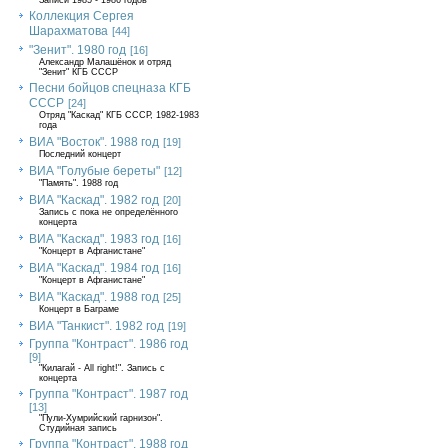
Записи 1985 - 1986 годов
Коллекция Сергея
Шарахматова
[44]
"Зенит". 1980 год
[16]
Александр Малашёнок и отряд
"Зенит" КГБ СССР
Песни бойцов спецназа КГБ
СССР
[24]
Отряд "Каскад" КГБ СССР, 1982-1983
года
ВИА "Восток". 1988 год
[19]
Последний концерт
ВИА "Голубые береты"
[12]
"Память". 1988 год
ВИА "Каскад". 1982 год
[20]
Запись с пока не определённого
концерта
ВИА "Каскад". 1983 год
[16]
"Концерт в Афганистане"
ВИА "Каскад". 1984 год
[16]
"Концерт в Афганистане"
ВИА "Каскад". 1988 год
[25]
Концерт в Баграме
ВИА "Танкист". 1982 год
[19]
Группа "Контраст". 1986 год
[9]
"Килагай - All right!". Запись с
концерта
Группа "Контраст". 1987 год
[13]
"Пули-Хумрийский гарнизон".
Студийная запись
Группа "Контраст". 1988 год