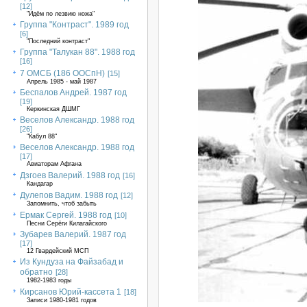
[12]
"Идём по лезвию ножа"
Группа "Контраст". 1989 год
[6]
"Последний контраст"
Группа "Талукан 88". 1988 год
[16]
7 ОМСБ (186 ООСпН)
[15]
Апрель 1985 - май 1987
Беспалов Андрей. 1987 год
[19]
Керкинская ДШМГ
Веселов Александр. 1988 год
[26]
"Кабул 88"
Веселов Александр. 1988 год
[17]
Авиаторам Афгана
Дзгоев Валерий. 1988 год
[16]
Кандагар
Дулепов Вадим. 1988 год
[12]
Запомнить, чтоб забыть
Ермак Сергей. 1988 год
[10]
Песни Серёги Килагайского
Зубарев Валерий. 1987 год
[17]
12 Гвардейский МСП
Из Кундуза на Файзабад и
обратно
[28]
1982-1983 годы
Кирсанов Юрий-кассета 1
[18]
Записи 1980-1981 годов