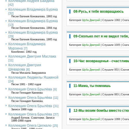
Коллекция Андрея Байдина
[42]
Коллекция Владимира Буряка
08-Русь, к тебе возвращаюсь
[32]
Песни Евгения Коновалова, 1993 год
Категория
Шуба Дмитрий
| Слушали 1082 | Ска
Коллекция Владимира Буряка
[13]
Песни Евгения Коновалова, 1994 год
Коллекция Владимира Буряка
09-Сколько лет я не видел тебя,
[29]
Песни Евгения Коновалова, 1995 год
Коллекция Владимира
Категория
Шуба Дмитрий
| Слушали 1005 | Ска
Мурзина
[7]
Конобеево. 1992 год.
Коллекция Дмитрия Маслака
[11]
10-Час возвращенья - счастлив
Коллекция Дмитрия
Шеварова
[6]
Категория
Шуба Дмитрий
| Слушали 953 | Скач
Песни Михаила Замуракина
Коллекция Людмилы Яшкиной
[24]
Песни 1981 - 1982 годов
11-Мама, ты помнишь
Коллекция Олега Брылёва
[6]
Песни Геннадия Каюмова
Категория
Шуба Дмитрий
| Слушали 883 | Скач
Коллекция Олега Брылёва
[11]
Песни Геннадия Каюмова.
Коллекция Олега Брылёва
[31]
Записи 1988 года
12-Мы возим бомбы вместо ст
Коллекция Олега Брылёва
[37]
Андрей Битков. Советники. Записи
Категория
Шуба Дмитрий
| Слушали 1068 | Ска
1986-1988 годов
Коллекция Олега Цепкало
[25]