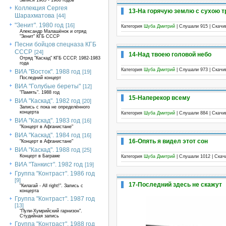
Записи 1985 - 1986 годов
Коллекция Сергея
13-На горячую землю с сухою т
Шарахматова
[44]
"Зенит". 1980 год
[16]
Категория
Шуба Дмитрий
| Слушали 915 | Скач
Александр Малашёнок и отряд
"Зенит" КГБ СССР
Песни бойцов спецназа КГБ
СССР
[24]
14-Над твоею головой небо
Отряд "Каскад" КГБ СССР, 1982-1983
года
Категория
Шуба Дмитрий
| Слушали 973 | Скач
ВИА "Восток". 1988 год
[19]
Последний концерт
ВИА "Голубые береты"
[12]
"Память". 1988 год
15-Наперекор всему
ВИА "Каскад". 1982 год
[20]
Запись с пока не определённого
концерта
Категория
Шуба Дмитрий
| Слушали 884 | Скач
ВИА "Каскад". 1983 год
[16]
"Концерт в Афганистане"
ВИА "Каскад". 1984 год
[16]
16-Опять я видел этот сон
"Концерт в Афганистане"
ВИА "Каскад". 1988 год
[25]
Концерт в Баграме
Категория
Шуба Дмитрий
| Слушали 1012 | Ска
ВИА "Танкист". 1982 год
[19]
Группа "Контраст". 1986 год
[9]
17-Последний здесь не скажут
"Килагай - All right!". Запись с
концерта
Группа "Контраст". 1987 год
[13]
"Пули-Хумрийский гарнизон".
Студийная запись
Группа "Контраст". 1988 год