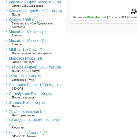
Кирсанов Юрий-кассета 2
[20]
Записи 1980-1981 годов
Д
Климнюк Андрей. 1988 год
[10]
Песни
Категория
Шуба Дмитрий
| Слушали 919 | Скач
Кундуз. 1985 год
[6]
Записано в клубах Кундузского
гарнизона
Михайлов Михаил
[14]
1 часть
Михайлов Михаил
[14]
2 часть
ММГ-2. 1982 год
[4]
Песни первого состава группы
Морозов Игорь
[14]
Записи 1982 года
Петухов Андрей. 1988 год
[28]
ПВ КГБ СССР. Кабул
Руха. 1985 год
[10]
Записано в Рухе
Свиридов Борис. 1988 год
[18]
650 ОРБ
Серебряков Евгений
[24]
Песни с кассеты
Фролов Николай
[16]
Песни
Хрулёв Вячеслав
[14]
Некоторые песни
Чекалдин Геннадий, 1988 год
[7]
Кандагар
Чернышёв Андрей
[13]
345 ОВДП, Баграм