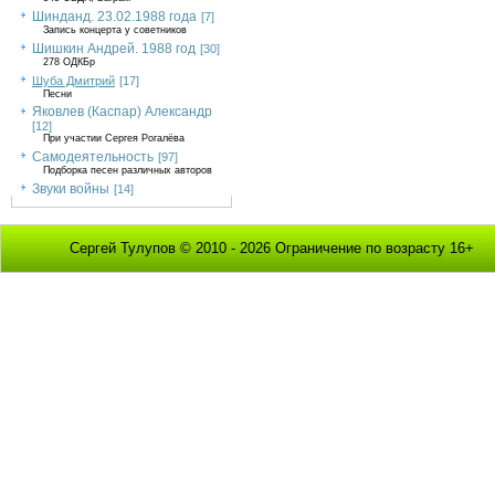
Шинданд. 23.02.1988 года
[7]
Запись концерта у советников
Шишкин Андрей. 1988 год
[30]
278 ОДКБр
Шуба Дмитрий
[17]
Песни
Яковлев (Каспар) Александр
[12]
При участии Сергея Рогалёва
Самодеятельность
[97]
Подборка песен различных авторов
Звуки войны
[14]
Сергей Тулупов © 2010 - 2026 Ограничение по возрасту 16+