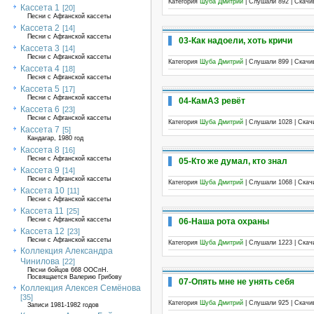
Категория
Шуба Дмитрий
| Слушали 892 | Скач
Кассета 1
[20]
Песни с Афганской кассеты
Кассета 2
[14]
Песни с Афганской кассеты
03-Как надоели, хоть кричи
Кассета 3
[14]
Песни с Афганской кассеты
Категория
Шуба Дмитрий
| Слушали 899 | Скач
Кассета 4
[18]
Песня с Афганской кассеты
Кассета 5
[17]
Песни с Афганской кассеты
04-КамАЗ ревёт
Кассета 6
[23]
Песни с Афганской кассеты
Категория
Шуба Дмитрий
| Слушали 1028 | Ска
Кассета 7
[5]
Кандагар, 1980 год
Кассета 8
[16]
Песни с Афганской кассеты
05-Кто же думал, кто знал
Кассета 9
[14]
Песни с Афганской кассеты
Категория
Шуба Дмитрий
| Слушали 1068 | Ска
Кассета 10
[11]
Песни с Афганской кассеты
Кассета 11
[25]
Песни с Афганской кассеты
06-Наша рота охраны
Кассета 12
[23]
Песни с Афганской кассеты
Категория
Шуба Дмитрий
| Слушали 1223 | Ска
Коллекция Александра
Чинилова
[22]
Песни бойцов 668 ООСпН.
Посвящается Валерию Грибову
07-Опять мне не унять себя
Коллекция Алексея Семёнова
[35]
Категория
Шуба Дмитрий
| Слушали 925 | Скач
Записи 1981-1982 годов