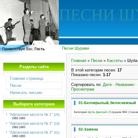
ПЕСНИ Ш
Песни Шурави
Приветствую Вас,
Гость
Главная
»
Песни
»
Кассеты
» Шуба
Разделы сайта
В этой категории песен
:
17
Показано песен
:
1-17
Главная страница
Сортировать по
:
Дате
·
Названию
Песни
Просмотрам
Написать письмо
01-Белокрылый, белоснежный
Выберите категорию
Категория
Шуба Дмитрий
| Слушали 984 | Скач
"Афганская кассета № 1"
[25]
1982-1983
"Афганская кассета № 2"
[18]
1982-1983
02-Замена
"Афганская кассета № 3"
[41]
1982-1983