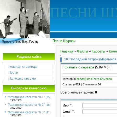
ПЕСНИ Ш
Песни Шурави
Приветствую Вас,
Гость
Главная
»
Файлы
»
Кассеты
»
Колл
Разделы сайта
10. Последний патрон (Мартынов 
Главная страница
[
Скачать с сервера
(5.99 Mb) ]
Песни
Написать письмо
Категория
Коллекция Олега Брылёва
Слушали
822
|
Скачивали
64
Выберите категорию
Всего комментариев
:
0
"Афганская кассета № 1"
[25]
1982-1983
"Афганская кассета № 2"
[18]
Имя *:
1982-1983
Email *:
"Афганская кассета № 3"
[41]
1982-1983