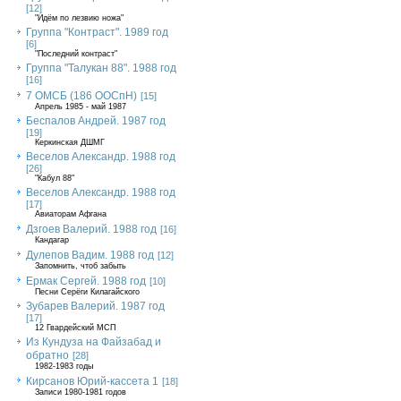
[12]
"Идём по лезвию ножа"
Группа "Контраст". 1989 год
[6]
"Последний контраст"
Группа "Талукан 88". 1988 год
[16]
7 ОМСБ (186 ООСпН)
[15]
Апрель 1985 - май 1987
Беспалов Андрей. 1987 год
[19]
Керкинская ДШМГ
Веселов Александр. 1988 год
[26]
"Кабул 88"
Веселов Александр. 1988 год
[17]
Авиаторам Афгана
Дзгоев Валерий. 1988 год
[16]
Кандагар
Дулепов Вадим. 1988 год
[12]
Запомнить, чтоб забыть
Ермак Сергей. 1988 год
[10]
Песни Серёги Килагайского
Зубарев Валерий. 1987 год
[17]
12 Гвардейский МСП
Из Кундуза на Файзабад и
обратно
[28]
1982-1983 годы
Кирсанов Юрий-кассета 1
[18]
Записи 1980-1981 годов