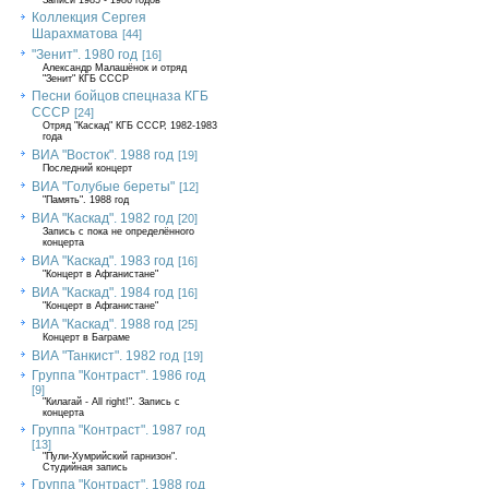
Записи 1985 - 1986 годов
Коллекция Сергея
Шарахматова
[44]
"Зенит". 1980 год
[16]
Александр Малашёнок и отряд
"Зенит" КГБ СССР
Песни бойцов спецназа КГБ
СССР
[24]
Отряд "Каскад" КГБ СССР, 1982-1983
года
ВИА "Восток". 1988 год
[19]
Последний концерт
ВИА "Голубые береты"
[12]
"Память". 1988 год
ВИА "Каскад". 1982 год
[20]
Запись с пока не определённого
концерта
ВИА "Каскад". 1983 год
[16]
"Концерт в Афганистане"
ВИА "Каскад". 1984 год
[16]
"Концерт в Афганистане"
ВИА "Каскад". 1988 год
[25]
Концерт в Баграме
ВИА "Танкист". 1982 год
[19]
Группа "Контраст". 1986 год
[9]
"Килагай - All right!". Запись с
концерта
Группа "Контраст". 1987 год
[13]
"Пули-Хумрийский гарнизон".
Студийная запись
Группа "Контраст". 1988 год