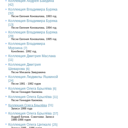
Коллекция Андрея Байдина
[42]
Коллекция Владимира Буряка
[32]
Песни Евгения Коновалова, 1993 год
Коллекция Владимира Буряка
[13]
Песни Евгения Коновалова, 1994 год
Коллекция Владимира Буряка
[29]
Песни Евгения Коновалова, 1995 год
Коллекция Владимира
Мурзина
[7]
Конобеево. 1992 год.
Коллекция Дмитрия Маслака
[11]
Коллекция Дмитрия
Шеварова
[6]
Песни Михаила Замуракина
Коллекция Людмилы Яшкиной
[24]
Песни 1981 - 1982 годов
Коллекция Олега Брылёва
[6]
Песни Геннадия Каюмова
Коллекция Олега Брылёва
[11]
Песни Геннадия Каюмова.
Коллекция Олега Брылёва
[31]
Записи 1988 года
Коллекция Олега Брылёва
[37]
Андрей Битков. Советники. Записи
1986-1988 годов
Коллекция Олега Цепкало
[25]