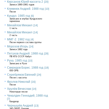
Кирсанов Юрий-кассета 2
[20]
Записи 1980-1981 годов
Климнюк Андрей. 1988 год
[10]
Песни
Кундуз. 1985 год
[6]
Записано в клубах Кундузского
гарнизона
Михайлов Михаил
[14]
1 часть
Михайлов Михаил
[14]
2 часть
ММГ-2. 1982 год
[4]
Песни первого состава группы
Морозов Игорь
[14]
Записи 1982 года
Петухов Андрей. 1988 год
[28]
ПВ КГБ СССР. Кабул
Руха. 1985 год
[10]
Записано в Рухе
Свиридов Борис. 1988 год
[18]
650 ОРБ
Серебряков Евгений
[24]
Песни с кассеты
Фролов Николай
[16]
Песни
Хрулёв Вячеслав
[14]
Некоторые песни
Чекалдин Геннадий, 1988 год
[7]
Кандагар
Чернышёв Андрей
[13]
345 ОВДП, Баграм