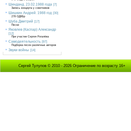
Шинданд. 23.02.1988 года
[7]
Запись концерта у советников
Шишкин Андрей. 1988 год
[30]
278 ОДКБр
Шуба Дмитрий
[17]
Песни
Яковлев (Каспар) Александр
[12]
При участии Сергея Рогалёва
Самодеятельность
[97]
Подборка песен различных авторов
Звуки войны
[14]
Сергей Тулупов © 2010 - 2026 Ограничение по возрасту 16+