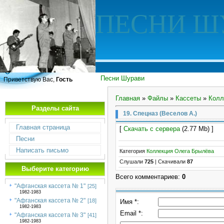
ПЕСНИ Ш
Песни Шурави
Приветствую Вас,
Гость
Главная
»
Файлы
»
Кассеты
»
Колл
Разделы сайта
19. Спецназ (Веселов А.)
Главная страница
[
Скачать с сервера
(2.77 Mb) ]
Песни
Написать письмо
Категория
Коллекция Олега Брылёва
Слушали
725
|
Скачивали
87
Выберите категорию
Всего комментариев
:
0
"Афганская кассета № 1"
[25]
1982-1983
"Афганская кассета № 2"
[18]
Имя *:
1982-1983
Email *:
"Афганская кассета № 3"
[41]
1982-1983