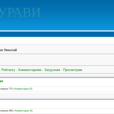
УРАВИ
ов Николай
·
Рейтингу
·
Комментариям
·
Загрузкам
·
Просмотрам
ки
ачивали 773
|
Комментарии (0)
ачивали 886
|
Комментарии (0)