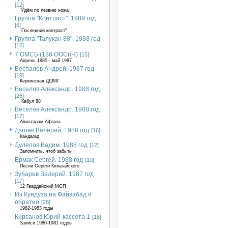
[12]
"Идём по лезвию ножа"
Группа "Контраст". 1989 год
[6]
"Последний контраст"
Группа "Талукан 88". 1988 год
[16]
7 ОМСБ (186 ООСпН)
[15]
Апрель 1985 - май 1987
Беспалов Андрей. 1987 год
[19]
Керкинская ДШМГ
Веселов Александр. 1988 год
[26]
"Кабул 88"
Веселов Александр. 1988 год
[17]
Авиаторам Афгана
Дзгоев Валерий. 1988 год
[16]
Кандагар
Дулепов Вадим. 1988 год
[12]
Запомнить, чтоб забыть
Ермак Сергей. 1988 год
[10]
Песни Серёги Килагайского
Зубарев Валерий. 1987 год
[17]
12 Гвардейский МСП
Из Кундуза на Файзабад и
обратно
[28]
1982-1983 годы
Кирсанов Юрий-кассета 1
[18]
Записи 1980-1981 годов