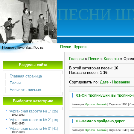
ПЕСНИ Ш
Песни Шурави
Приветствую Вас,
Гость
Главная
»
Песни
»
Кассеты
» Фрол
Разделы сайта
В этой категории песен
:
16
Показано песен
:
1-16
Главная страница
Сортировать по
:
Дате
·
Названию
Песни
Написать письмо
01-Ой, тропинушки, вы тропиноч
Выберите категорию
Категория
Фролов Николай
| Слушали 1105 | Ск
"Афганская кассета № 1"
[25]
1982-1983
"Афганская кассета № 2"
[18]
02-Немало пройдено дорог
1982-1983
"Афганская кассета № 3"
[41]
Категория
Фролов Николай
| Слушали 1349 | Ск
1982-1983