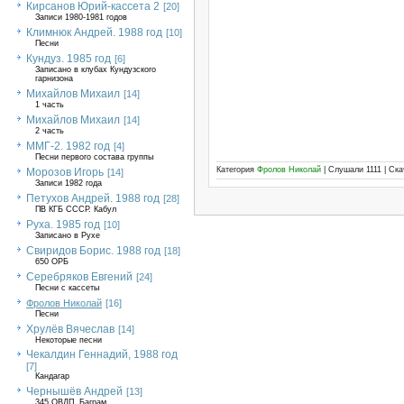
Кирсанов Юрий-кассета 2
[20]
Записи 1980-1981 годов
Климнюк Андрей. 1988 год
[10]
Песни
Кундуз. 1985 год
[6]
Записано в клубах Кундузского
гарнизона
Михайлов Михаил
[14]
1 часть
Михайлов Михаил
[14]
2 часть
ММГ-2. 1982 год
[4]
Песни первого состава группы
Категория
Фролов Николай
| Слушали 1111 | Ск
Морозов Игорь
[14]
Записи 1982 года
Петухов Андрей. 1988 год
[28]
ПВ КГБ СССР. Кабул
Руха. 1985 год
[10]
Записано в Рухе
Свиридов Борис. 1988 год
[18]
650 ОРБ
Серебряков Евгений
[24]
Песни с кассеты
Фролов Николай
[16]
Песни
Хрулёв Вячеслав
[14]
Некоторые песни
Чекалдин Геннадий, 1988 год
[7]
Кандагар
Чернышёв Андрей
[13]
345 ОВДП, Баграм