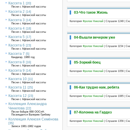
Кассета 1
[20]
Песни с Афганской кассеты
Кассета 2
[14]
03-Что такое Жизнь
Песни с Афганской кассеты
Кассета 3
[14]
Категория
Фролов Николай
| Слушали 1248 | Ск
Песни с Афганской кассеты
Кассета 4
[18]
Песня с Афганской кассеты
Кассета 5
[17]
04-Вышли вечером уже
Песни с Афганской кассеты
Кассета 6
[23]
Категория
Фролов Николай
| Слушали 1154 | Ск
Песни с Афганской кассеты
Кассета 7
[5]
Кандагар, 1980 год
Кассета 8
05-Зоркий боец
[16]
Песни с Афганской кассеты
Кассета 9
[14]
Категория
Фролов Николай
| Слушали 1056 | Ск
Песни с Афганской кассеты
Кассета 10
[11]
Песни с Афганской кассеты
06-Как трудно нам, ребята
Кассета 11
[25]
Песни с Афганской кассеты
Кассета 12
[23]
Категория
Фролов Николай
| Слушали 1085 | Ск
Песни с Афганской кассеты
Коллекция Александра
Чинилова
[22]
07-Колонна на Гардез
Песни бойцов 668 ООСпН.
Посвящается Валерию Грибову
Коллекция Алексея Семёнова
Категория
Фролов Николай
| Слушали 1356 | Ск
[35]
Записи 1981-1982 годов