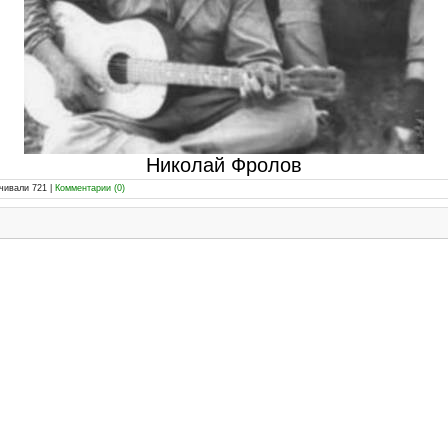
Николай Фролов
ачивали 721
|
Комментарии (0)