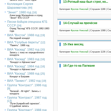
Записи 1985 - 1986 годов
13-Ротный наш был строг, но...
Коллекция Сергея
Шарахматова
[44]
Категория
Фролов Николай
| Слушали 1188 | Ск
"Зенит". 1980 год
[16]
Александр Малашёнок и отряд
"Зенит" КГБ СССР
Песни бойцов спецназа КГБ
14-Случай на прочёске
СССР
[24]
Отряд "Каскад" КГБ СССР, 1982-1983
Категория
Фролов Николай
| Слушали 1088 | Ск
года
ВИА "Восток". 1988 год
[19]
Последний концерт
ВИА "Голубые береты"
[12]
15-Уже месяц
"Память". 1988 год
ВИА "Каскад". 1982 год
[20]
Категория
Фролов Николай
| Слушали 1136 | Ск
Запись с пока не определённого
концерта
ВИА "Каскад". 1983 год
[16]
"Концерт в Афганистане"
16-Где-то на Пагмане
ВИА "Каскад". 1984 год
[16]
"Концерт в Афганистане"
ВИА "Каскад". 1988 год
[25]
Концерт в Баграме
ВИА "Танкист". 1982 год
[19]
Группа "Контраст". 1986 год
[9]
"Килагай - All right!". Запись с
концерта
Группа "Контраст". 1987 год
[13]
"Пули-Хумрийский гарнизон".
Студийная запись
Группа "Контраст". 1988 год