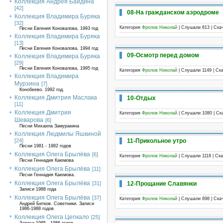
Коллекция Андрея Байдина
[42]
08-На гражданском аэродроме
Коллекция Владимира Буряка
[32]
Категория
Фролов Николай
| Слушали 813 | Ска
Песни Евгения Коновалова, 1993 год
Коллекция Владимира Буряка
[13]
Песни Евгения Коновалова, 1994 год
09-Осмотр перед домом
Коллекция Владимира Буряка
[29]
Песни Евгения Коновалова, 1995 год
Категория
Фролов Николай
| Слушали 1149 | Ск
Коллекция Владимира
Мурзина
[7]
Конобеево. 1992 год.
Коллекция Дмитрия Маслака
10-Отдых
[11]
Коллекция Дмитрия
Категория
Фролов Николай
| Слушали 1080 | Ск
Шеварова
[6]
Песни Михаила Замуракина
Коллекция Людмилы Яшкиной
11-Прикольное утро
[24]
Песни 1981 - 1982 годов
Коллекция Олега Брылёва
[6]
Категория
Фролов Николай
| Слушали 1118 | Ск
Песни Геннадия Каюмова
Коллекция Олега Брылёва
[11]
Песни Геннадия Каюмова.
Коллекция Олега Брылёва
12-Прощание Славянки
[31]
Записи 1988 года
Коллекция Олега Брылёва
[37]
Категория
Фролов Николай
| Слушали 898 | Ска
Андрей Битков. Советники. Записи
1986-1988 годов
Коллекция Олега Цепкало
[25]