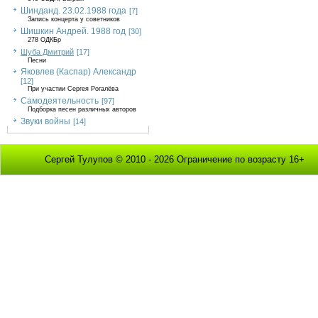
Шинданд. 23.02.1988 года
[7]
Запись концерта у советников
Шишкин Андрей. 1988 год
[30]
278 ОДКБр
Шуба Дмитрий
[17]
Песни
Яковлев (Каспар) Александр
[12]
При участии Сергея Рогалёва
Самодеятельность
[97]
Подборка песен различных авторов
Звуки войны
[14]
Сергей Тулупов © 2010 - 2026 Ограничение по возрасту 16+