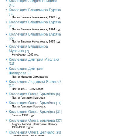
Коллекция Андрея Байдина
[42]
Коллекция Владимира Буряка
[32]
Песни Евгения Коновалова, 1993 год
Коллекция Владимира Буряка
[13]
Песни Евгения Коновалова, 1994 год
Коллекция Владимира Буряка
[29]
Песни Евгения Коновалова, 1995 год
Коллекция Владимира
Мурзина
[7]
Конобеево. 1992 год.
Коллекция Дмитрия Маслака
[11]
Коллекция Дмитрия
Шеварова
[6]
Песни Михаила Замуракина
Коллекция Людмилы Яшкиной
[24]
Песни 1981 - 1982 годов
Коллекция Олега Брылёва
[6]
Песни Геннадия Каюмова
Коллекция Олега Брылёва
[11]
Песни Геннадия Каюмова.
Коллекция Олега Брылёва
[31]
Записи 1988 года
Коллекция Олега Брылёва
[37]
Андрей Битков. Советники. Записи
1986-1988 годов
Коллекция Олега Цепкало
[25]