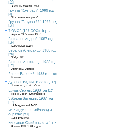
[12]
"Идём по лезвию ножа"
Группа "Контраст". 1989 год
[6]
"Последний контраст"
Группа "Талукан 88". 1988 год
[16]
7 ОМСБ (186 ООСпН)
[15]
Апрель 1985 - май 1987
Беспалов Андрей. 1987 год
[19]
Керкинская ДШМГ
Веселов Александр. 1988 год
[26]
"Кабул 88"
Веселов Александр. 1988 год
[17]
Авиаторам Афгана
Дзгоев Валерий. 1988 год
[16]
Кандагар
Дулепов Вадим. 1988 год
[12]
Запомнить, чтоб забыть
Ермак Сергей. 1988 год
[10]
Песни Серёги Килагайского
Зубарев Валерий. 1987 год
[17]
12 Гвардейский МСП
Из Кундуза на Файзабад и
обратно
[28]
1982-1983 годы
Кирсанов Юрий-кассета 1
[18]
Записи 1980-1981 годов