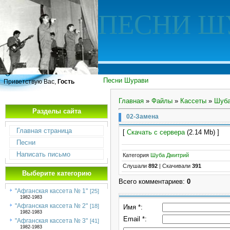
ПЕСНИ Ш
Песни Шурави
Приветствую Вас,
Гость
Главная
»
Файлы
»
Кассеты
»
Шуба
Разделы сайта
02-Замена
Главная страница
[
Скачать с сервера
(2.14 Mb) ]
Песни
Написать письмо
Категория
Шуба Дмитрий
Слушали
892
|
Скачивали
391
Выберите категорию
Всего комментариев
:
0
"Афганская кассета № 1"
[25]
1982-1983
"Афганская кассета № 2"
[18]
Имя *:
1982-1983
Email *:
"Афганская кассета № 3"
[41]
1982-1983