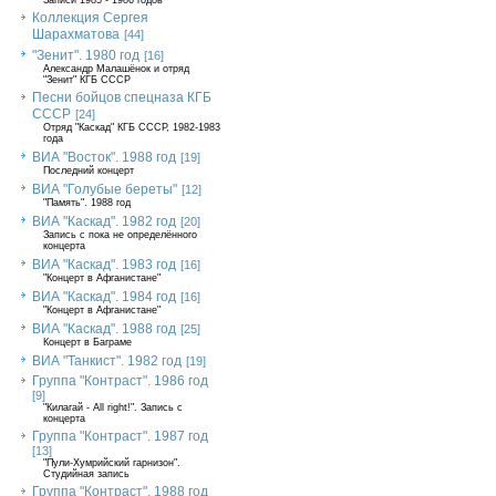
Записи 1985 - 1986 годов
Коллекция Сергея
Шарахматова
[44]
"Зенит". 1980 год
[16]
Александр Малашёнок и отряд
"Зенит" КГБ СССР
Песни бойцов спецназа КГБ
СССР
[24]
Отряд "Каскад" КГБ СССР, 1982-1983
года
ВИА "Восток". 1988 год
[19]
Последний концерт
ВИА "Голубые береты"
[12]
"Память". 1988 год
ВИА "Каскад". 1982 год
[20]
Запись с пока не определённого
концерта
ВИА "Каскад". 1983 год
[16]
"Концерт в Афганистане"
ВИА "Каскад". 1984 год
[16]
"Концерт в Афганистане"
ВИА "Каскад". 1988 год
[25]
Концерт в Баграме
ВИА "Танкист". 1982 год
[19]
Группа "Контраст". 1986 год
[9]
"Килагай - All right!". Запись с
концерта
Группа "Контраст". 1987 год
[13]
"Пули-Хумрийский гарнизон".
Студийная запись
Группа "Контраст". 1988 год