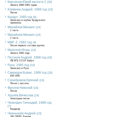
Кирсанов Юрий-кассета 2
[20]
Записи 1980-1981 годов
Климнюк Андрей. 1988 год
[10]
Песни
Кундуз. 1985 год
[6]
Записано в клубах Кундузского
гарнизона
Михайлов Михаил
[14]
1 часть
Михайлов Михаил
[14]
2 часть
ММГ-2. 1982 год
[4]
Песни первого состава группы
Морозов Игорь
[14]
Записи 1982 года
Петухов Андрей. 1988 год
[28]
ПВ КГБ СССР. Кабул
Руха. 1985 год
[10]
Записано в Рухе
Свиридов Борис. 1988 год
[18]
650 ОРБ
Серебряков Евгений
[24]
Песни с кассеты
Фролов Николай
[16]
Песни
Хрулёв Вячеслав
[14]
Некоторые песни
Чекалдин Геннадий, 1988 год
[7]
Кандагар
Чернышёв Андрей
[13]
345 ОВДП, Баграм