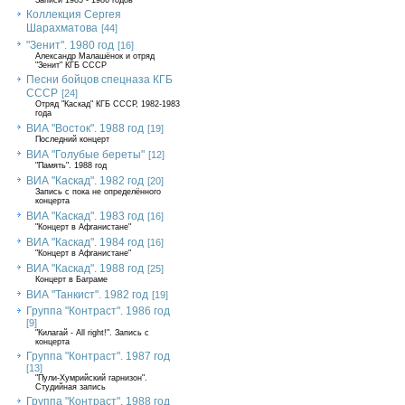
Записи 1985 - 1986 годов
Коллекция Сергея
Шарахматова
[44]
"Зенит". 1980 год
[16]
Александр Малашёнок и отряд
"Зенит" КГБ СССР
Песни бойцов спецназа КГБ
СССР
[24]
Отряд "Каскад" КГБ СССР, 1982-1983
года
ВИА "Восток". 1988 год
[19]
Последний концерт
ВИА "Голубые береты"
[12]
"Память". 1988 год
ВИА "Каскад". 1982 год
[20]
Запись с пока не определённого
концерта
ВИА "Каскад". 1983 год
[16]
"Концерт в Афганистане"
ВИА "Каскад". 1984 год
[16]
"Концерт в Афганистане"
ВИА "Каскад". 1988 год
[25]
Концерт в Баграме
ВИА "Танкист". 1982 год
[19]
Группа "Контраст". 1986 год
[9]
"Килагай - All right!". Запись с
концерта
Группа "Контраст". 1987 год
[13]
"Пули-Хумрийский гарнизон".
Студийная запись
Группа "Контраст". 1988 год