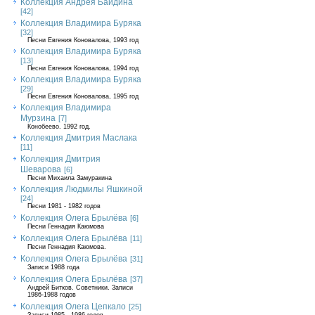
Коллекция Андрея Байдина
[42]
Коллекция Владимира Буряка
[32]
Песни Евгения Коновалова, 1993 год
Коллекция Владимира Буряка
[13]
Песни Евгения Коновалова, 1994 год
Коллекция Владимира Буряка
[29]
Песни Евгения Коновалова, 1995 год
Коллекция Владимира
Мурзина
[7]
Конобеево. 1992 год.
Коллекция Дмитрия Маслака
[11]
Коллекция Дмитрия
Шеварова
[6]
Песни Михаила Замуракина
Коллекция Людмилы Яшкиной
[24]
Песни 1981 - 1982 годов
Коллекция Олега Брылёва
[6]
Песни Геннадия Каюмова
Коллекция Олега Брылёва
[11]
Песни Геннадия Каюмова.
Коллекция Олега Брылёва
[31]
Записи 1988 года
Коллекция Олега Брылёва
[37]
Андрей Битков. Советники. Записи
1986-1988 годов
Коллекция Олега Цепкало
[25]