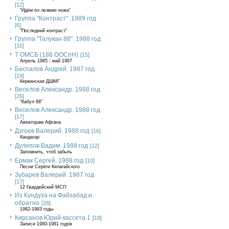
[12]
"Идём по лезвию ножа"
Группа "Контраст". 1989 год
[6]
"Последний контраст"
Группа "Талукан 88". 1988 год
[16]
7 ОМСБ (186 ООСпН)
[15]
Апрель 1985 - май 1987
Беспалов Андрей. 1987 год
[19]
Керкинская ДШМГ
Веселов Александр. 1988 год
[26]
"Кабул 88"
Веселов Александр. 1988 год
[17]
Авиаторам Афгана
Дзгоев Валерий. 1988 год
[16]
Кандагар
Дулепов Вадим. 1988 год
[12]
Запомнить, чтоб забыть
Ермак Сергей. 1988 год
[10]
Песни Серёги Килагайского
Зубарев Валерий. 1987 год
[17]
12 Гвардейский МСП
Из Кундуза на Файзабад и
обратно
[28]
1982-1983 годы
Кирсанов Юрий-кассета 1
[18]
Записи 1980-1981 годов