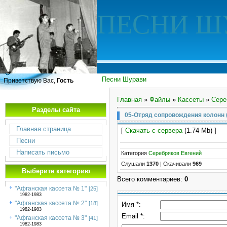
ПЕСНИ Ш
Песни Шурави
Приветствую Вас,
Гость
Главная
»
Файлы
»
Кассеты
»
Сере
Разделы сайта
05-Отряд сопровождения колонн (
Главная страница
[
Скачать с сервера
(1.74 Mb) ]
Песни
Написать письмо
Категория
Серебряков Евгений
Слушали
1370
|
Скачивали
969
Выберите категорию
Всего комментариев
:
0
"Афганская кассета № 1"
[25]
1982-1983
"Афганская кассета № 2"
[18]
Имя *:
1982-1983
Email *:
"Афганская кассета № 3"
[41]
1982-1983