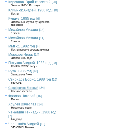
Кирсанов Юрий-кассета 2
[20]
Записи 1980-1981 годов
Климнюк Андрей. 1988 год
[10]
Песни
Кундуз. 1985 год
[6]
Записано в клубах Кундузского
гарнизона
Михайлов Михаил
[14]
1 часть
Михайлов Михаил
[14]
2 часть
ММГ-2. 1982 год
[4]
Песни первого состава группы
Морозов Игорь
[14]
Записи 1982 года
Петухов Андрей. 1988 год
[28]
ПВ КГБ СССР. Кабул
Руха. 1985 год
[10]
Записано в Рухе
Свиридов Борис. 1988 год
[18]
650 ОРБ
Серебряков Евгений
[24]
Песни с кассеты
Фролов Николай
[16]
Песни
Хрулёв Вячеслав
[14]
Некоторые песни
Чекалдин Геннадий, 1988 год
[7]
Кандагар
Чернышёв Андрей
[13]
345 ОВДП, Баграм