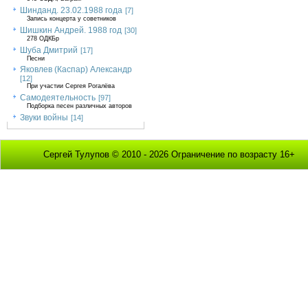
Шинданд. 23.02.1988 года
[7]
Запись концерта у советников
Шишкин Андрей. 1988 год
[30]
278 ОДКБр
Шуба Дмитрий
[17]
Песни
Яковлев (Каспар) Александр
[12]
При участии Сергея Рогалёва
Самодеятельность
[97]
Подборка песен различных авторов
Звуки войны
[14]
Сергей Тулупов © 2010 - 2026 Ограничение по возрасту 16+