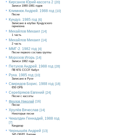
Кирсанов Юрий-кассета 2
[20]
Записи 1980-1981 годов
Климнюк Андрей. 1988 год
[10]
Песни
Кундуз. 1985 год
[6]
Записано в клубах Кундузского
гарнизона
Михайлов Михаил
[14]
1 часть
Михайлов Михаил
[14]
2 часть
ММГ-2. 1982 год
[4]
Песни первого состава группы
Морозов Игорь
[14]
Записи 1982 года
Петухов Андрей. 1988 год
[28]
ПВ КГБ СССР. Кабул
Руха. 1985 год
[10]
Записано в Рухе
Свиридов Борис. 1988 год
[18]
650 ОРБ
Серебряков Евгений
[24]
Песни с кассеты
Фролов Николай
[16]
Песни
Хрулёв Вячеслав
[14]
Некоторые песни
Чекалдин Геннадий, 1988 год
[7]
Кандагар
Чернышёв Андрей
[13]
345 ОВДП, Баграм