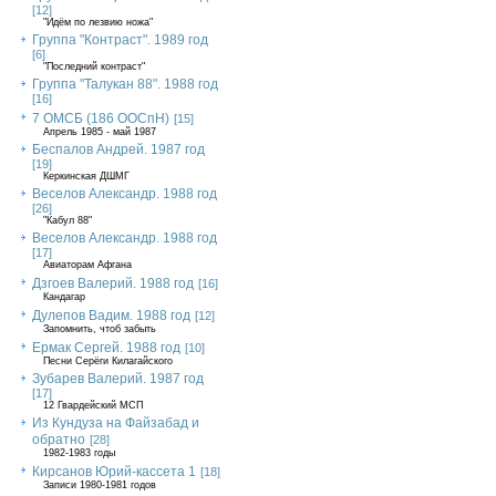
[12]
"Идём по лезвию ножа"
Группа "Контраст". 1989 год
[6]
"Последний контраст"
Группа "Талукан 88". 1988 год
[16]
7 ОМСБ (186 ООСпН)
[15]
Апрель 1985 - май 1987
Беспалов Андрей. 1987 год
[19]
Керкинская ДШМГ
Веселов Александр. 1988 год
[26]
"Кабул 88"
Веселов Александр. 1988 год
[17]
Авиаторам Афгана
Дзгоев Валерий. 1988 год
[16]
Кандагар
Дулепов Вадим. 1988 год
[12]
Запомнить, чтоб забыть
Ермак Сергей. 1988 год
[10]
Песни Серёги Килагайского
Зубарев Валерий. 1987 год
[17]
12 Гвардейский МСП
Из Кундуза на Файзабад и
обратно
[28]
1982-1983 годы
Кирсанов Юрий-кассета 1
[18]
Записи 1980-1981 годов