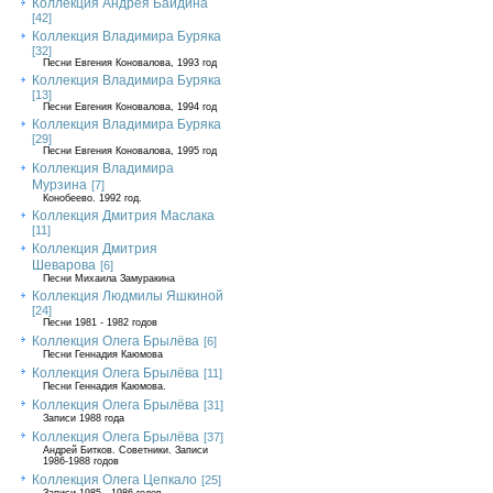
Коллекция Андрея Байдина
[42]
Коллекция Владимира Буряка
[32]
Песни Евгения Коновалова, 1993 год
Коллекция Владимира Буряка
[13]
Песни Евгения Коновалова, 1994 год
Коллекция Владимира Буряка
[29]
Песни Евгения Коновалова, 1995 год
Коллекция Владимира
Мурзина
[7]
Конобеево. 1992 год.
Коллекция Дмитрия Маслака
[11]
Коллекция Дмитрия
Шеварова
[6]
Песни Михаила Замуракина
Коллекция Людмилы Яшкиной
[24]
Песни 1981 - 1982 годов
Коллекция Олега Брылёва
[6]
Песни Геннадия Каюмова
Коллекция Олега Брылёва
[11]
Песни Геннадия Каюмова.
Коллекция Олега Брылёва
[31]
Записи 1988 года
Коллекция Олега Брылёва
[37]
Андрей Битков. Советники. Записи
1986-1988 годов
Коллекция Олега Цепкало
[25]