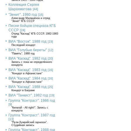
Записи 1985 - 1986 годов
Коллекция Сергея
Шарахматова
[44]
"Зенит". 1980 год
[16]
Александр Малашёнок и отряд
"Зенит" КГБ СССР
Песни бойцов спецназа КГБ
СССР
[24]
Отряд "Каскад" КГБ СССР, 1982-1983
года
ВИА "Восток". 1988 год
[19]
Последний концерт
ВИА "Голубые береты"
[12]
"Память". 1988 год
ВИА "Каскад". 1982 год
[20]
Запись с пока не определённого
концерта
ВИА "Каскад". 1983 год
[16]
"Концерт в Афганистане"
ВИА "Каскад". 1984 год
[16]
"Концерт в Афганистане"
ВИА "Каскад". 1988 год
[25]
Концерт в Баграме
ВИА "Танкист". 1982 год
[19]
Группа "Контраст". 1986 год
[9]
"Килагай - All right!". Запись с
концерта
Группа "Контраст". 1987 год
[13]
"Пули-Хумрийский гарнизон".
Студийная запись
Группа "Контраст". 1988 год