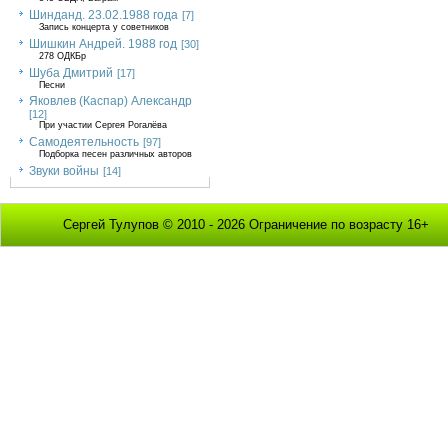
Шинданд. 23.02.1988 года
[7]
Запись концерта у советников
Шишкин Андрей. 1988 год
[30]
278 ОДКБр
Шуба Дмитрий
[17]
Песни
Яковлев (Каспар) Александр
[12]
При участии Сергея Рогалёва
Самодеятельность
[97]
Подборка песен различных авторов
Звуки войны
[14]
Сергей Тулупов © 2010 - 2026 Ограничение по возрасту 16+