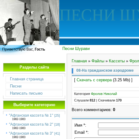
ПЕСНИ Ш
Песни Шурави
Приветствую Вас,
Гость
Главная
»
Файлы
»
Кассеты
»
Фрол
Разделы сайта
08-На гражданском аэродроме
Главная страница
[
Скачать с сервера
(3.25 Mb) ]
Песни
Написать письмо
Категория
Фролов Николай
Слушали
812
|
Скачивали
170
Выберите категорию
Всего комментариев
:
0
"Афганская кассета № 1"
[25]
1982-1983
"Афганская кассета № 2"
[18]
Имя *:
1982-1983
Email *:
"Афганская кассета № 3"
[41]
1982-1983