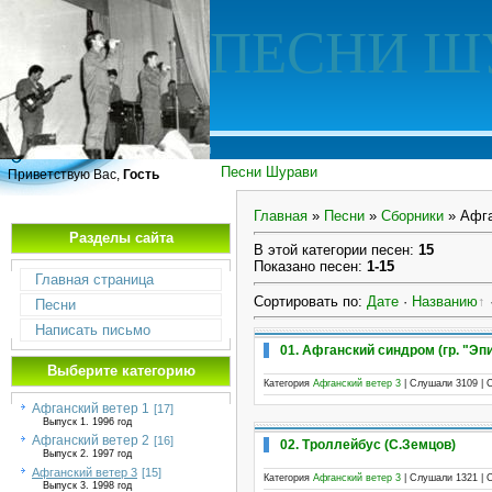
ПЕСНИ Ш
Песни Шурави
Приветствую Вас,
Гость
Главная
»
Песни
»
Сборники
» Афга
Разделы сайта
В этой категории песен
:
15
Показано песен
:
1-15
Главная страница
Сортировать по
:
Дате
·
Названию
Песни
Написать письмо
01. Афганский синдром (гр. "Эп
Выберите категорию
Категория
Афганский ветер 3
| Слушали 3109 | 
Афганский ветер 1
[17]
Выпуск 1. 1996 год
Афганский ветер 2
[16]
02. Троллейбус (С.Земцов)
Выпуск 2. 1997 год
Афганский ветер 3
[15]
Категория
Афганский ветер 3
| Слушали 1321 | 
Выпуск 3. 1998 год