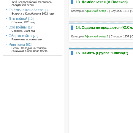
13. Дембельская (А.Поляков)
12-й Всероссийский фестиваль
солдатской песни
Съёмки в Конобеево
[8]
Категория
Афганский ветер 3
| Слушали 1318 | 
Встреча в Конобеево в 1992 году
Это война!
[12]
Сборник, 2011 год
Эхо войны
14. Ордена не продаются (Ю.Сл
[17]
Сборник. 1996 год
Сборка сайта
[73]
Категория
Афганский ветер 3
| Слушали 1257 | 
Различные исполнители
Рингтоны
[62]
Песни, мелодии на телефон.
Занимают в нём мало места.
15. Память (Группа "Эпизод")