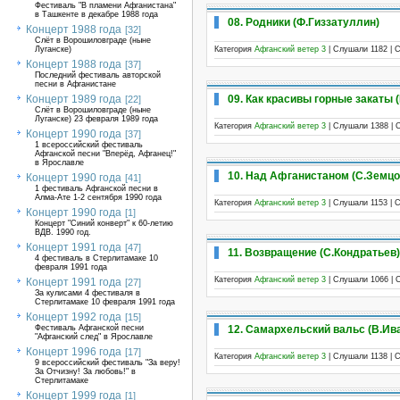
Фестиваль "В пламени Афганистана"
в Ташкенте в декабре 1988 года
08. Родники (Ф.Гиззатуллин)
Концерт 1988 года
[32]
Слёт в Ворошиловграде (ныне
Категория
Афганский ветер 3
| Слушали 1182 | 
Луганске)
Концерт 1988 года
[37]
Последний фестиваль авторской
песни в Афганистане
09. Как красивы горные закаты 
Концерт 1989 года
[22]
Слёт в Ворошиловграде (ныне
Луганске) 23 февраля 1989 года
Категория
Афганский ветер 3
| Слушали 1388 | 
Концерт 1990 года
[37]
1 всероссийский фестиваль
Афганской песни "Вперёд, Афганец!"
в Ярославле
10. Над Афганистаном (С.Земцо
Концерт 1990 года
[41]
1 фестиваль Афганской песни в
Алма-Ате 1-2 сентября 1990 года
Категория
Афганский ветер 3
| Слушали 1153 | 
Концерт 1990 года
[1]
Концерт "Синий конверт" к 60-летию
ВДВ. 1990 год.
Концерт 1991 года
[47]
11. Возвращение (С.Кондратьев)
4 фестиваль в Стерлитамаке 10
февраля 1991 года
Категория
Афганский ветер 3
| Слушали 1066 | 
Концерт 1991 года
[27]
За кулисами 4 фестиваля в
Стерлитамаке 10 февраля 1991 года
Концерт 1992 года
[15]
12. Самархельский вальс (В.Ив
Фестиваль Афганской песни
"Афганский след" в Ярославле
Концерт 1996 года
[17]
Категория
Афганский ветер 3
| Слушали 1138 | 
9 всероссийский фестиваль "За веру!
За Отчизну! За любовь!" в
Стерлитамаке
Концерт 1999 года
[1]