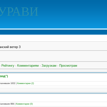
УРАВИ
нский ветер 3
·
Рейтингу
·
Комментариям
·
Загрузкам
·
Просмотрам
изод")
Скачивали 1632
|
Комментарии (2)
Скачивали 884
|
Комментарии (0)