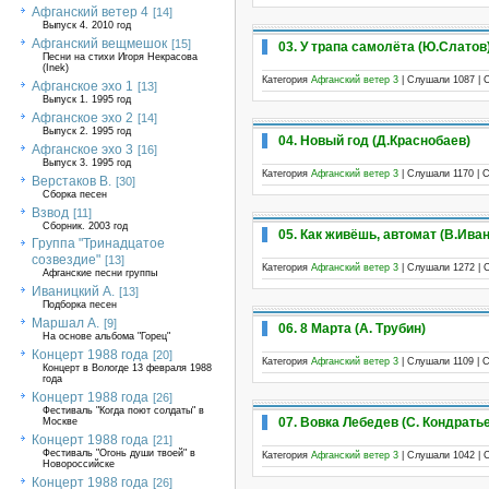
Афганский ветер 4
[14]
Выпуск 4. 2010 год
Афганский вещмешок
[15]
03. У трапа самолёта (Ю.Слатов
Песни на стихи Игоря Некрасова
(Inek)
Категория
Афганский ветер 3
| Слушали 1087 | 
Афганское эхо 1
[13]
Выпуск 1. 1995 год
Афганское эхо 2
[14]
Выпуск 2. 1995 год
04. Новый год (Д.Краснобаев)
Афганское эхо 3
[16]
Выпуск 3. 1995 год
Категория
Афганский ветер 3
| Слушали 1170 | 
Верстаков В.
[30]
Сборка песен
Взвод
[11]
Сборник. 2003 год
05. Как живёшь, автомат (В.Ива
Группа "Тринадцатое
созвездие"
[13]
Категория
Афганский ветер 3
| Слушали 1272 | 
Афганские песни группы
Иваницкий А.
[13]
Подборка песен
Маршал А.
[9]
06. 8 Марта (А. Трубин)
На основе альбома "Горец"
Концерт 1988 года
[20]
Категория
Афганский ветер 3
| Слушали 1109 | 
Концерт в Вологде 13 февраля 1988
года
Концерт 1988 года
[26]
Фестиваль "Когда поют солдаты" в
07. Вовка Лебедев (С. Кондрать
Москве
Концерт 1988 года
[21]
Фестиваль "Огонь души твоей" в
Категория
Афганский ветер 3
| Слушали 1042 | 
Новороссийске
Концерт 1988 года
[26]