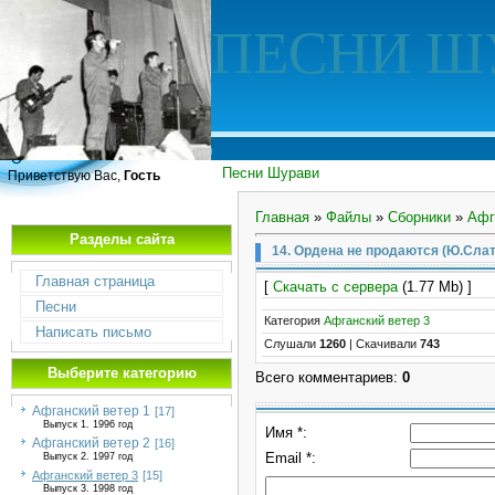
ПЕСНИ Ш
Песни Шурави
Приветствую Вас,
Гость
Главная
»
Файлы
»
Сборники
»
Афг
Разделы сайта
14. Ордена не продаются (Ю.Слат
Главная страница
[
Скачать с сервера
(1.77 Mb) ]
Песни
Категория
Афганский ветер 3
Написать письмо
Слушали
1260
|
Скачивали
743
Выберите категорию
Всего комментариев
:
0
Афганский ветер 1
[17]
Выпуск 1. 1996 год
Имя *:
Афганский ветер 2
[16]
Email *:
Выпуск 2. 1997 год
Афганский ветер 3
[15]
Выпуск 3. 1998 год