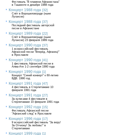
Фестиваль "В пламени Афганистана"
в Ташкенте в декабре 1988 года
Концерт 1988 года
[32]
Слёт в Ворошиловграде (ныне
Луганске)
Концерт 1988 года
[37]
Последний фестиваль авторской
песни в Афганистане
Концерт 1989 года
[22]
Слёт в Ворошиловграде (ныне
Луганске) 23 февраля 1989 года
Концерт 1990 года
[37]
1 всероссийский фестиваль
Афганской песни "Вперёд, Афганец!"
в Ярославле
Концерт 1990 года
[41]
1 фестиваль Афганской песни в
Алма-Ате 1-2 сентября 1990 года
Концерт 1990 года
[1]
Концерт "Синий конверт" к 60-летию
ВДВ. 1990 год.
Концерт 1991 года
[47]
4 фестиваль в Стерлитамаке 10
февраля 1991 года
Концерт 1991 года
[27]
За кулисами 4 фестиваля в
Стерлитамаке 10 февраля 1991 года
Концерт 1992 года
[15]
Фестиваль Афганской песни
"Афганский след" в Ярославле
Концерт 1996 года
[17]
9 всероссийский фестиваль "За веру!
За Отчизну! За любовь!" в
Стерлитамаке
Концерт 1999 года
[1]