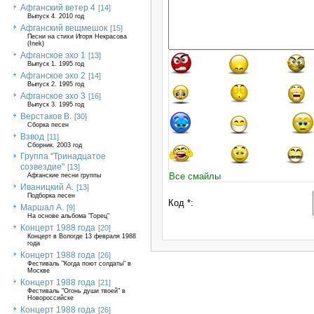
Афганский ветер 4
[14]
Выпуск 4. 2010 год
Афганский вещмешок
[15]
Песни на стихи Игоря Некрасова
(Inek)
Афганское эхо 1
[13]
Выпуск 1. 1995 год
Афганское эхо 2
[14]
Выпуск 2. 1995 год
Афганское эхо 3
[16]
Выпуск 3. 1995 год
Верстаков В.
[30]
Сборка песен
Взвод
[11]
Сборник. 2003 год
Группа "Тринадцатое
созвездие"
[13]
Все смайлы
Афганские песни группы
Иваницкий А.
[13]
Подборка песен
Код *:
Маршал А.
[9]
На основе альбома "Горец"
Концерт 1988 года
[20]
Концерт в Вологде 13 февраля 1988
года
Концерт 1988 года
[26]
Фестиваль "Когда поют солдаты" в
Москве
Концерт 1988 года
[21]
Фестиваль "Огонь души твоей" в
Новороссийске
Концерт 1988 года
[26]