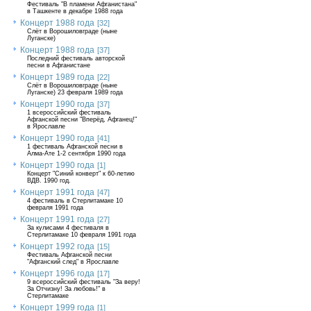
Фестиваль "В пламени Афганистана"
в Ташкенте в декабре 1988 года
Концерт 1988 года
[32]
Слёт в Ворошиловграде (ныне
Луганске)
Концерт 1988 года
[37]
Последний фестиваль авторской
песни в Афганистане
Концерт 1989 года
[22]
Слёт в Ворошиловграде (ныне
Луганске) 23 февраля 1989 года
Концерт 1990 года
[37]
1 всероссийский фестиваль
Афганской песни "Вперёд, Афганец!"
в Ярославле
Концерт 1990 года
[41]
1 фестиваль Афганской песни в
Алма-Ате 1-2 сентября 1990 года
Концерт 1990 года
[1]
Концерт "Синий конверт" к 60-летию
ВДВ. 1990 год.
Концерт 1991 года
[47]
4 фестиваль в Стерлитамаке 10
февраля 1991 года
Концерт 1991 года
[27]
За кулисами 4 фестиваля в
Стерлитамаке 10 февраля 1991 года
Концерт 1992 года
[15]
Фестиваль Афганской песни
"Афганский след" в Ярославле
Концерт 1996 года
[17]
9 всероссийский фестиваль "За веру!
За Отчизну! За любовь!" в
Стерлитамаке
Концерт 1999 года
[1]