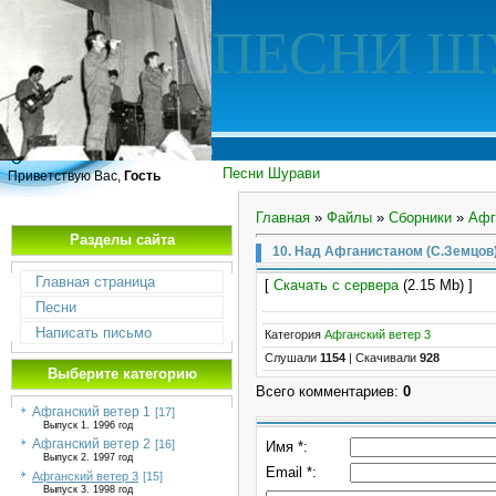
ПЕСНИ Ш
Песни Шурави
Приветствую Вас,
Гость
Главная
»
Файлы
»
Сборники
»
Афг
Разделы сайта
10. Над Афганистаном (С.Земцов
Главная страница
[
Скачать с сервера
(2.15 Mb) ]
Песни
Написать письмо
Категория
Афганский ветер 3
Слушали
1154
|
Скачивали
928
Выберите категорию
Всего комментариев
:
0
Афганский ветер 1
[17]
Выпуск 1. 1996 год
Афганский ветер 2
[16]
Имя *:
Выпуск 2. 1997 год
Email *:
Афганский ветер 3
[15]
Выпуск 3. 1998 год