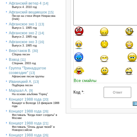
Афганский ветер 4
[14]
Выпуск 4. 2010 год
Афганский вещмешок
[15]
Песни на стихи Игоря Некрасова
(Inek)
Афганское эхо 1
[13]
Выпуск 1. 1995 год
Афганское эхо 2
[14]
Выпуск 2. 1995 год
Афганское эхо 3
[16]
Выпуск 3. 1995 год
Верстаков В.
[30]
Сборка песен
Взвод
[11]
Сборник. 2003 год
Группа "Тринадцатое
созвездие"
[13]
Афганские песни группы
Все смайлы
Иваницкий А.
[13]
Подборка песен
Маршал А.
[9]
Код *:
На основе альбома "Горец"
Концерт 1988 года
[20]
Концерт в Вологде 13 февраля 1988
года
Концерт 1988 года
[26]
Фестиваль "Когда поют солдаты" в
Москве
Концерт 1988 года
[21]
Фестиваль "Огонь души твоей" в
Новороссийске
Концерт 1988 года
[26]