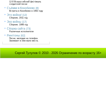
12-й Всероссийский фестиваль
солдатской песни
Съёмки в Конобеево
[8]
Встреча в Конобеево в 1992 году
Это война!
[12]
Сборник, 2011 год
Эхо войны
[17]
Сборник. 1996 год
Сборка сайта
[73]
Различные исполнители
Рингтоны
[62]
Песни, мелодии на телефон.
Занимают в нём мало места.
Сергей Тулупов © 2010 - 2026 Ограничение по возрасту 16+