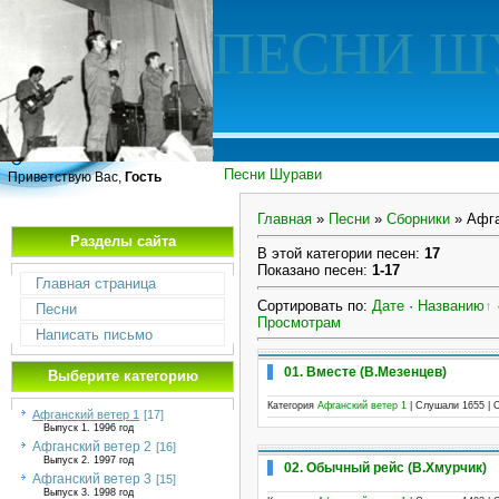
ПЕСНИ Ш
Песни Шурави
Приветствую Вас,
Гость
Главная
»
Песни
»
Сборники
» Афга
Разделы сайта
В этой категории песен
:
17
Показано песен
:
1-17
Главная страница
Сортировать по
:
Дате
·
Названию
Песни
Просмотрам
Написать письмо
01. Вместе (В.Мезенцев)
Выберите категорию
Категория
Афганский ветер 1
| Слушали 1655 | 
Афганский ветер 1
[17]
Выпуск 1. 1996 год
Афганский ветер 2
[16]
Выпуск 2. 1997 год
02. Обычный рейс (В.Хмурчик)
Афганский ветер 3
[15]
Выпуск 3. 1998 год