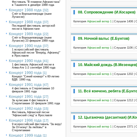
Фестиваль "В пламени Афганистана"
в Ташкенте в декабре 1988 года
Концерт 1988 года
[32]
08. Сопровождение (И.Косарев)
Слёт в Ворошиловграде (ныне
Луганске)
Категория
Афганский ветер 1
| Слушали 1406 | 
Концерт 1988 года
[37]
Последний фестиваль авторской
песни в Афганистане
Концерт 1989 года
[22]
Слёт в Ворошиловграде (ныне
09. Ночной вальс (Е.Бунтов)
Луганске) 23 февраля 1989 года
Концерт 1990 года
[37]
Категория
Афганский ветер 1
| Слушали 1106 | 
1 всероссийский фестиваль
Афганской песни "Вперёд, Афганец!"
в Ярославле
Концерт 1990 года
[41]
10. Майский дождь (В.Мезенцев
1 фестиваль Афганской песни в
Алма-Ате 1-2 сентября 1990 года
Концерт 1990 года
[1]
Категория
Афганский ветер 1
| Слушали 1202 | 
Концерт "Синий конверт" к 60-летию
ВДВ. 1990 год.
Концерт 1991 года
[47]
4 фестиваль в Стерлитамаке 10
11. Всё кончено, ребята (Е.Бунто
февраля 1991 года
Концерт 1991 года
[27]
Категория
Афганский ветер 1
| Слушали 1212 | 
За кулисами 4 фестиваля в
Стерлитамаке 10 февраля 1991 года
Концерт 1992 года
[15]
Фестиваль Афганской песни
"Афганский след" в Ярославле
12. Цыганочка (десантная) (И.К
Концерт 1996 года
[17]
9 всероссийский фестиваль "За веру!
Категория
Афганский ветер 1
| Слушали 1571 | 
За Отчизну! За любовь!" в
Стерлитамаке
Концерт 1999 года
[1]