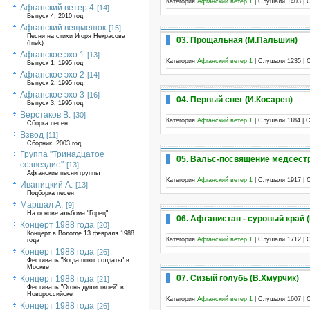
Категория
Афганский ветер 1
| Слушали 1403 | 
Афганский ветер 4
[14]
Выпуск 4. 2010 год
Афганский вещмешок
[15]
Песни на стихи Игоря Некрасова
03. Прощальная (М.Пальшин)
(Inek)
Афганское эхо 1
[13]
Категория
Афганский ветер 1
| Слушали 1235 | 
Выпуск 1. 1995 год
Афганское эхо 2
[14]
Выпуск 2. 1995 год
Афганское эхо 3
[16]
04. Первый снег (И.Косарев)
Выпуск 3. 1995 год
Верстаков В.
[30]
Категория
Афганский ветер 1
| Слушали 1184 | 
Сборка песен
Взвод
[11]
Сборник. 2003 год
Группа "Тринадцатое
05. Вальс-посвящение медсёст
созвездие"
[13]
Афганские песни группы
Категория
Афганский ветер 1
| Слушали 1917 | 
Иваницкий А.
[13]
Подборка песен
Маршал А.
[9]
На основе альбома "Горец"
06. Афганистан - суровый край 
Концерт 1988 года
[20]
Концерт в Вологде 13 февраля 1988
Категория
Афганский ветер 1
| Слушали 1712 | 
года
Концерт 1988 года
[26]
Фестиваль "Когда поют солдаты" в
Москве
07. Сизый голубь (В.Хмурчик)
Концерт 1988 года
[21]
Фестиваль "Огонь души твоей" в
Новороссийске
Категория
Афганский ветер 1
| Слушали 1607 | 
Концерт 1988 года
[26]