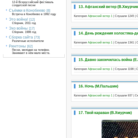
12-й Всероссийский фестиваль
солдатской песни
13. Афганский ветер (В.Хмурчик
Съёмки в Конобеево
[8]
Встреча в Конобеево в 1992 году
Категория
Афганский ветер 1
| Слушали 1245 | 
Это война!
[12]
Сборник, 2011 год
Эхо войны
[17]
Сборник. 1996 год
14. День рождения холостяка-д
Сборка сайта
[73]
Различные исполнители
Категория
Афганский ветер 1
| Слушали 1341 | 
Рингтоны
[62]
Песни, мелодии на телефон.
Занимают в нём мало места.
15. Давно закончилась война (Е
Категория
Афганский ветер 1
| Слушали 1198 | 
16. Ночь (М.Пальшин)
Категория
Афганский ветер 1
| Слушали 937 | С
17. Твой караван (В.Хмурчик)