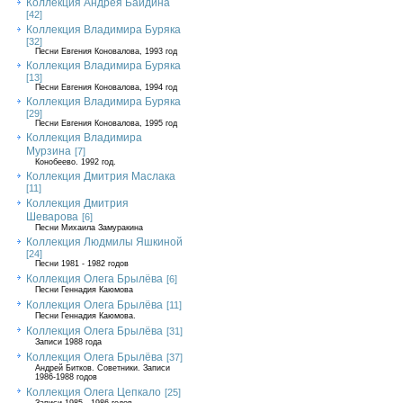
Коллекция Андрея Байдина
[42]
Коллекция Владимира Буряка
[32]
Песни Евгения Коновалова, 1993 год
Коллекция Владимира Буряка
[13]
Песни Евгения Коновалова, 1994 год
Коллекция Владимира Буряка
[29]
Песни Евгения Коновалова, 1995 год
Коллекция Владимира
Мурзина
[7]
Конобеево. 1992 год.
Коллекция Дмитрия Маслака
[11]
Коллекция Дмитрия
Шеварова
[6]
Песни Михаила Замуракина
Коллекция Людмилы Яшкиной
[24]
Песни 1981 - 1982 годов
Коллекция Олега Брылёва
[6]
Песни Геннадия Каюмова
Коллекция Олега Брылёва
[11]
Песни Геннадия Каюмова.
Коллекция Олега Брылёва
[31]
Записи 1988 года
Коллекция Олега Брылёва
[37]
Андрей Битков. Советники. Записи
1986-1988 годов
Коллекция Олега Цепкало
[25]