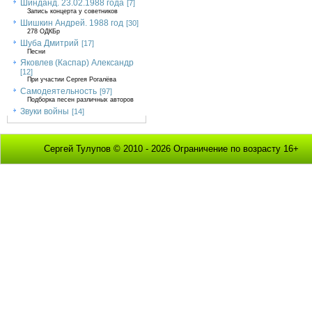
Шинданд. 23.02.1988 года
[7]
Запись концерта у советников
Шишкин Андрей. 1988 год
[30]
278 ОДКБр
Шуба Дмитрий
[17]
Песни
Яковлев (Каспар) Александр
[12]
При участии Сергея Рогалёва
Самодеятельность
[97]
Подборка песен различных авторов
Звуки войны
[14]
Сергей Тулупов © 2010 - 2026 Ограничение по возрасту 16+