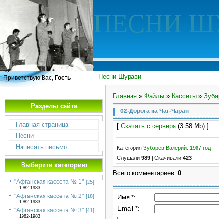
ПЕСНИ Ш
Песни Шурави
Приветствую Вас,
Гость
Главная
»
Файлы
»
Кассеты
»
Зуба
Разделы сайта
02-Дорога на Чаг-Чаран
Главная страница
[
Скачать с сервера
(3.58 Mb) ]
Песни
Написать письмо
Категория
Зубарев Валерий. 1987 год
Слушали
989
|
Скачивали
423
Выберите категорию
Всего комментариев
:
0
"Афганская кассета № 1"
[25]
1982-1983
"Афганская кассета № 2"
[18]
Имя *:
1982-1983
Email *:
"Афганская кассета № 3"
[41]
1982-1983