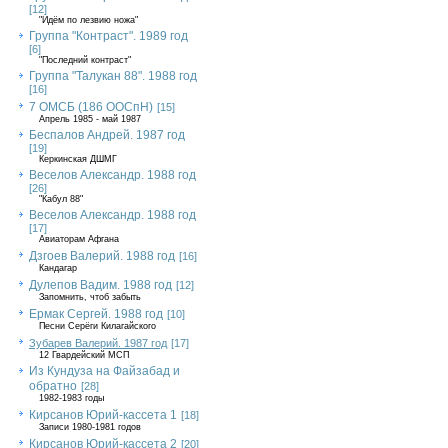
[12]
"Идём по лезвию ножа"
Группа "Контраст". 1989 год
[6]
"Последний контраст"
Группа "Талукан 88". 1988 год
[16]
7 ОМСБ (186 ООСпН)
[15]
Апрель 1985 - май 1987
Беспалов Андрей. 1987 год
[19]
Керкинская ДШМГ
Веселов Александр. 1988 год
[26]
"Кабул 88"
Веселов Александр. 1988 год
[17]
Авиаторам Афгана
Дзгоев Валерий. 1988 год
[16]
Кандагар
Дулепов Вадим. 1988 год
[12]
Запомнить, чтоб забыть
Ермак Сергей. 1988 год
[10]
Песни Серёги Килагайского
Зубарев Валерий. 1987 год
[17]
12 Гвардейский МСП
Из Кундуза на Файзабад и
обратно
[28]
1982-1983 годы
Кирсанов Юрий-кассета 1
[18]
Записи 1980-1981 годов
Кирсанов Юрий-кассета 2
[20]