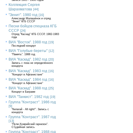
Записи 1985 - 1986 годов
Коллекция Сергея
Шарахматова
[44]
"Зенит". 1980 год
[16]
Александр Малашёнок и отряд
"Зенит" КГБ СССР
Песни бойцов спецназа КГБ
СССР
[24]
Отряд "Каскад" КГБ СССР, 1982-1983
года
ВИА "Восток". 1988 год
[19]
Последний концерт
ВИА "Голубые береты"
[12]
"Память". 1988 год
ВИА "Каскад". 1982 год
[20]
Запись с пока не определённого
концерта
ВИА "Каскад". 1983 год
[16]
"Концерт в Афганистане"
ВИА "Каскад". 1984 год
[16]
"Концерт в Афганистане"
ВИА "Каскад". 1988 год
[25]
Концерт в Баграме
ВИА "Танкист". 1982 год
[19]
Группа "Контраст". 1986 год
[9]
"Килагай - All right!". Запись с
концерта
Группа "Контраст". 1987 год
[13]
"Пули-Хумрийский гарнизон".
Студийная запись
Группа "Контраст". 1988 год