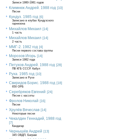
Записи 1980-1981 годов
Климнюк Андрей. 1988 год
[10]
Песни
Кундуз. 1985 год
[6]
Записано в клубах Кундузского
гарнизона
Михайлов Михаил
[14]
1 часть
Михайлов Михаил
[14]
2 часть
ММГ-2. 1982 год
[4]
Песни первого состава группы
Морозов Игорь
[14]
Записи 1982 года
Петухов Андрей. 1988 год
[28]
ПВ КГБ СССР. Кабул
Руха. 1985 год
[10]
Записано в Рухе
Свиридов Борис. 1988 год
[18]
650 ОРБ
Серебряков Евгений
[24]
Песни с кассеты
Фролов Николай
[16]
Песни
Хрулёв Вячеслав
[14]
Некоторые песни
Чекалдин Геннадий, 1988 год
[7]
Кандагар
Чернышёв Андрей
[13]
345 ОВДП, Баграм