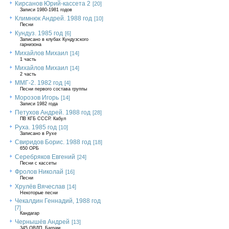
Кирсанов Юрий-кассета 2
[20]
Записи 1980-1981 годов
Климнюк Андрей. 1988 год
[10]
Песни
Кундуз. 1985 год
[6]
Записано в клубах Кундузского
гарнизона
Михайлов Михаил
[14]
1 часть
Михайлов Михаил
[14]
2 часть
ММГ-2. 1982 год
[4]
Песни первого состава группы
Морозов Игорь
[14]
Записи 1982 года
Петухов Андрей. 1988 год
[28]
ПВ КГБ СССР. Кабул
Руха. 1985 год
[10]
Записано в Рухе
Свиридов Борис. 1988 год
[18]
650 ОРБ
Серебряков Евгений
[24]
Песни с кассеты
Фролов Николай
[16]
Песни
Хрулёв Вячеслав
[14]
Некоторые песни
Чекалдин Геннадий, 1988 год
[7]
Кандагар
Чернышёв Андрей
[13]
345 ОВДП, Баграм