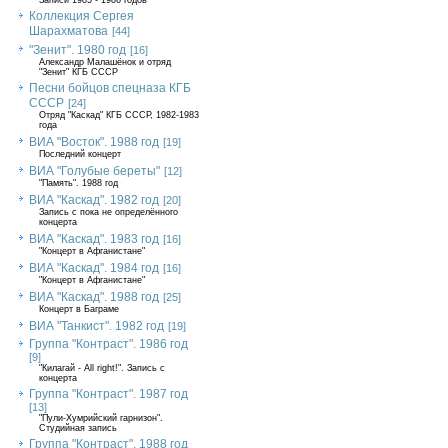
Записи 1985 - 1986 годов
Коллекция Сергея
Шарахматова
[44]
"Зенит". 1980 год
[16]
Александр Малашёнок и отряд
"Зенит" КГБ СССР
Песни бойцов спецназа КГБ
СССР
[24]
Отряд "Каскад" КГБ СССР, 1982-1983
года
ВИА "Восток". 1988 год
[19]
Последний концерт
ВИА "Голубые береты"
[12]
"Память". 1988 год
ВИА "Каскад". 1982 год
[20]
Запись с пока не определённого
концерта
ВИА "Каскад". 1983 год
[16]
"Концерт в Афганистане"
ВИА "Каскад". 1984 год
[16]
"Концерт в Афганистане"
ВИА "Каскад". 1988 год
[25]
Концерт в Баграме
ВИА "Танкист". 1982 год
[19]
Группа "Контраст". 1986 год
[9]
"Килагай - All right!". Запись с
концерта
Группа "Контраст". 1987 год
[13]
"Пули-Хумрийский гарнизон".
Студийная запись
Группа "Контраст". 1988 год