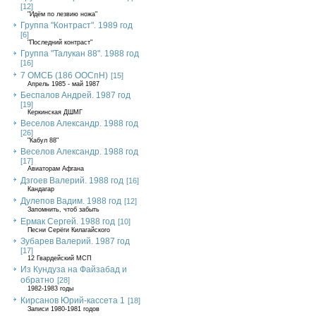
[12]
"Идём по лезвию ножа"
Группа "Контраст". 1989 год
[6]
"Последний контраст"
Группа "Талукан 88". 1988 год
[16]
7 ОМСБ (186 ООСпН)
[15]
Апрель 1985 - май 1987
Беспалов Андрей. 1987 год
[19]
Керкинская ДШМГ
Веселов Александр. 1988 год
[26]
"Кабул 88"
Веселов Александр. 1988 год
[17]
Авиаторам Афгана
Дзгоев Валерий. 1988 год
[16]
Кандагар
Дулепов Вадим. 1988 год
[12]
Запомнить, чтоб забыть
Ермак Сергей. 1988 год
[10]
Песни Серёги Килагайского
Зубарев Валерий. 1987 год
[17]
12 Гвардейский МСП
Из Кундуза на Файзабад и
обратно
[28]
1982-1983 годы
Кирсанов Юрий-кассета 1
[18]
Записи 1980-1981 годов