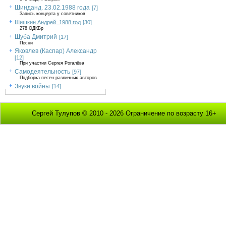
Шинданд. 23.02.1988 года
[7]
Запись концерта у советников
Шишкин Андрей. 1988 год
[30]
278 ОДКБр
Шуба Дмитрий
[17]
Песни
Яковлев (Каспар) Александр
[12]
При участии Сергея Рогалёва
Самодеятельность
[97]
Подборка песен различных авторов
Звуки войны
[14]
Сергей Тулупов © 2010 - 2026 Ограничение по возрасту 16+