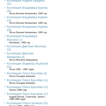
Коллекция Андрея Байдина
[42]
Коллекция Владимира Буряка
[32]
Песни Евгения Коновалова, 1993 год
Коллекция Владимира Буряка
[13]
Песни Евгения Коновалова, 1994 год
Коллекция Владимира Буряка
[29]
Песни Евгения Коновалова, 1995 год
Коллекция Владимира
Мурзина
[7]
Конобеево. 1992 год.
Коллекция Дмитрия Маслака
[11]
Коллекция Дмитрия
Шеварова
[6]
Песни Михаила Замуракина
Коллекция Людмилы Яшкиной
[24]
Песни 1981 - 1982 годов
Коллекция Олега Брылёва
[6]
Песни Геннадия Каюмова
Коллекция Олега Брылёва
[11]
Песни Геннадия Каюмова.
Коллекция Олега Брылёва
[31]
Записи 1988 года
Коллекция Олега Брылёва
[37]
Андрей Битков. Советники. Записи
1986-1988 годов
Коллекция Олега Цепкало
[25]