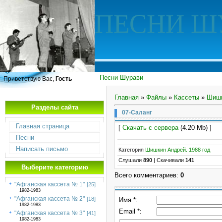
ПЕСНИ Ш
Песни Шурави
Приветствую Вас,
Гость
Главная
»
Файлы
»
Кассеты
»
Шишк
Разделы сайта
07-Саланг
Главная страница
[
Скачать с сервера
(4.20 Mb) ]
Песни
Написать письмо
Категория
Шишкин Андрей. 1988 год
Слушали
890
|
Скачивали
141
Выберите категорию
Всего комментариев
:
0
"Афганская кассета № 1"
[25]
1982-1983
"Афганская кассета № 2"
[18]
Имя *:
1982-1983
Email *:
"Афганская кассета № 3"
[41]
1982-1983