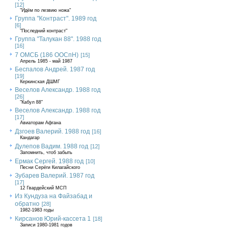
[12]
"Идём по лезвию ножа"
Группа "Контраст". 1989 год
[6]
"Последний контраст"
Группа "Талукан 88". 1988 год
[16]
7 ОМСБ (186 ООСпН)
[15]
Апрель 1985 - май 1987
Беспалов Андрей. 1987 год
[19]
Керкинская ДШМГ
Веселов Александр. 1988 год
[26]
"Кабул 88"
Веселов Александр. 1988 год
[17]
Авиаторам Афгана
Дзгоев Валерий. 1988 год
[16]
Кандагар
Дулепов Вадим. 1988 год
[12]
Запомнить, чтоб забыть
Ермак Сергей. 1988 год
[10]
Песни Серёги Килагайского
Зубарев Валерий. 1987 год
[17]
12 Гвардейский МСП
Из Кундуза на Файзабад и
обратно
[28]
1982-1983 годы
Кирсанов Юрий-кассета 1
[18]
Записи 1980-1981 годов