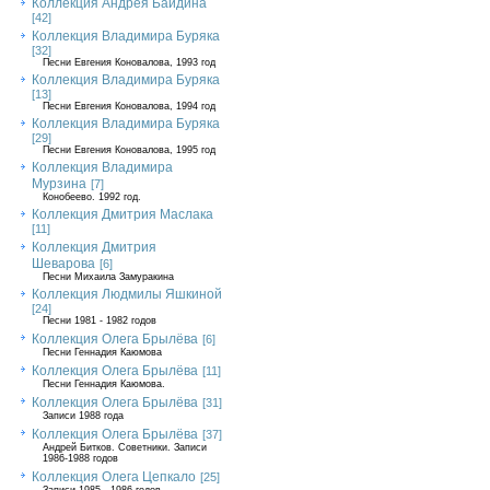
Коллекция Андрея Байдина
[42]
Коллекция Владимира Буряка
[32]
Песни Евгения Коновалова, 1993 год
Коллекция Владимира Буряка
[13]
Песни Евгения Коновалова, 1994 год
Коллекция Владимира Буряка
[29]
Песни Евгения Коновалова, 1995 год
Коллекция Владимира
Мурзина
[7]
Конобеево. 1992 год.
Коллекция Дмитрия Маслака
[11]
Коллекция Дмитрия
Шеварова
[6]
Песни Михаила Замуракина
Коллекция Людмилы Яшкиной
[24]
Песни 1981 - 1982 годов
Коллекция Олега Брылёва
[6]
Песни Геннадия Каюмова
Коллекция Олега Брылёва
[11]
Песни Геннадия Каюмова.
Коллекция Олега Брылёва
[31]
Записи 1988 года
Коллекция Олега Брылёва
[37]
Андрей Битков. Советники. Записи
1986-1988 годов
Коллекция Олега Цепкало
[25]