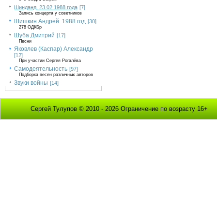
Шинданд. 23.02.1988 года
[7]
Запись концерта у советников
Шишкин Андрей. 1988 год
[30]
278 ОДКБр
Шуба Дмитрий
[17]
Песни
Яковлев (Каспар) Александр
[12]
При участии Сергея Рогалёва
Самодеятельность
[97]
Подборка песен различных авторов
Звуки войны
[14]
Сергей Тулупов © 2010 - 2026 Ограничение по возрасту 16+