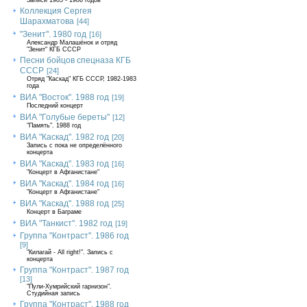
Записи 1985 - 1986 годов
Коллекция Сергея
Шарахматова
[44]
"Зенит". 1980 год
[16]
Александр Малашёнок и отряд
"Зенит" КГБ СССР
Песни бойцов спецназа КГБ
СССР
[24]
Отряд "Каскад" КГБ СССР, 1982-1983
года
ВИА "Восток". 1988 год
[19]
Последний концерт
ВИА "Голубые береты"
[12]
"Память". 1988 год
ВИА "Каскад". 1982 год
[20]
Запись с пока не определённого
концерта
ВИА "Каскад". 1983 год
[16]
"Концерт в Афганистане"
ВИА "Каскад". 1984 год
[16]
"Концерт в Афганистане"
ВИА "Каскад". 1988 год
[25]
Концерт в Баграме
ВИА "Танкист". 1982 год
[19]
Группа "Контраст". 1986 год
[9]
"Килагай - All right!". Запись с
концерта
Группа "Контраст". 1987 год
[13]
"Пули-Хумрийский гарнизон".
Студийная запись
Группа "Контраст". 1988 год