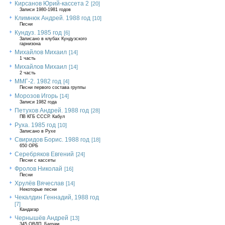
Кирсанов Юрий-кассета 2
[20]
Записи 1980-1981 годов
Климнюк Андрей. 1988 год
[10]
Песни
Кундуз. 1985 год
[6]
Записано в клубах Кундузского
гарнизона
Михайлов Михаил
[14]
1 часть
Михайлов Михаил
[14]
2 часть
ММГ-2. 1982 год
[4]
Песни первого состава группы
Морозов Игорь
[14]
Записи 1982 года
Петухов Андрей. 1988 год
[28]
ПВ КГБ СССР. Кабул
Руха. 1985 год
[10]
Записано в Рухе
Свиридов Борис. 1988 год
[18]
650 ОРБ
Серебряков Евгений
[24]
Песни с кассеты
Фролов Николай
[16]
Песни
Хрулёв Вячеслав
[14]
Некоторые песни
Чекалдин Геннадий, 1988 год
[7]
Кандагар
Чернышёв Андрей
[13]
345 ОВДП, Баграм