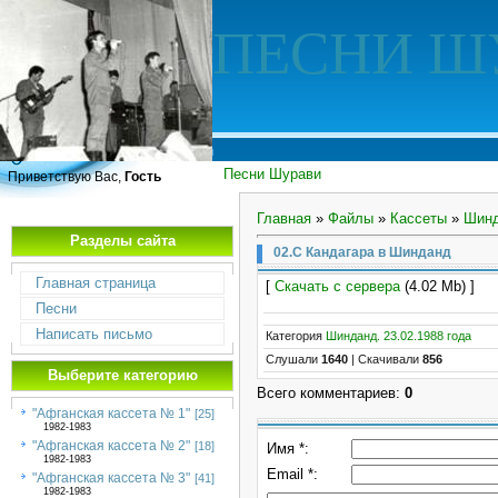
ПЕСНИ Ш
Песни Шурави
Приветствую Вас,
Гость
Главная
»
Файлы
»
Кассеты
»
Шинд
Разделы сайта
02.С Кандагара в Шинданд
Главная страница
[
Скачать с сервера
(4.02 Mb) ]
Песни
Написать письмо
Категория
Шинданд. 23.02.1988 года
Слушали
1640
|
Скачивали
856
Выберите категорию
Всего комментариев
:
0
"Афганская кассета № 1"
[25]
1982-1983
"Афганская кассета № 2"
[18]
Имя *:
1982-1983
Email *:
"Афганская кассета № 3"
[41]
1982-1983