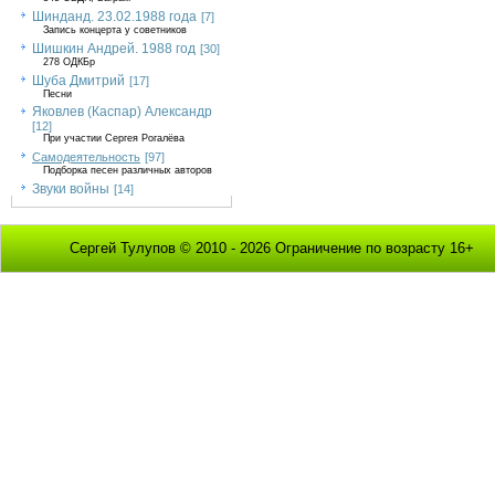
Шинданд. 23.02.1988 года
[7]
Запись концерта у советников
Шишкин Андрей. 1988 год
[30]
278 ОДКБр
Шуба Дмитрий
[17]
Песни
Яковлев (Каспар) Александр
[12]
При участии Сергея Рогалёва
Самодеятельность
[97]
Подборка песен различных авторов
Звуки войны
[14]
Сергей Тулупов © 2010 - 2026 Ограничение по возрасту 16+