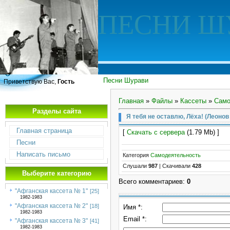
ПЕСНИ Ш
Песни Шурави
Приветствую Вас,
Гость
Главная
»
Файлы
»
Кассеты
»
Само
Разделы сайта
Я тебя не оставлю, Лёха! (Леонов 
Главная страница
[
Скачать с сервера
(1.79 Mb) ]
Песни
Написать письмо
Категория
Самодеятельность
Слушали
987
|
Скачивали
428
Выберите категорию
Всего комментариев
:
0
"Афганская кассета № 1"
[25]
1982-1983
"Афганская кассета № 2"
[18]
Имя *:
1982-1983
Email *:
"Афганская кассета № 3"
[41]
1982-1983