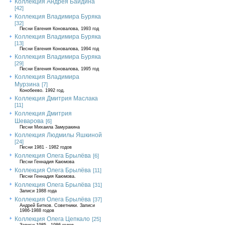
Коллекция Андрея Байдина
[42]
Коллекция Владимира Буряка
[32]
Песни Евгения Коновалова, 1993 год
Коллекция Владимира Буряка
[13]
Песни Евгения Коновалова, 1994 год
Коллекция Владимира Буряка
[29]
Песни Евгения Коновалова, 1995 год
Коллекция Владимира
Мурзина
[7]
Конобеево. 1992 год.
Коллекция Дмитрия Маслака
[11]
Коллекция Дмитрия
Шеварова
[6]
Песни Михаила Замуракина
Коллекция Людмилы Яшкиной
[24]
Песни 1981 - 1982 годов
Коллекция Олега Брылёва
[6]
Песни Геннадия Каюмова
Коллекция Олега Брылёва
[11]
Песни Геннадия Каюмова.
Коллекция Олега Брылёва
[31]
Записи 1988 года
Коллекция Олега Брылёва
[37]
Андрей Битков. Советники. Записи
1986-1988 годов
Коллекция Олега Цепкало
[25]