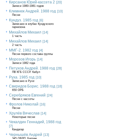
Кирсанов Юрий-кассета 2
[20]
Записи 1980-1981 годов
Климнюк Андрей. 1988 год
[10]
Песни
Кундуз. 1985 год
[6]
Записано в клубах Кундузского
гарнизона
Михайлов Михаил
[14]
1 часть
Михайлов Михаил
[14]
2 часть
ММГ-2. 1982 год
[4]
Песни первого состава группы
Морозов Игорь
[14]
Записи 1982 года
Петухов Андрей. 1988 год
[28]
ПВ КГБ СССР. Кабул
Руха. 1985 год
[10]
Записано в Рухе
Свиридов Борис. 1988 год
[18]
650 ОРБ
Серебряков Евгений
[24]
Песни с кассеты
Фролов Николай
[16]
Песни
Хрулёв Вячеслав
[14]
Некоторые песни
Чекалдин Геннадий, 1988 год
[7]
Кандагар
Чернышёв Андрей
[13]
345 ОВДП, Баграм