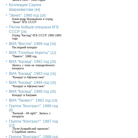
Записи 1985 - 1986 годов
Коллекция Сергея
Шарахматова
[44]
"Зенит". 1980 год
[16]
Александр Малашёнок и отряд
"Зенит" КГБ СССР
Песни бойцов спецназа КГБ
СССР
[24]
Отряд "Каскад" КГБ СССР, 1982-1983
года
ВИА "Восток". 1988 год
[19]
Последний концерт
ВИА "Голубые береты"
[12]
"Память". 1988 год
ВИА "Каскад". 1982 год
[20]
Запись с пока не определённого
концерта
ВИА "Каскад". 1983 год
[16]
"Концерт в Афганистане"
ВИА "Каскад". 1984 год
[16]
"Концерт в Афганистане"
ВИА "Каскад". 1988 год
[25]
Концерт в Баграме
ВИА "Танкист". 1982 год
[19]
Группа "Контраст". 1986 год
[9]
"Килагай - All right!". Запись с
концерта
Группа "Контраст". 1987 год
[13]
"Пули-Хумрийский гарнизон".
Студийная запись
Группа "Контраст". 1988 год