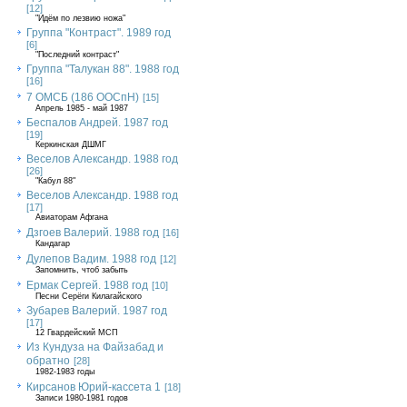
[12]
"Идём по лезвию ножа"
Группа "Контраст". 1989 год
[6]
"Последний контраст"
Группа "Талукан 88". 1988 год
[16]
7 ОМСБ (186 ООСпН)
[15]
Апрель 1985 - май 1987
Беспалов Андрей. 1987 год
[19]
Керкинская ДШМГ
Веселов Александр. 1988 год
[26]
"Кабул 88"
Веселов Александр. 1988 год
[17]
Авиаторам Афгана
Дзгоев Валерий. 1988 год
[16]
Кандагар
Дулепов Вадим. 1988 год
[12]
Запомнить, чтоб забыть
Ермак Сергей. 1988 год
[10]
Песни Серёги Килагайского
Зубарев Валерий. 1987 год
[17]
12 Гвардейский МСП
Из Кундуза на Файзабад и
обратно
[28]
1982-1983 годы
Кирсанов Юрий-кассета 1
[18]
Записи 1980-1981 годов