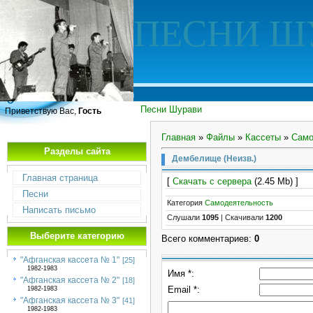
ПЕСНИ Ш
Песни Шурави
Приветствую Вас,
Гость
Главная
»
Файлы
»
Кассеты
»
Само
Разделы сайта
Дембелище (Неизв.)
Главная страница
[
Скачать с сервера
(2.45 Mb) ]
Песни
Категория
Самодеятельность
Написать письмо
Слушали
1095
|
Скачивали
1200
Выберите категорию
Всего комментариев
:
0
"Афганская кассета № 1"
[25]
1982-1983
Имя *:
"Афганская кассета № 2"
[18]
Email *:
1982-1983
"Афганская кассета № 3"
[41]
1982-1983