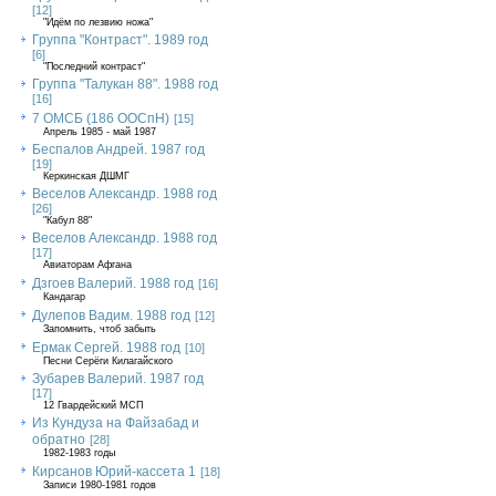
[12]
"Идём по лезвию ножа"
Группа "Контраст". 1989 год
[6]
"Последний контраст"
Группа "Талукан 88". 1988 год
[16]
7 ОМСБ (186 ООСпН)
[15]
Апрель 1985 - май 1987
Беспалов Андрей. 1987 год
[19]
Керкинская ДШМГ
Веселов Александр. 1988 год
[26]
"Кабул 88"
Веселов Александр. 1988 год
[17]
Авиаторам Афгана
Дзгоев Валерий. 1988 год
[16]
Кандагар
Дулепов Вадим. 1988 год
[12]
Запомнить, чтоб забыть
Ермак Сергей. 1988 год
[10]
Песни Серёги Килагайского
Зубарев Валерий. 1987 год
[17]
12 Гвардейский МСП
Из Кундуза на Файзабад и
обратно
[28]
1982-1983 годы
Кирсанов Юрий-кассета 1
[18]
Записи 1980-1981 годов