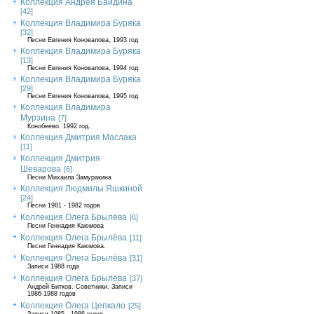
Коллекция Андрея Байдина
[42]
Коллекция Владимира Буряка
[32]
Песни Евгения Коновалова, 1993 год
Коллекция Владимира Буряка
[13]
Песни Евгения Коновалова, 1994 год
Коллекция Владимира Буряка
[29]
Песни Евгения Коновалова, 1995 год
Коллекция Владимира
Мурзина
[7]
Конобеево. 1992 год.
Коллекция Дмитрия Маслака
[11]
Коллекция Дмитрия
Шеварова
[6]
Песни Михаила Замуракина
Коллекция Людмилы Яшкиной
[24]
Песни 1981 - 1982 годов
Коллекция Олега Брылёва
[6]
Песни Геннадия Каюмова
Коллекция Олега Брылёва
[11]
Песни Геннадия Каюмова.
Коллекция Олега Брылёва
[31]
Записи 1988 года
Коллекция Олега Брылёва
[37]
Андрей Битков. Советники. Записи
1986-1988 годов
Коллекция Олега Цепкало
[25]