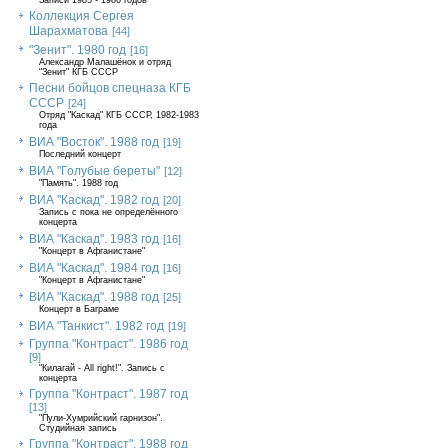
Записи 1985 - 1986 годов
Коллекция Сергея
Шарахматова
[44]
"Зенит". 1980 год
[16]
Александр Малашёнок и отряд
"Зенит" КГБ СССР
Песни бойцов спецназа КГБ
СССР
[24]
Отряд "Каскад" КГБ СССР, 1982-1983
года
ВИА "Восток". 1988 год
[19]
Последний концерт
ВИА "Голубые береты"
[12]
"Память". 1988 год
ВИА "Каскад". 1982 год
[20]
Запись с пока не определённого
концерта
ВИА "Каскад". 1983 год
[16]
"Концерт в Афганистане"
ВИА "Каскад". 1984 год
[16]
"Концерт в Афганистане"
ВИА "Каскад". 1988 год
[25]
Концерт в Баграме
ВИА "Танкист". 1982 год
[19]
Группа "Контраст". 1986 год
[9]
"Килагай - All right!". Запись с
концерта
Группа "Контраст". 1987 год
[13]
"Пули-Хумрийский гарнизон".
Студийная запись
Группа "Контраст". 1988 год