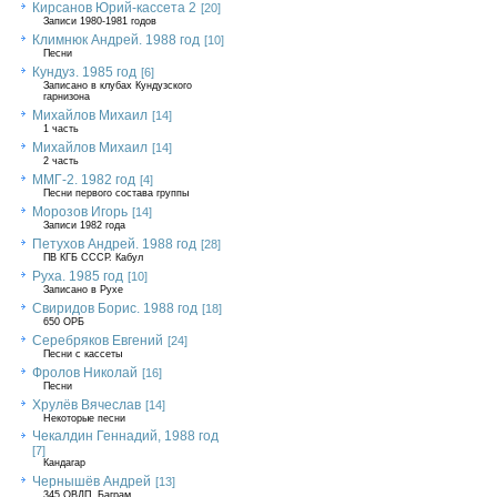
Кирсанов Юрий-кассета 2
[20]
Записи 1980-1981 годов
Климнюк Андрей. 1988 год
[10]
Песни
Кундуз. 1985 год
[6]
Записано в клубах Кундузского
гарнизона
Михайлов Михаил
[14]
1 часть
Михайлов Михаил
[14]
2 часть
ММГ-2. 1982 год
[4]
Песни первого состава группы
Морозов Игорь
[14]
Записи 1982 года
Петухов Андрей. 1988 год
[28]
ПВ КГБ СССР. Кабул
Руха. 1985 год
[10]
Записано в Рухе
Свиридов Борис. 1988 год
[18]
650 ОРБ
Серебряков Евгений
[24]
Песни с кассеты
Фролов Николай
[16]
Песни
Хрулёв Вячеслав
[14]
Некоторые песни
Чекалдин Геннадий, 1988 год
[7]
Кандагар
Чернышёв Андрей
[13]
345 ОВДП, Баграм