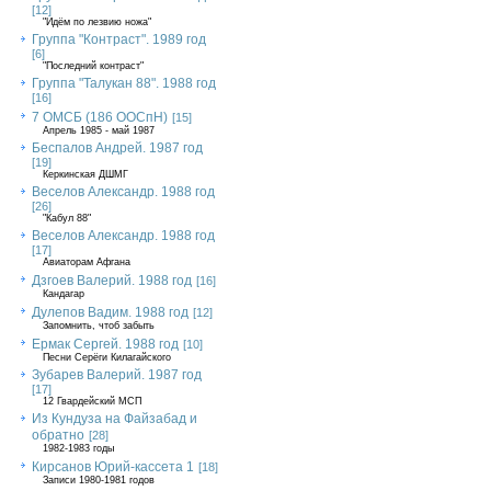
[12]
"Идём по лезвию ножа"
Группа "Контраст". 1989 год
[6]
"Последний контраст"
Группа "Талукан 88". 1988 год
[16]
7 ОМСБ (186 ООСпН)
[15]
Апрель 1985 - май 1987
Беспалов Андрей. 1987 год
[19]
Керкинская ДШМГ
Веселов Александр. 1988 год
[26]
"Кабул 88"
Веселов Александр. 1988 год
[17]
Авиаторам Афгана
Дзгоев Валерий. 1988 год
[16]
Кандагар
Дулепов Вадим. 1988 год
[12]
Запомнить, чтоб забыть
Ермак Сергей. 1988 год
[10]
Песни Серёги Килагайского
Зубарев Валерий. 1987 год
[17]
12 Гвардейский МСП
Из Кундуза на Файзабад и
обратно
[28]
1982-1983 годы
Кирсанов Юрий-кассета 1
[18]
Записи 1980-1981 годов