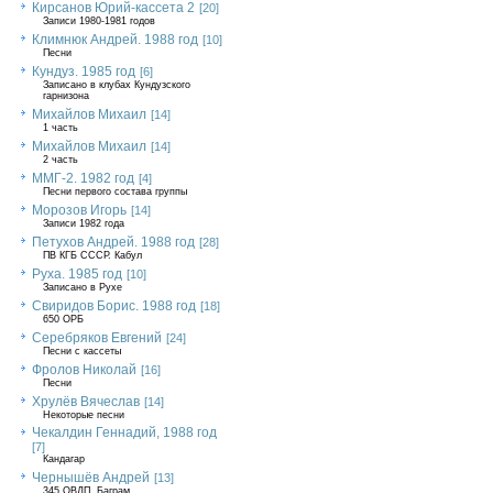
Кирсанов Юрий-кассета 2
[20]
Записи 1980-1981 годов
Климнюк Андрей. 1988 год
[10]
Песни
Кундуз. 1985 год
[6]
Записано в клубах Кундузского
гарнизона
Михайлов Михаил
[14]
1 часть
Михайлов Михаил
[14]
2 часть
ММГ-2. 1982 год
[4]
Песни первого состава группы
Морозов Игорь
[14]
Записи 1982 года
Петухов Андрей. 1988 год
[28]
ПВ КГБ СССР. Кабул
Руха. 1985 год
[10]
Записано в Рухе
Свиридов Борис. 1988 год
[18]
650 ОРБ
Серебряков Евгений
[24]
Песни с кассеты
Фролов Николай
[16]
Песни
Хрулёв Вячеслав
[14]
Некоторые песни
Чекалдин Геннадий, 1988 год
[7]
Кандагар
Чернышёв Андрей
[13]
345 ОВДП, Баграм