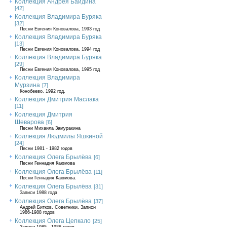
Коллекция Андрея Байдина
[42]
Коллекция Владимира Буряка
[32]
Песни Евгения Коновалова, 1993 год
Коллекция Владимира Буряка
[13]
Песни Евгения Коновалова, 1994 год
Коллекция Владимира Буряка
[29]
Песни Евгения Коновалова, 1995 год
Коллекция Владимира
Мурзина
[7]
Конобеево. 1992 год.
Коллекция Дмитрия Маслака
[11]
Коллекция Дмитрия
Шеварова
[6]
Песни Михаила Замуракина
Коллекция Людмилы Яшкиной
[24]
Песни 1981 - 1982 годов
Коллекция Олега Брылёва
[6]
Песни Геннадия Каюмова
Коллекция Олега Брылёва
[11]
Песни Геннадия Каюмова.
Коллекция Олега Брылёва
[31]
Записи 1988 года
Коллекция Олега Брылёва
[37]
Андрей Битков. Советники. Записи
1986-1988 годов
Коллекция Олега Цепкало
[25]