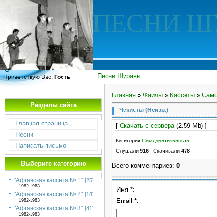
ПЕСНИ Ш
Песни Шурави
Приветствую Вас,
Гость
Главная
»
Файлы
»
Кассеты
»
Само
Разделы сайта
Чекисты (Неизв.)
Главная страница
[
Скачать с сервера
(2.59 Mb) ]
Песни
Категория
Самодеятельность
Написать письмо
Слушали
916
|
Скачивали
478
Выберите категорию
Всего комментариев
:
0
"Афганская кассета № 1"
[25]
1982-1983
Имя *:
"Афганская кассета № 2"
[18]
Email *:
1982-1983
"Афганская кассета № 3"
[41]
1982-1983