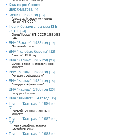
Записи 1985 - 1986 годов
Коллекция Сергея
Шарахматова
[44]
"Зенит". 1980 год
[16]
Александр Малашёнок и отряд
"Зенит" КГБ СССР
Песни бойцов спецназа КГБ
СССР
[24]
Отряд "Каскад" КГБ СССР, 1982-1983
года
ВИА "Восток". 1988 год
[19]
Последний концерт
ВИА "Голубые береты"
[12]
"Память". 1988 год
ВИА "Каскад". 1982 год
[20]
Запись с пока не определённого
концерта
ВИА "Каскад". 1983 год
[16]
"Концерт в Афганистане"
ВИА "Каскад". 1984 год
[16]
"Концерт в Афганистане"
ВИА "Каскад". 1988 год
[25]
Концерт в Баграме
ВИА "Танкист". 1982 год
[19]
Группа "Контраст". 1986 год
[9]
"Килагай - All right!". Запись с
концерта
Группа "Контраст". 1987 год
[13]
"Пули-Хумрийский гарнизон".
Студийная запись
Группа "Контраст". 1988 год