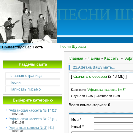
ПЕСНИ Ш
Песни Шурави
Приветствую Вас,
Гость
Главная
»
Файлы
»
Кассеты
»
"Афг
Разделы сайта
21.Афгана Вашу мать...
Главная страница
[
Скачать с сервера
(2.48 Mb) ]
Песни
Написать письмо
Категория
"Афганская кассета № 3"
Слушали
1235
|
Скачивали
1029
Выберите категорию
Всего комментариев
:
0
"Афганская кассета № 1"
[25]
1982-1983
"Афганская кассета № 2"
[18]
Имя *:
1982-1983
Email *:
"Афганская кассета № 3"
[41]
1982-1983