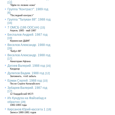
[12]
"Идём по лезвию ножа"
Группа "Контраст". 1989 год
[6]
"Последний контраст"
Группа "Талукан 88". 1988 год
[16]
7 ОМСБ (186 ООСпН)
[15]
Апрель 1985 - май 1987
Беспалов Андрей. 1987 год
[19]
Керкинская ДШМГ
Веселов Александр. 1988 год
[26]
"Кабул 88"
Веселов Александр. 1988 год
[17]
Авиаторам Афгана
Дзгоев Валерий. 1988 год
[16]
Кандагар
Дулепов Вадим. 1988 год
[12]
Запомнить, чтоб забыть
Ермак Сергей. 1988 год
[10]
Песни Серёги Килагайского
Зубарев Валерий. 1987 год
[17]
12 Гвардейский МСП
Из Кундуза на Файзабад и
обратно
[28]
1982-1983 годы
Кирсанов Юрий-кассета 1
[18]
Записи 1980-1981 годов