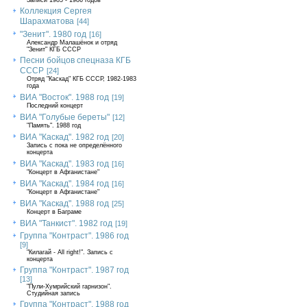
Записи 1985 - 1986 годов
Коллекция Сергея
Шарахматова
[44]
"Зенит". 1980 год
[16]
Александр Малашёнок и отряд
"Зенит" КГБ СССР
Песни бойцов спецназа КГБ
СССР
[24]
Отряд "Каскад" КГБ СССР, 1982-1983
года
ВИА "Восток". 1988 год
[19]
Последний концерт
ВИА "Голубые береты"
[12]
"Память". 1988 год
ВИА "Каскад". 1982 год
[20]
Запись с пока не определённого
концерта
ВИА "Каскад". 1983 год
[16]
"Концерт в Афганистане"
ВИА "Каскад". 1984 год
[16]
"Концерт в Афганистане"
ВИА "Каскад". 1988 год
[25]
Концерт в Баграме
ВИА "Танкист". 1982 год
[19]
Группа "Контраст". 1986 год
[9]
"Килагай - All right!". Запись с
концерта
Группа "Контраст". 1987 год
[13]
"Пули-Хумрийский гарнизон".
Студийная запись
Группа "Контраст". 1988 год