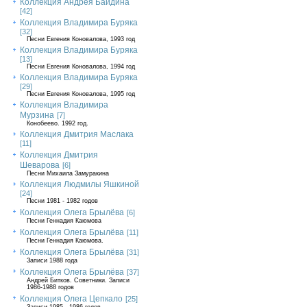
Коллекция Андрея Байдина
[42]
Коллекция Владимира Буряка
[32]
Песни Евгения Коновалова, 1993 год
Коллекция Владимира Буряка
[13]
Песни Евгения Коновалова, 1994 год
Коллекция Владимира Буряка
[29]
Песни Евгения Коновалова, 1995 год
Коллекция Владимира
Мурзина
[7]
Конобеево. 1992 год.
Коллекция Дмитрия Маслака
[11]
Коллекция Дмитрия
Шеварова
[6]
Песни Михаила Замуракина
Коллекция Людмилы Яшкиной
[24]
Песни 1981 - 1982 годов
Коллекция Олега Брылёва
[6]
Песни Геннадия Каюмова
Коллекция Олега Брылёва
[11]
Песни Геннадия Каюмова.
Коллекция Олега Брылёва
[31]
Записи 1988 года
Коллекция Олега Брылёва
[37]
Андрей Битков. Советники. Записи
1986-1988 годов
Коллекция Олега Цепкало
[25]