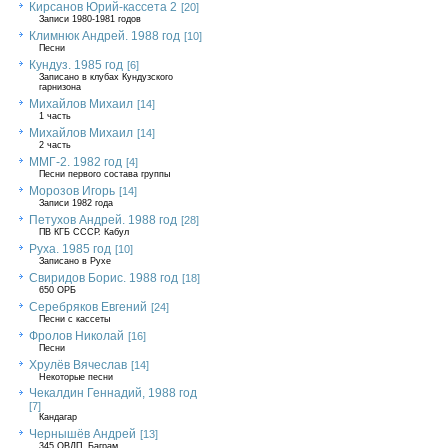
Кирсанов Юрий-кассета 2
[20]
Записи 1980-1981 годов
Климнюк Андрей. 1988 год
[10]
Песни
Кундуз. 1985 год
[6]
Записано в клубах Кундузского
гарнизона
Михайлов Михаил
[14]
1 часть
Михайлов Михаил
[14]
2 часть
ММГ-2. 1982 год
[4]
Песни первого состава группы
Морозов Игорь
[14]
Записи 1982 года
Петухов Андрей. 1988 год
[28]
ПВ КГБ СССР. Кабул
Руха. 1985 год
[10]
Записано в Рухе
Свиридов Борис. 1988 год
[18]
650 ОРБ
Серебряков Евгений
[24]
Песни с кассеты
Фролов Николай
[16]
Песни
Хрулёв Вячеслав
[14]
Некоторые песни
Чекалдин Геннадий, 1988 год
[7]
Кандагар
Чернышёв Андрей
[13]
345 ОВДП, Баграм