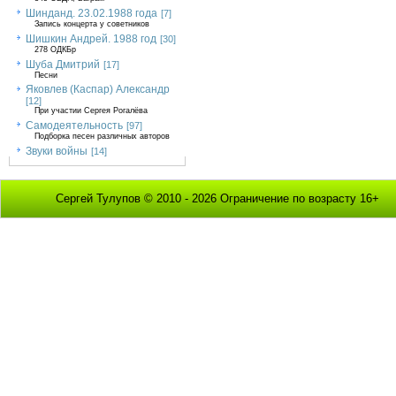
Шинданд. 23.02.1988 года
[7]
Запись концерта у советников
Шишкин Андрей. 1988 год
[30]
278 ОДКБр
Шуба Дмитрий
[17]
Песни
Яковлев (Каспар) Александр
[12]
При участии Сергея Рогалёва
Самодеятельность
[97]
Подборка песен различных авторов
Звуки войны
[14]
Сергей Тулупов © 2010 - 2026 Ограничение по возрасту 16+