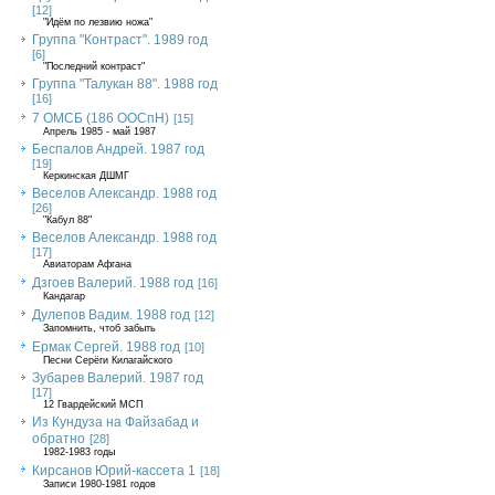
[12]
"Идём по лезвию ножа"
Группа "Контраст". 1989 год
[6]
"Последний контраст"
Группа "Талукан 88". 1988 год
[16]
7 ОМСБ (186 ООСпН)
[15]
Апрель 1985 - май 1987
Беспалов Андрей. 1987 год
[19]
Керкинская ДШМГ
Веселов Александр. 1988 год
[26]
"Кабул 88"
Веселов Александр. 1988 год
[17]
Авиаторам Афгана
Дзгоев Валерий. 1988 год
[16]
Кандагар
Дулепов Вадим. 1988 год
[12]
Запомнить, чтоб забыть
Ермак Сергей. 1988 год
[10]
Песни Серёги Килагайского
Зубарев Валерий. 1987 год
[17]
12 Гвардейский МСП
Из Кундуза на Файзабад и
обратно
[28]
1982-1983 годы
Кирсанов Юрий-кассета 1
[18]
Записи 1980-1981 годов