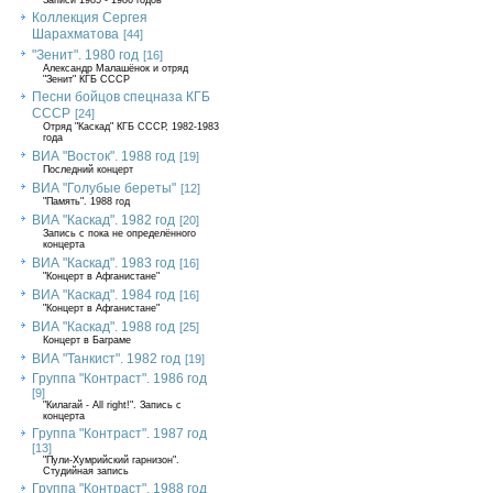
Записи 1985 - 1986 годов
Коллекция Сергея
Шарахматова
[44]
"Зенит". 1980 год
[16]
Александр Малашёнок и отряд
"Зенит" КГБ СССР
Песни бойцов спецназа КГБ
СССР
[24]
Отряд "Каскад" КГБ СССР, 1982-1983
года
ВИА "Восток". 1988 год
[19]
Последний концерт
ВИА "Голубые береты"
[12]
"Память". 1988 год
ВИА "Каскад". 1982 год
[20]
Запись с пока не определённого
концерта
ВИА "Каскад". 1983 год
[16]
"Концерт в Афганистане"
ВИА "Каскад". 1984 год
[16]
"Концерт в Афганистане"
ВИА "Каскад". 1988 год
[25]
Концерт в Баграме
ВИА "Танкист". 1982 год
[19]
Группа "Контраст". 1986 год
[9]
"Килагай - All right!". Запись с
концерта
Группа "Контраст". 1987 год
[13]
"Пули-Хумрийский гарнизон".
Студийная запись
Группа "Контраст". 1988 год