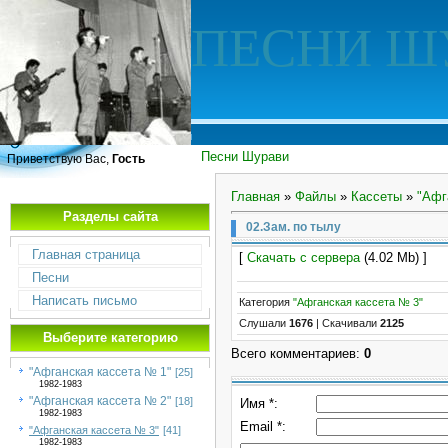
ПЕСНИ Ш
Песни Шурави
Приветствую Вас,
Гость
Главная
»
Файлы
»
Кассеты
»
"Афг
Разделы сайта
02.Зам. по тылу
Главная страница
[
Скачать с сервера
(4.02 Mb) ]
Песни
Написать письмо
Категория
"Афганская кассета № 3"
Слушали
1676
|
Скачивали
2125
Выберите категорию
Всего комментариев
:
0
"Афганская кассета № 1"
[25]
1982-1983
"Афганская кассета № 2"
[18]
Имя *:
1982-1983
Email *:
"Афганская кассета № 3"
[41]
1982-1983