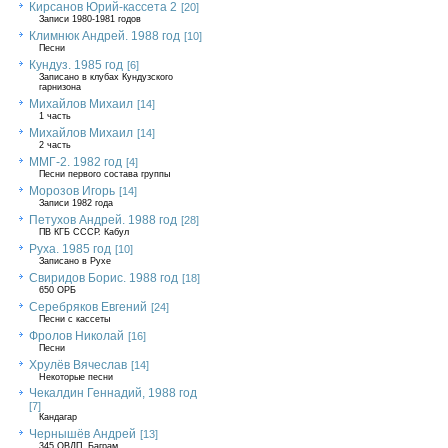
Кирсанов Юрий-кассета 2
[20]
Записи 1980-1981 годов
Климнюк Андрей. 1988 год
[10]
Песни
Кундуз. 1985 год
[6]
Записано в клубах Кундузского
гарнизона
Михайлов Михаил
[14]
1 часть
Михайлов Михаил
[14]
2 часть
ММГ-2. 1982 год
[4]
Песни первого состава группы
Морозов Игорь
[14]
Записи 1982 года
Петухов Андрей. 1988 год
[28]
ПВ КГБ СССР. Кабул
Руха. 1985 год
[10]
Записано в Рухе
Свиридов Борис. 1988 год
[18]
650 ОРБ
Серебряков Евгений
[24]
Песни с кассеты
Фролов Николай
[16]
Песни
Хрулёв Вячеслав
[14]
Некоторые песни
Чекалдин Геннадий, 1988 год
[7]
Кандагар
Чернышёв Андрей
[13]
345 ОВДП, Баграм