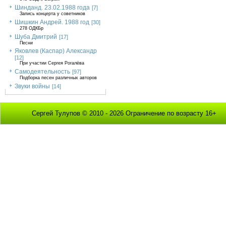
Шинданд. 23.02.1988 года
[7]
Запись концерта у советников
Шишкин Андрей. 1988 год
[30]
278 ОДКБр
Шуба Дмитрий
[17]
Песни
Яковлев (Каспар) Александр
[12]
При участии Сергея Рогалёва
Самодеятельность
[97]
Подборка песен различных авторов
Звуки войны
[14]
Сергей Тулупов © 2010 - 2026 Ограничение по возрасту 16+