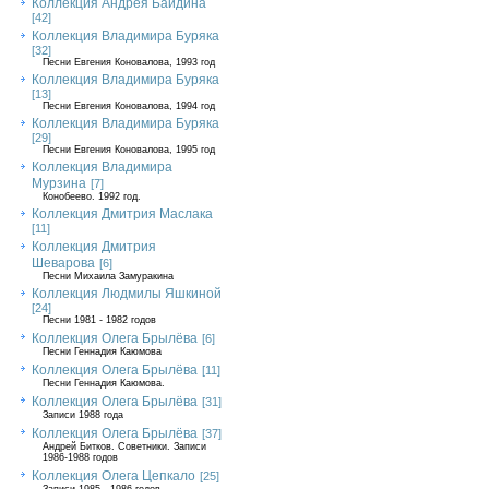
Коллекция Андрея Байдина
[42]
Коллекция Владимира Буряка
[32]
Песни Евгения Коновалова, 1993 год
Коллекция Владимира Буряка
[13]
Песни Евгения Коновалова, 1994 год
Коллекция Владимира Буряка
[29]
Песни Евгения Коновалова, 1995 год
Коллекция Владимира
Мурзина
[7]
Конобеево. 1992 год.
Коллекция Дмитрия Маслака
[11]
Коллекция Дмитрия
Шеварова
[6]
Песни Михаила Замуракина
Коллекция Людмилы Яшкиной
[24]
Песни 1981 - 1982 годов
Коллекция Олега Брылёва
[6]
Песни Геннадия Каюмова
Коллекция Олега Брылёва
[11]
Песни Геннадия Каюмова.
Коллекция Олега Брылёва
[31]
Записи 1988 года
Коллекция Олега Брылёва
[37]
Андрей Битков. Советники. Записи
1986-1988 годов
Коллекция Олега Цепкало
[25]