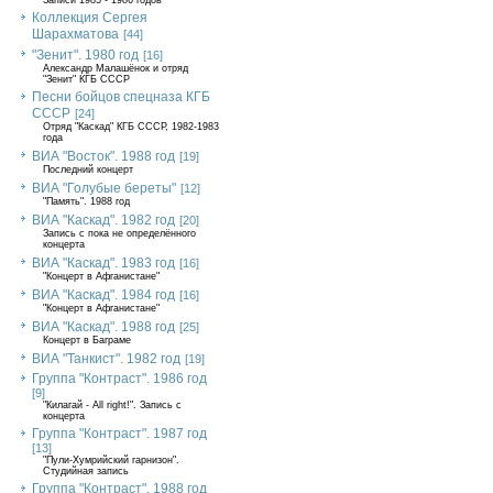
Записи 1985 - 1986 годов
Коллекция Сергея
Шарахматова
[44]
"Зенит". 1980 год
[16]
Александр Малашёнок и отряд
"Зенит" КГБ СССР
Песни бойцов спецназа КГБ
СССР
[24]
Отряд "Каскад" КГБ СССР, 1982-1983
года
ВИА "Восток". 1988 год
[19]
Последний концерт
ВИА "Голубые береты"
[12]
"Память". 1988 год
ВИА "Каскад". 1982 год
[20]
Запись с пока не определённого
концерта
ВИА "Каскад". 1983 год
[16]
"Концерт в Афганистане"
ВИА "Каскад". 1984 год
[16]
"Концерт в Афганистане"
ВИА "Каскад". 1988 год
[25]
Концерт в Баграме
ВИА "Танкист". 1982 год
[19]
Группа "Контраст". 1986 год
[9]
"Килагай - All right!". Запись с
концерта
Группа "Контраст". 1987 год
[13]
"Пули-Хумрийский гарнизон".
Студийная запись
Группа "Контраст". 1988 год