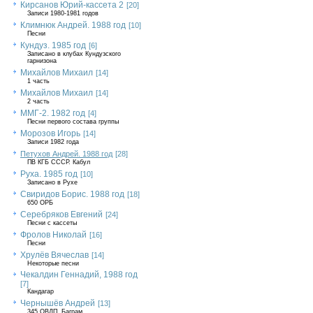
Кирсанов Юрий-кассета 2
[20]
Записи 1980-1981 годов
Климнюк Андрей. 1988 год
[10]
Песни
Кундуз. 1985 год
[6]
Записано в клубах Кундузского
гарнизона
Михайлов Михаил
[14]
1 часть
Михайлов Михаил
[14]
2 часть
ММГ-2. 1982 год
[4]
Песни первого состава группы
Морозов Игорь
[14]
Записи 1982 года
Петухов Андрей. 1988 год
[28]
ПВ КГБ СССР. Кабул
Руха. 1985 год
[10]
Записано в Рухе
Свиридов Борис. 1988 год
[18]
650 ОРБ
Серебряков Евгений
[24]
Песни с кассеты
Фролов Николай
[16]
Песни
Хрулёв Вячеслав
[14]
Некоторые песни
Чекалдин Геннадий, 1988 год
[7]
Кандагар
Чернышёв Андрей
[13]
345 ОВДП, Баграм