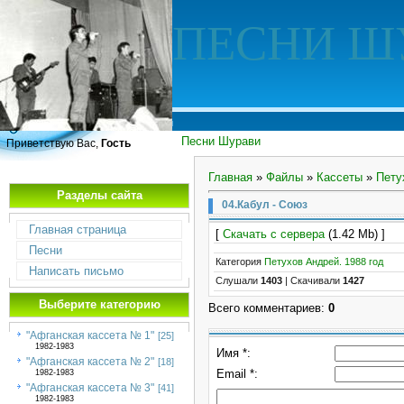
ПЕСНИ Ш
Песни Шурави
Приветствую Вас,
Гость
Главная
»
Файлы
»
Кассеты
»
Пету
Разделы сайта
04.Кабул - Союз
Главная страница
[
Скачать с сервера
(1.42 Mb) ]
Песни
Категория
Петухов Андрей. 1988 год
Написать письмо
Слушали
1403
|
Скачивали
1427
Выберите категорию
Всего комментариев
:
0
"Афганская кассета № 1"
[25]
1982-1983
Имя *:
"Афганская кассета № 2"
[18]
Email *:
1982-1983
"Афганская кассета № 3"
[41]
1982-1983