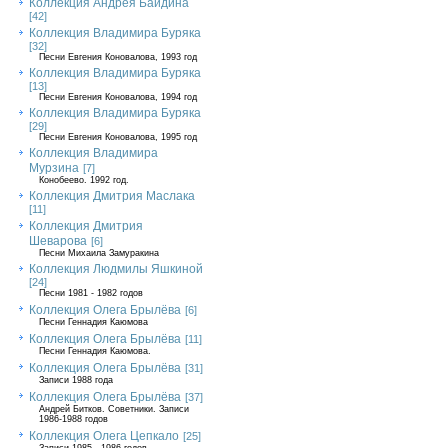
Коллекция Андрея Байдина
[42]
Коллекция Владимира Буряка
[32]
Песни Евгения Коновалова, 1993 год
Коллекция Владимира Буряка
[13]
Песни Евгения Коновалова, 1994 год
Коллекция Владимира Буряка
[29]
Песни Евгения Коновалова, 1995 год
Коллекция Владимира
Мурзина
[7]
Конобеево. 1992 год.
Коллекция Дмитрия Маслака
[11]
Коллекция Дмитрия
Шеварова
[6]
Песни Михаила Замуракина
Коллекция Людмилы Яшкиной
[24]
Песни 1981 - 1982 годов
Коллекция Олега Брылёва
[6]
Песни Геннадия Каюмова
Коллекция Олега Брылёва
[11]
Песни Геннадия Каюмова.
Коллекция Олега Брылёва
[31]
Записи 1988 года
Коллекция Олега Брылёва
[37]
Андрей Битков. Советники. Записи
1986-1988 годов
Коллекция Олега Цепкало
[25]