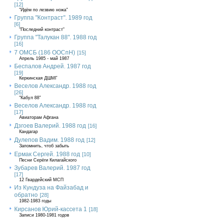
[12]
"Идём по лезвию ножа"
Группа "Контраст". 1989 год
[6]
"Последний контраст"
Группа "Талукан 88". 1988 год
[16]
7 ОМСБ (186 ООСпН)
[15]
Апрель 1985 - май 1987
Беспалов Андрей. 1987 год
[19]
Керкинская ДШМГ
Веселов Александр. 1988 год
[26]
"Кабул 88"
Веселов Александр. 1988 год
[17]
Авиаторам Афгана
Дзгоев Валерий. 1988 год
[16]
Кандагар
Дулепов Вадим. 1988 год
[12]
Запомнить, чтоб забыть
Ермак Сергей. 1988 год
[10]
Песни Серёги Килагайского
Зубарев Валерий. 1987 год
[17]
12 Гвардейский МСП
Из Кундуза на Файзабад и
обратно
[28]
1982-1983 годы
Кирсанов Юрий-кассета 1
[18]
Записи 1980-1981 годов