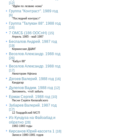
[12]
"Идём по лезвию ножа"
Группа "Контраст". 1989 год
[6]
"Последний контраст"
Группа "Талукан 88". 1988 год
[16]
7 ОМСБ (186 ООСпН)
[15]
Апрель 1985 - май 1987
Беспалов Андрей. 1987 год
[19]
Керкинская ДШМГ
Веселов Александр. 1988 год
[26]
"Кабул 88"
Веселов Александр. 1988 год
[17]
Авиаторам Афгана
Дзгоев Валерий. 1988 год
[16]
Кандагар
Дулепов Вадим. 1988 год
[12]
Запомнить, чтоб забыть
Ермак Сергей. 1988 год
[10]
Песни Серёги Килагайского
Зубарев Валерий. 1987 год
[17]
12 Гвардейский МСП
Из Кундуза на Файзабад и
обратно
[28]
1982-1983 годы
Кирсанов Юрий-кассета 1
[18]
Записи 1980-1981 годов