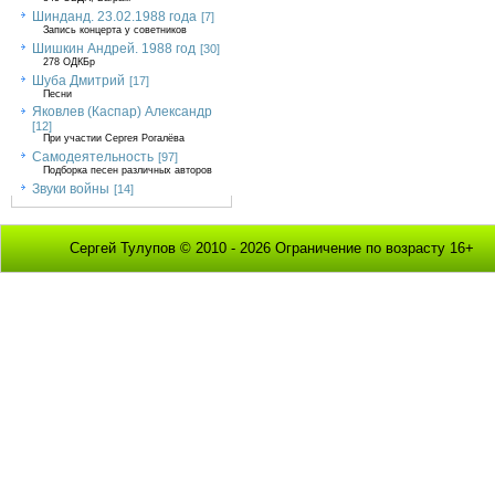
Шинданд. 23.02.1988 года
[7]
Запись концерта у советников
Шишкин Андрей. 1988 год
[30]
278 ОДКБр
Шуба Дмитрий
[17]
Песни
Яковлев (Каспар) Александр
[12]
При участии Сергея Рогалёва
Самодеятельность
[97]
Подборка песен различных авторов
Звуки войны
[14]
Сергей Тулупов © 2010 - 2026 Ограничение по возрасту 16+