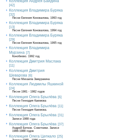
Коллекция Андрея Байдина
[42]
Коллекция Владимира Буряка
[32]
Песни Евгения Коновалова, 1993 год
Коллекция Владимира Буряка
[13]
Песни Евгения Коновалова, 1994 год
Коллекция Владимира Буряка
[29]
Песни Евгения Коновалова, 1995 год
Коллекция Владимира
Мурзина
[7]
Конобеево. 1992 год.
Коллекция Дмитрия Маслака
[11]
Коллекция Дмитрия
Шеварова
[6]
Песни Михаила Замуракина
Коллекция Людмилы Яшкиной
[24]
Песни 1981 - 1982 годов
Коллекция Олега Брылёва
[6]
Песни Геннадия Каюмова
Коллекция Олега Брылёва
[11]
Песни Геннадия Каюмова.
Коллекция Олега Брылёва
[31]
Записи 1988 года
Коллекция Олега Брылёва
[37]
Андрей Битков. Советники. Записи
1986-1988 годов
Коллекция Олега Цепкало
[25]