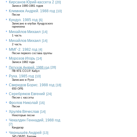
Кирсанов Юрий-кассета 2
[20]
Записи 1980-1981 годов
Климнюк Андрей. 1988 год
[10]
Песни
Кундуз. 1985 год
[6]
Записано в клубах Кундузского
гарнизона
Михайлов Михаил
[14]
1 часть
Михайлов Михаил
[14]
2 часть
ММГ-2. 1982 год
[4]
Песни первого состава группы
Морозов Игорь
[14]
Записи 1982 года
Петухов Андрей. 1988 год
[28]
ПВ КГБ СССР. Кабул
Руха. 1985 год
[10]
Записано в Рухе
Свиридов Борис. 1988 год
[18]
650 ОРБ
Серебряков Евгений
[24]
Песни с кассеты
Фролов Николай
[16]
Песни
Хрулёв Вячеслав
[14]
Некоторые песни
Чекалдин Геннадий, 1988 год
[7]
Кандагар
Чернышёв Андрей
[13]
345 ОВДП, Баграм