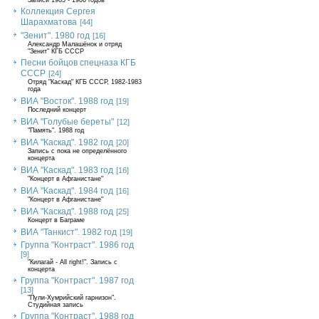
Записи 1985 - 1986 годов
Коллекция Сергея
Шарахматова
[44]
"Зенит". 1980 год
[16]
Александр Малашёнок и отряд
"Зенит" КГБ СССР
Песни бойцов спецназа КГБ
СССР
[24]
Отряд "Каскад" КГБ СССР, 1982-1983
года
ВИА "Восток". 1988 год
[19]
Последний концерт
ВИА "Голубые береты"
[12]
"Память". 1988 год
ВИА "Каскад". 1982 год
[20]
Запись с пока не определённого
концерта
ВИА "Каскад". 1983 год
[16]
"Концерт в Афганистане"
ВИА "Каскад". 1984 год
[16]
"Концерт в Афганистане"
ВИА "Каскад". 1988 год
[25]
Концерт в Баграме
ВИА "Танкист". 1982 год
[19]
Группа "Контраст". 1986 год
[9]
"Килагай - All right!". Запись с
концерта
Группа "Контраст". 1987 год
[13]
"Пули-Хумрийский гарнизон".
Студийная запись
Группа "Контраст". 1988 год