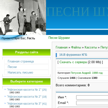
ПЕСНИ Ш
Песни Шурави
Приветствую Вас,
Гость
Главная
»
Файлы
»
Кассеты
»
Пету
Разделы сайта
16.В фуражках КГБ
Главная страница
[
Скачать с сервера
(2.00 Mb) ]
Песни
Написать письмо
Категория
Петухов Андрей. 1988 год
Слушали
1466
|
Скачивали
1380
Выберите категорию
Всего комментариев
:
0
"Афганская кассета № 1"
[25]
1982-1983
"Афганская кассета № 2"
[18]
Имя *:
1982-1983
Email *:
"Афганская кассета № 3"
[41]
1982-1983