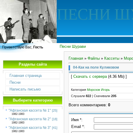
ПЕСНИ Ш
Песни Шурави
Приветствую Вас,
Гость
Главная
»
Файлы
»
Кассеты
»
Моро
Разделы сайта
04-Как на поле Куликовом
Главная страница
[
Скачать с сервера
(4.36 Mb) ]
Песни
Написать письмо
Категория
Морозов Игорь
Слушали
822
|
Скачивали
205
Выберите категорию
Всего комментариев
:
0
"Афганская кассета № 1"
[25]
1982-1983
"Афганская кассета № 2"
[18]
Имя *:
1982-1983
Email *:
"Афганская кассета № 3"
[41]
1982-1983