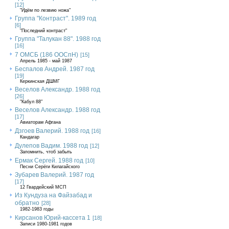
[12]
"Идём по лезвию ножа"
Группа "Контраст". 1989 год
[6]
"Последний контраст"
Группа "Талукан 88". 1988 год
[16]
7 ОМСБ (186 ООСпН)
[15]
Апрель 1985 - май 1987
Беспалов Андрей. 1987 год
[19]
Керкинская ДШМГ
Веселов Александр. 1988 год
[26]
"Кабул 88"
Веселов Александр. 1988 год
[17]
Авиаторам Афгана
Дзгоев Валерий. 1988 год
[16]
Кандагар
Дулепов Вадим. 1988 год
[12]
Запомнить, чтоб забыть
Ермак Сергей. 1988 год
[10]
Песни Серёги Килагайского
Зубарев Валерий. 1987 год
[17]
12 Гвардейский МСП
Из Кундуза на Файзабад и
обратно
[28]
1982-1983 годы
Кирсанов Юрий-кассета 1
[18]
Записи 1980-1981 годов