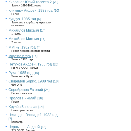
Кирсанов Юрий-кассета 2
[20]
Записи 1980-1981 годов
Климнюк Андрей. 1988 год
[10]
Песни
Кундуз. 1985 год
[6]
Записано в клубах Кундузского
гарнизона
Михайлов Михаил
[14]
1 часть
Михайлов Михаил
[14]
2 часть
ММГ-2. 1982 год
[4]
Песни первого состава группы
Морозов Игорь
[14]
Записи 1982 года
Петухов Андрей. 1988 год
[28]
ПВ КГБ СССР. Кабул
Руха. 1985 год
[10]
Записано в Рухе
Свиридов Борис. 1988 год
[18]
650 ОРБ
Серебряков Евгений
[24]
Песни с кассеты
Фролов Николай
[16]
Песни
Хрулёв Вячеслав
[14]
Некоторые песни
Чекалдин Геннадий, 1988 год
[7]
Кандагар
Чернышёв Андрей
[13]
345 ОВДП, Баграм