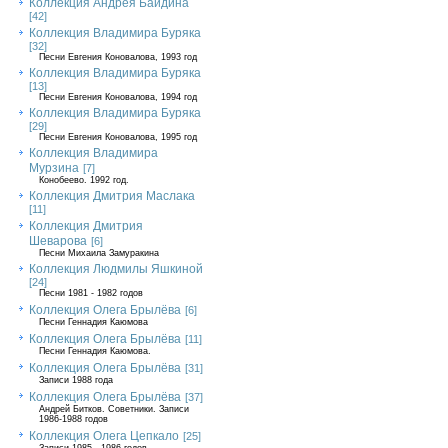
Коллекция Андрея Байдина
[42]
Коллекция Владимира Буряка
[32]
Песни Евгения Коновалова, 1993 год
Коллекция Владимира Буряка
[13]
Песни Евгения Коновалова, 1994 год
Коллекция Владимира Буряка
[29]
Песни Евгения Коновалова, 1995 год
Коллекция Владимира
Мурзина
[7]
Конобеево. 1992 год.
Коллекция Дмитрия Маслака
[11]
Коллекция Дмитрия
Шеварова
[6]
Песни Михаила Замуракина
Коллекция Людмилы Яшкиной
[24]
Песни 1981 - 1982 годов
Коллекция Олега Брылёва
[6]
Песни Геннадия Каюмова
Коллекция Олега Брылёва
[11]
Песни Геннадия Каюмова.
Коллекция Олега Брылёва
[31]
Записи 1988 года
Коллекция Олега Брылёва
[37]
Андрей Битков. Советники. Записи
1986-1988 годов
Коллекция Олега Цепкало
[25]