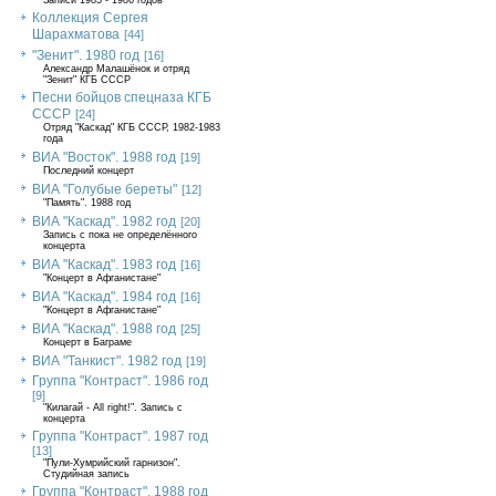
Записи 1985 - 1986 годов
Коллекция Сергея
Шарахматова
[44]
"Зенит". 1980 год
[16]
Александр Малашёнок и отряд
"Зенит" КГБ СССР
Песни бойцов спецназа КГБ
СССР
[24]
Отряд "Каскад" КГБ СССР, 1982-1983
года
ВИА "Восток". 1988 год
[19]
Последний концерт
ВИА "Голубые береты"
[12]
"Память". 1988 год
ВИА "Каскад". 1982 год
[20]
Запись с пока не определённого
концерта
ВИА "Каскад". 1983 год
[16]
"Концерт в Афганистане"
ВИА "Каскад". 1984 год
[16]
"Концерт в Афганистане"
ВИА "Каскад". 1988 год
[25]
Концерт в Баграме
ВИА "Танкист". 1982 год
[19]
Группа "Контраст". 1986 год
[9]
"Килагай - All right!". Запись с
концерта
Группа "Контраст". 1987 год
[13]
"Пули-Хумрийский гарнизон".
Студийная запись
Группа "Контраст". 1988 год