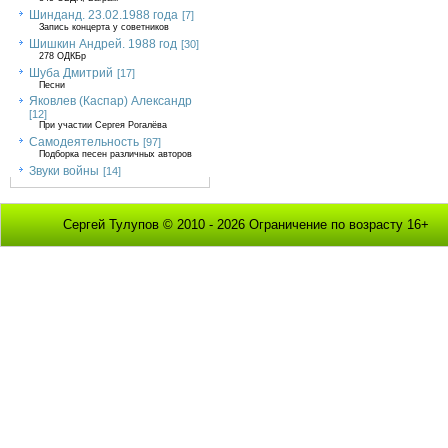
Шинданд. 23.02.1988 года
[7]
Запись концерта у советников
Шишкин Андрей. 1988 год
[30]
278 ОДКБр
Шуба Дмитрий
[17]
Песни
Яковлев (Каспар) Александр
[12]
При участии Сергея Рогалёва
Самодеятельность
[97]
Подборка песен различных авторов
Звуки войны
[14]
Сергей Тулупов © 2010 - 2026 Ограничение по возрасту 16+