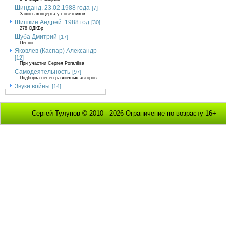
Шинданд. 23.02.1988 года
[7]
Запись концерта у советников
Шишкин Андрей. 1988 год
[30]
278 ОДКБр
Шуба Дмитрий
[17]
Песни
Яковлев (Каспар) Александр
[12]
При участии Сергея Рогалёва
Самодеятельность
[97]
Подборка песен различных авторов
Звуки войны
[14]
Сергей Тулупов © 2010 - 2026 Ограничение по возрасту 16+