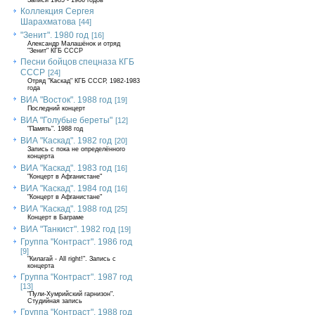
Записи 1985 - 1986 годов
Коллекция Сергея
Шарахматова
[44]
"Зенит". 1980 год
[16]
Александр Малашёнок и отряд
"Зенит" КГБ СССР
Песни бойцов спецназа КГБ
СССР
[24]
Отряд "Каскад" КГБ СССР, 1982-1983
года
ВИА "Восток". 1988 год
[19]
Последний концерт
ВИА "Голубые береты"
[12]
"Память". 1988 год
ВИА "Каскад". 1982 год
[20]
Запись с пока не определённого
концерта
ВИА "Каскад". 1983 год
[16]
"Концерт в Афганистане"
ВИА "Каскад". 1984 год
[16]
"Концерт в Афганистане"
ВИА "Каскад". 1988 год
[25]
Концерт в Баграме
ВИА "Танкист". 1982 год
[19]
Группа "Контраст". 1986 год
[9]
"Килагай - All right!". Запись с
концерта
Группа "Контраст". 1987 год
[13]
"Пули-Хумрийский гарнизон".
Студийная запись
Группа "Контраст". 1988 год