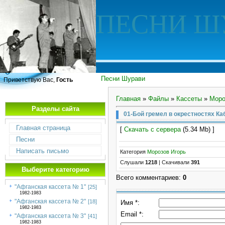
ПЕСНИ Ш
Песни Шурави
Приветствую Вас,
Гость
Главная
»
Файлы
»
Кассеты
»
Моро
Разделы сайта
01-Бой гремел в окрестностях Ка
Главная страница
[
Скачать с сервера
(5.34 Mb) ]
Песни
Написать письмо
Категория
Морозов Игорь
Слушали
1218
|
Скачивали
391
Выберите категорию
Всего комментариев
:
0
"Афганская кассета № 1"
[25]
1982-1983
"Афганская кассета № 2"
[18]
Имя *:
1982-1983
Email *:
"Афганская кассета № 3"
[41]
1982-1983