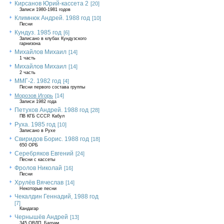
Кирсанов Юрий-кассета 2
[20]
Записи 1980-1981 годов
Климнюк Андрей. 1988 год
[10]
Песни
Кундуз. 1985 год
[6]
Записано в клубах Кундузского
гарнизона
Михайлов Михаил
[14]
1 часть
Михайлов Михаил
[14]
2 часть
ММГ-2. 1982 год
[4]
Песни первого состава группы
Морозов Игорь
[14]
Записи 1982 года
Петухов Андрей. 1988 год
[28]
ПВ КГБ СССР. Кабул
Руха. 1985 год
[10]
Записано в Рухе
Свиридов Борис. 1988 год
[18]
650 ОРБ
Серебряков Евгений
[24]
Песни с кассеты
Фролов Николай
[16]
Песни
Хрулёв Вячеслав
[14]
Некоторые песни
Чекалдин Геннадий, 1988 год
[7]
Кандагар
Чернышёв Андрей
[13]
345 ОВДП, Баграм