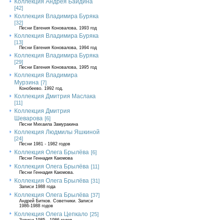
Коллекция Андрея Байдина
[42]
Коллекция Владимира Буряка
[32]
Песни Евгения Коновалова, 1993 год
Коллекция Владимира Буряка
[13]
Песни Евгения Коновалова, 1994 год
Коллекция Владимира Буряка
[29]
Песни Евгения Коновалова, 1995 год
Коллекция Владимира
Мурзина
[7]
Конобеево. 1992 год.
Коллекция Дмитрия Маслака
[11]
Коллекция Дмитрия
Шеварова
[6]
Песни Михаила Замуракина
Коллекция Людмилы Яшкиной
[24]
Песни 1981 - 1982 годов
Коллекция Олега Брылёва
[6]
Песни Геннадия Каюмова
Коллекция Олега Брылёва
[11]
Песни Геннадия Каюмова.
Коллекция Олега Брылёва
[31]
Записи 1988 года
Коллекция Олега Брылёва
[37]
Андрей Битков. Советники. Записи
1986-1988 годов
Коллекция Олега Цепкало
[25]