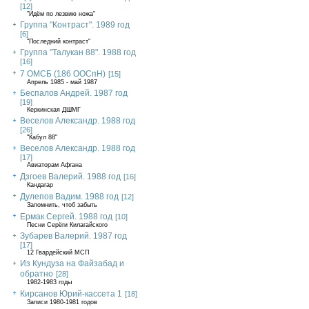
[12]
"Идём по лезвию ножа"
Группа "Контраст". 1989 год
[6]
"Последний контраст"
Группа "Талукан 88". 1988 год
[16]
7 ОМСБ (186 ООСпН)
[15]
Апрель 1985 - май 1987
Беспалов Андрей. 1987 год
[19]
Керкинская ДШМГ
Веселов Александр. 1988 год
[26]
"Кабул 88"
Веселов Александр. 1988 год
[17]
Авиаторам Афгана
Дзгоев Валерий. 1988 год
[16]
Кандагар
Дулепов Вадим. 1988 год
[12]
Запомнить, чтоб забыть
Ермак Сергей. 1988 год
[10]
Песни Серёги Килагайского
Зубарев Валерий. 1987 год
[17]
12 Гвардейский МСП
Из Кундуза на Файзабад и
обратно
[28]
1982-1983 годы
Кирсанов Юрий-кассета 1
[18]
Записи 1980-1981 годов