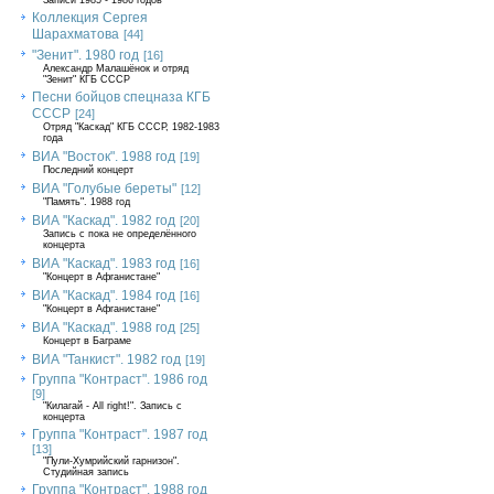
Записи 1985 - 1986 годов
Коллекция Сергея
Шарахматова
[44]
"Зенит". 1980 год
[16]
Александр Малашёнок и отряд
"Зенит" КГБ СССР
Песни бойцов спецназа КГБ
СССР
[24]
Отряд "Каскад" КГБ СССР, 1982-1983
года
ВИА "Восток". 1988 год
[19]
Последний концерт
ВИА "Голубые береты"
[12]
"Память". 1988 год
ВИА "Каскад". 1982 год
[20]
Запись с пока не определённого
концерта
ВИА "Каскад". 1983 год
[16]
"Концерт в Афганистане"
ВИА "Каскад". 1984 год
[16]
"Концерт в Афганистане"
ВИА "Каскад". 1988 год
[25]
Концерт в Баграме
ВИА "Танкист". 1982 год
[19]
Группа "Контраст". 1986 год
[9]
"Килагай - All right!". Запись с
концерта
Группа "Контраст". 1987 год
[13]
"Пули-Хумрийский гарнизон".
Студийная запись
Группа "Контраст". 1988 год