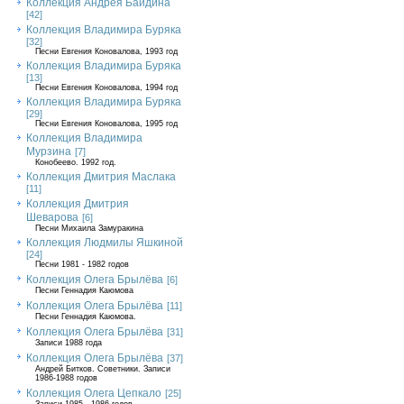
Коллекция Андрея Байдина
[42]
Коллекция Владимира Буряка
[32]
Песни Евгения Коновалова, 1993 год
Коллекция Владимира Буряка
[13]
Песни Евгения Коновалова, 1994 год
Коллекция Владимира Буряка
[29]
Песни Евгения Коновалова, 1995 год
Коллекция Владимира
Мурзина
[7]
Конобеево. 1992 год.
Коллекция Дмитрия Маслака
[11]
Коллекция Дмитрия
Шеварова
[6]
Песни Михаила Замуракина
Коллекция Людмилы Яшкиной
[24]
Песни 1981 - 1982 годов
Коллекция Олега Брылёва
[6]
Песни Геннадия Каюмова
Коллекция Олега Брылёва
[11]
Песни Геннадия Каюмова.
Коллекция Олега Брылёва
[31]
Записи 1988 года
Коллекция Олега Брылёва
[37]
Андрей Битков. Советники. Записи
1986-1988 годов
Коллекция Олега Цепкало
[25]