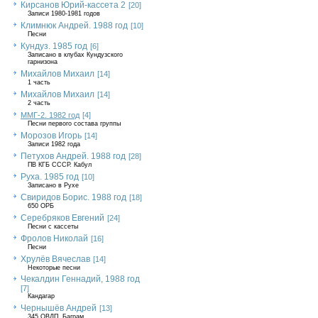
Кирсанов Юрий-кассета 2
[20]
Записи 1980-1981 годов
Климнюк Андрей. 1988 год
[10]
Песни
Кундуз. 1985 год
[6]
Записано в клубах Кундузского
гарнизона
Михайлов Михаил
[14]
1 часть
Михайлов Михаил
[14]
2 часть
ММГ-2. 1982 год
[4]
Песни первого состава группы
Морозов Игорь
[14]
Записи 1982 года
Петухов Андрей. 1988 год
[28]
ПВ КГБ СССР. Кабул
Руха. 1985 год
[10]
Записано в Рухе
Свиридов Борис. 1988 год
[18]
650 ОРБ
Серебряков Евгений
[24]
Песни с кассеты
Фролов Николай
[16]
Песни
Хрулёв Вячеслав
[14]
Некоторые песни
Чекалдин Геннадий, 1988 год
[7]
Кандагар
Чернышёв Андрей
[13]
345 ОВДП, Баграм