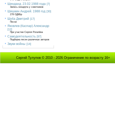
Шинданд. 23.02.1988 года
[7]
Запись концерта у советников
Шишкин Андрей. 1988 год
[30]
278 ОДКБр
Шуба Дмитрий
[17]
Песни
Яковлев (Каспар) Александр
[12]
При участии Сергея Рогалёва
Самодеятельность
[97]
Подборка песен различных авторов
Звуки войны
[14]
Сергей Тулупов © 2010 - 2026 Ограничение по возрасту 16+