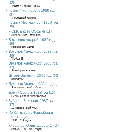
[12]
"Идём по лезвию ножа"
Группа "Контраст". 1989 год
[6]
"Последний контраст"
Группа "Талукан 88". 1988 год
[16]
7 ОМСБ (186 ООСпН)
[15]
Апрель 1985 - май 1987
Беспалов Андрей. 1987 год
[19]
Керкинская ДШМГ
Веселов Александр. 1988 год
[26]
"Кабул 88"
Веселов Александр. 1988 год
[17]
Авиаторам Афгана
Дзгоев Валерий. 1988 год
[16]
Кандагар
Дулепов Вадим. 1988 год
[12]
Запомнить, чтоб забыть
Ермак Сергей. 1988 год
[10]
Песни Серёги Килагайского
Зубарев Валерий. 1987 год
[17]
12 Гвардейский МСП
Из Кундуза на Файзабад и
обратно
[28]
1982-1983 годы
Кирсанов Юрий-кассета 1
[18]
Записи 1980-1981 годов