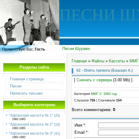
ПЕСНИ Ш
Песни Шурави
Приветствую Вас,
Гость
Главная
»
Файлы
»
Кассеты
»
ММГ-
Разделы сайта
02 - Опять тревога (Башаро А.)
Главная страница
[
Скачать с сервера
(3.00 Mb) ]
Песни
Написать письмо
Категория
ММГ-2. 1982 год
Слушали
756
|
Скачивали
154
Выберите категорию
Всего комментариев
:
0
"Афганская кассета № 1"
[25]
1982-1983
"Афганская кассета № 2"
[18]
Имя *:
1982-1983
Email *:
"Афганская кассета № 3"
[41]
1982-1983