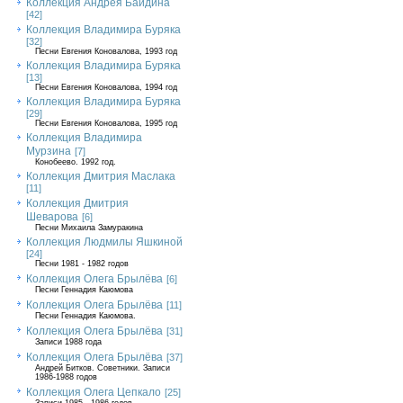
Коллекция Андрея Байдина
[42]
Коллекция Владимира Буряка
[32]
Песни Евгения Коновалова, 1993 год
Коллекция Владимира Буряка
[13]
Песни Евгения Коновалова, 1994 год
Коллекция Владимира Буряка
[29]
Песни Евгения Коновалова, 1995 год
Коллекция Владимира
Мурзина
[7]
Конобеево. 1992 год.
Коллекция Дмитрия Маслака
[11]
Коллекция Дмитрия
Шеварова
[6]
Песни Михаила Замуракина
Коллекция Людмилы Яшкиной
[24]
Песни 1981 - 1982 годов
Коллекция Олега Брылёва
[6]
Песни Геннадия Каюмова
Коллекция Олега Брылёва
[11]
Песни Геннадия Каюмова.
Коллекция Олега Брылёва
[31]
Записи 1988 года
Коллекция Олега Брылёва
[37]
Андрей Битков. Советники. Записи
1986-1988 годов
Коллекция Олега Цепкало
[25]