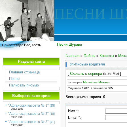
ПЕСНИ Ш
Песни Шурави
Приветствую Вас,
Гость
Главная
»
Файлы
»
Кассеты
»
Миха
Разделы сайта
04-Письмо водителя
Главная страница
[
Скачать с сервера
(5.26 Mb) ]
Песни
Категория
Михайлов Михаил
Написать письмо
Слушали
1287
|
Скачивали
885
Выберите категорию
Всего комментариев
:
0
"Афганская кассета № 1"
[25]
1982-1983
Имя *:
"Афганская кассета № 2"
[18]
Email *:
1982-1983
"Афганская кассета № 3"
[41]
1982-1983