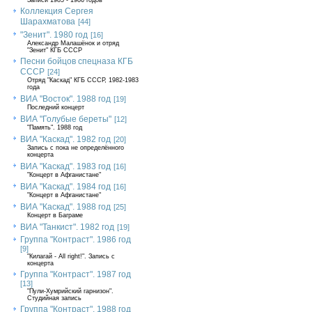
Записи 1985 - 1986 годов
Коллекция Сергея
Шарахматова
[44]
"Зенит". 1980 год
[16]
Александр Малашёнок и отряд
"Зенит" КГБ СССР
Песни бойцов спецназа КГБ
СССР
[24]
Отряд "Каскад" КГБ СССР, 1982-1983
года
ВИА "Восток". 1988 год
[19]
Последний концерт
ВИА "Голубые береты"
[12]
"Память". 1988 год
ВИА "Каскад". 1982 год
[20]
Запись с пока не определённого
концерта
ВИА "Каскад". 1983 год
[16]
"Концерт в Афганистане"
ВИА "Каскад". 1984 год
[16]
"Концерт в Афганистане"
ВИА "Каскад". 1988 год
[25]
Концерт в Баграме
ВИА "Танкист". 1982 год
[19]
Группа "Контраст". 1986 год
[9]
"Килагай - All right!". Запись с
концерта
Группа "Контраст". 1987 год
[13]
"Пули-Хумрийский гарнизон".
Студийная запись
Группа "Контраст". 1988 год