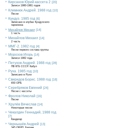
Кирсанов Юрий-кассета 2
[20]
Записи 1980-1981 годов
Климнюк Андрей. 1988 год
[10]
Песни
Кундуз. 1985 год
[6]
Записано в клубах Кундузского
гарнизона
Михайлов Михаил
[14]
1 часть
Михайлов Михаил
[14]
2 часть
ММГ-2. 1982 год
[4]
Песни первого состава группы
Морозов Игорь
[14]
Записи 1982 года
Петухов Андрей. 1988 год
[28]
ПВ КГБ СССР. Кабул
Руха. 1985 год
[10]
Записано в Рухе
Свиридов Борис. 1988 год
[18]
650 ОРБ
Серебряков Евгений
[24]
Песни с кассеты
Фролов Николай
[16]
Песни
Хрулёв Вячеслав
[14]
Некоторые песни
Чекалдин Геннадий, 1988 год
[7]
Кандагар
Чернышёв Андрей
[13]
345 ОВДП, Баграм