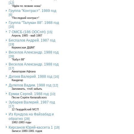
[12]
"Идём по лезвию ножа"
Группа "Контраст". 1989 год
[6]
"Последний контраст"
Группа "Талукан 88". 1988 год
[16]
7 ОМСБ (186 ООСпН)
[15]
Апрель 1985 - май 1987
Беспалов Андрей. 1987 год
[19]
Керкинская ДШМГ
Веселов Александр. 1988 год
[26]
"Кабул 88"
Веселов Александр. 1988 год
[17]
Авиаторам Афгана
Дзгоев Валерий. 1988 год
[16]
Кандагар
Дулепов Вадим. 1988 год
[12]
Запомнить, чтоб забыть
Ермак Сергей. 1988 год
[10]
Песни Серёги Килагайского
Зубарев Валерий. 1987 год
[17]
12 Гвардейский МСП
Из Кундуза на Файзабад и
обратно
[28]
1982-1983 годы
Кирсанов Юрий-кассета 1
[18]
Записи 1980-1981 годов