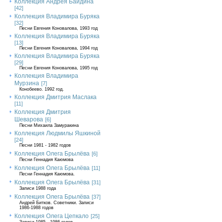
Коллекция Андрея Байдина
[42]
Коллекция Владимира Буряка
[32]
Песни Евгения Коновалова, 1993 год
Коллекция Владимира Буряка
[13]
Песни Евгения Коновалова, 1994 год
Коллекция Владимира Буряка
[29]
Песни Евгения Коновалова, 1995 год
Коллекция Владимира
Мурзина
[7]
Конобеево. 1992 год.
Коллекция Дмитрия Маслака
[11]
Коллекция Дмитрия
Шеварова
[6]
Песни Михаила Замуракина
Коллекция Людмилы Яшкиной
[24]
Песни 1981 - 1982 годов
Коллекция Олега Брылёва
[6]
Песни Геннадия Каюмова
Коллекция Олега Брылёва
[11]
Песни Геннадия Каюмова.
Коллекция Олега Брылёва
[31]
Записи 1988 года
Коллекция Олега Брылёва
[37]
Андрей Битков. Советники. Записи
1986-1988 годов
Коллекция Олега Цепкало
[25]