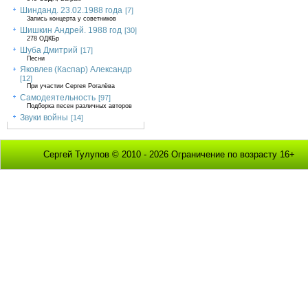
Шинданд. 23.02.1988 года
[7]
Запись концерта у советников
Шишкин Андрей. 1988 год
[30]
278 ОДКБр
Шуба Дмитрий
[17]
Песни
Яковлев (Каспар) Александр
[12]
При участии Сергея Рогалёва
Самодеятельность
[97]
Подборка песен различных авторов
Звуки войны
[14]
Сергей Тулупов © 2010 - 2026 Ограничение по возрасту 16+