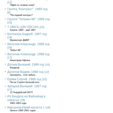
[12]
"Идём по лезвию ножа"
Группа "Контраст". 1989 год
[6]
"Последний контраст"
Группа "Талукан 88". 1988 год
[16]
7 ОМСБ (186 ООСпН)
[15]
Апрель 1985 - май 1987
Беспалов Андрей. 1987 год
[19]
Керкинская ДШМГ
Веселов Александр. 1988 год
[26]
"Кабул 88"
Веселов Александр. 1988 год
[17]
Авиаторам Афгана
Дзгоев Валерий. 1988 год
[16]
Кандагар
Дулепов Вадим. 1988 год
[12]
Запомнить, чтоб забыть
Ермак Сергей. 1988 год
[10]
Песни Серёги Килагайского
Зубарев Валерий. 1987 год
[17]
12 Гвардейский МСП
Из Кундуза на Файзабад и
обратно
[28]
1982-1983 годы
Кирсанов Юрий-кассета 1
[18]
Записи 1980-1981 годов