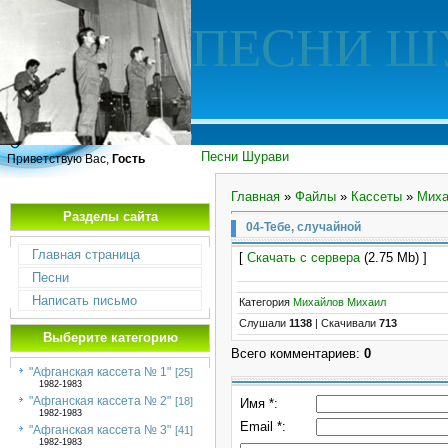
ПЕСНИ Ш
Песни Шурави
Приветствую Вас,
Гость
Главная
»
Файлы
»
Кассеты
»
Миха
Разделы сайта
04-Тебе, случайной
Главная страница
[
Скачать с сервера
(2.75 Mb) ]
Песни
Написать письмо
Категория
Михайлов Михаил
Слушали
1138
|
Скачивали
713
Выберите категорию
Всего комментариев
:
0
"Афганская кассета № 1"
[25]
1982-1983
"Афганская кассета № 2"
[18]
Имя *:
1982-1983
Email *:
"Афганская кассета № 3"
[41]
1982-1983