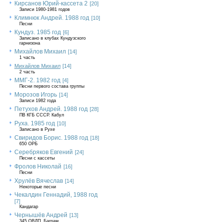
Кирсанов Юрий-кассета 2
[20]
Записи 1980-1981 годов
Климнюк Андрей. 1988 год
[10]
Песни
Кундуз. 1985 год
[6]
Записано в клубах Кундузского
гарнизона
Михайлов Михаил
[14]
1 часть
Михайлов Михаил
[14]
2 часть
ММГ-2. 1982 год
[4]
Песни первого состава группы
Морозов Игорь
[14]
Записи 1982 года
Петухов Андрей. 1988 год
[28]
ПВ КГБ СССР. Кабул
Руха. 1985 год
[10]
Записано в Рухе
Свиридов Борис. 1988 год
[18]
650 ОРБ
Серебряков Евгений
[24]
Песни с кассеты
Фролов Николай
[16]
Песни
Хрулёв Вячеслав
[14]
Некоторые песни
Чекалдин Геннадий, 1988 год
[7]
Кандагар
Чернышёв Андрей
[13]
345 ОВДП, Баграм