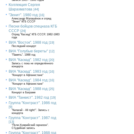
Записи 1985 - 1986 годов
Коллекция Сергея
Шарахматова
[44]
"Зенит". 1980 год
[16]
Александр Малашёнок и отряд
"Зенит" КГБ СССР
Песни бойцов спецназа КГБ
СССР
[24]
Отряд "Каскад" КГБ СССР, 1982-1983
года
ВИА "Восток". 1988 год
[19]
Последний концерт
ВИА "Голубые береты"
[12]
"Память". 1988 год
ВИА "Каскад". 1982 год
[20]
Запись с пока не определённого
концерта
ВИА "Каскад". 1983 год
[16]
"Концерт в Афганистане"
ВИА "Каскад". 1984 год
[16]
"Концерт в Афганистане"
ВИА "Каскад". 1988 год
[25]
Концерт в Баграме
ВИА "Танкист". 1982 год
[19]
Группа "Контраст". 1986 год
[9]
"Килагай - All right!". Запись с
концерта
Группа "Контраст". 1987 год
[13]
"Пули-Хумрийский гарнизон".
Студийная запись
Группа "Контраст". 1988 год