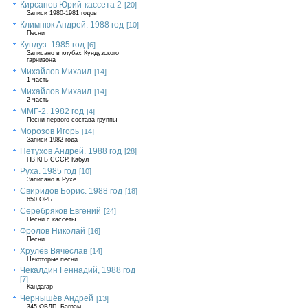
Кирсанов Юрий-кассета 2
[20]
Записи 1980-1981 годов
Климнюк Андрей. 1988 год
[10]
Песни
Кундуз. 1985 год
[6]
Записано в клубах Кундузского
гарнизона
Михайлов Михаил
[14]
1 часть
Михайлов Михаил
[14]
2 часть
ММГ-2. 1982 год
[4]
Песни первого состава группы
Морозов Игорь
[14]
Записи 1982 года
Петухов Андрей. 1988 год
[28]
ПВ КГБ СССР. Кабул
Руха. 1985 год
[10]
Записано в Рухе
Свиридов Борис. 1988 год
[18]
650 ОРБ
Серебряков Евгений
[24]
Песни с кассеты
Фролов Николай
[16]
Песни
Хрулёв Вячеслав
[14]
Некоторые песни
Чекалдин Геннадий, 1988 год
[7]
Кандагар
Чернышёв Андрей
[13]
345 ОВДП, Баграм