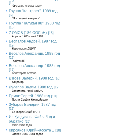
[12]
"Идём по лезвию ножа"
Группа "Контраст". 1989 год
[6]
"Последний контраст"
Группа "Талукан 88". 1988 год
[16]
7 ОМСБ (186 ООСпН)
[15]
Апрель 1985 - май 1987
Беспалов Андрей. 1987 год
[19]
Керкинская ДШМГ
Веселов Александр. 1988 год
[26]
"Кабул 88"
Веселов Александр. 1988 год
[17]
Авиаторам Афгана
Дзгоев Валерий. 1988 год
[16]
Кандагар
Дулепов Вадим. 1988 год
[12]
Запомнить, чтоб забыть
Ермак Сергей. 1988 год
[10]
Песни Серёги Килагайского
Зубарев Валерий. 1987 год
[17]
12 Гвардейский МСП
Из Кундуза на Файзабад и
обратно
[28]
1982-1983 годы
Кирсанов Юрий-кассета 1
[18]
Записи 1980-1981 годов