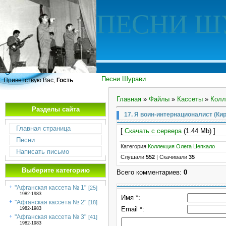
ПЕСНИ Ш
Песни Шурави
Приветствую Вас,
Гость
Главная
»
Файлы
»
Кассеты
»
Колл
Разделы сайта
17. Я воин-интернационалист (Ки
Главная страница
[
Скачать с сервера
(1.44 Mb) ]
Песни
Категория
Коллекция Олега Цепкало
Написать письмо
Слушали
552
|
Скачивали
35
Выберите категорию
Всего комментариев
:
0
"Афганская кассета № 1"
[25]
1982-1983
Имя *:
"Афганская кассета № 2"
[18]
Email *:
1982-1983
"Афганская кассета № 3"
[41]
1982-1983