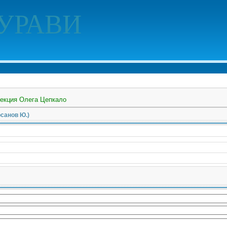
УРАВИ
екция Олега Цепкало
рсанов Ю.)