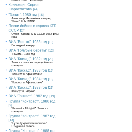
Записи 1985 - 1986 годов
Коллекция Сергея
Шарахматова
[44]
"Зенит". 1980 год
[16]
Александр Малашёнок и отряд
"Зенит" КГБ СССР
Песни бойцов спецназа КГБ
СССР
[24]
Отряд "Каскад" КГБ СССР, 1982-1983
года
ВИА "Восток". 1988 год
[19]
Последний концерт
ВИА "Голубые береты"
[12]
"Память". 1988 год
ВИА "Каскад". 1982 год
[20]
Запись с пока не определённого
концерта
ВИА "Каскад". 1983 год
[16]
"Концерт в Афганистане"
ВИА "Каскад". 1984 год
[16]
"Концерт в Афганистане"
ВИА "Каскад". 1988 год
[25]
Концерт в Баграме
ВИА "Танкист". 1982 год
[19]
Группа "Контраст". 1986 год
[9]
"Килагай - All right!". Запись с
концерта
Группа "Контраст". 1987 год
[13]
"Пули-Хумрийский гарнизон".
Студийная запись
Группа "Контраст". 1988 год