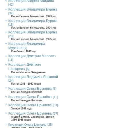
Коллекция Андрея Байдина
[42]
Коллекция Владимира Буряка
[32]
Песни Евгения Коновалова, 1993 год
Коллекция Владимира Буряка
[13]
Песни Евгения Коновалова, 1994 год
Коллекция Владимира Буряка
[29]
Песни Евгения Коновалова, 1995 год
Коллекция Владимира
Мурзина
[7]
Конобеево. 1992 год.
Коллекция Дмитрия Маслака
[11]
Коллекция Дмитрия
Шеварова
[6]
Песни Михаила Замуракина
Коллекция Людмилы Яшкиной
[24]
Песни 1981 - 1982 годов
Коллекция Олега Брылёва
[6]
Песни Геннадия Каюмова
Коллекция Олега Брылёва
[11]
Песни Геннадия Каюмова.
Коллекция Олега Брылёва
[31]
Записи 1988 года
Коллекция Олега Брылёва
[37]
Андрей Битков. Советники. Записи
1986-1988 годов
Коллекция Олега Цепкало
[25]