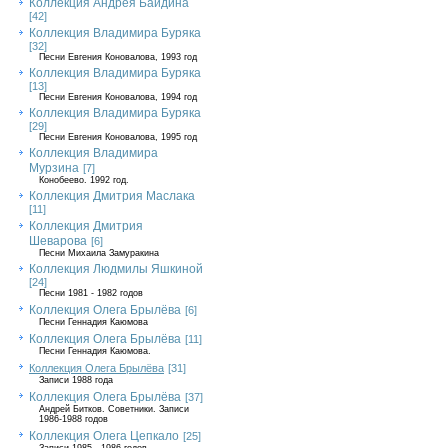
Коллекция Андрея Байдина
[42]
Коллекция Владимира Буряка
[32]
Песни Евгения Коновалова, 1993 год
Коллекция Владимира Буряка
[13]
Песни Евгения Коновалова, 1994 год
Коллекция Владимира Буряка
[29]
Песни Евгения Коновалова, 1995 год
Коллекция Владимира
Мурзина
[7]
Конобеево. 1992 год.
Коллекция Дмитрия Маслака
[11]
Коллекция Дмитрия
Шеварова
[6]
Песни Михаила Замуракина
Коллекция Людмилы Яшкиной
[24]
Песни 1981 - 1982 годов
Коллекция Олега Брылёва
[6]
Песни Геннадия Каюмова
Коллекция Олега Брылёва
[11]
Песни Геннадия Каюмова.
Коллекция Олега Брылёва
[31]
Записи 1988 года
Коллекция Олега Брылёва
[37]
Андрей Битков. Советники. Записи
1986-1988 годов
Коллекция Олега Цепкало
[25]