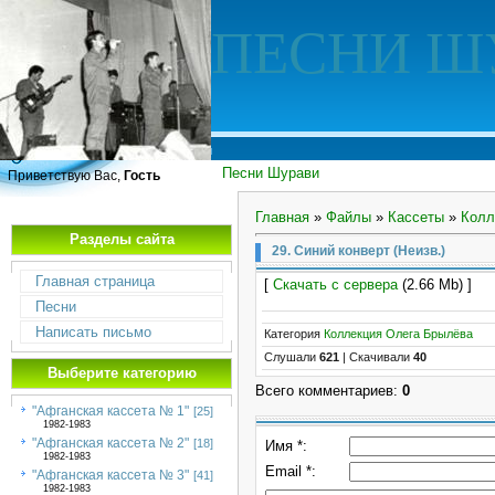
ПЕСНИ Ш
Песни Шурави
Приветствую Вас,
Гость
Главная
»
Файлы
»
Кассеты
»
Колл
Разделы сайта
29. Синий конверт (Неизв.)
Главная страница
[
Скачать с сервера
(2.66 Mb) ]
Песни
Написать письмо
Категория
Коллекция Олега Брылёва
Слушали
621
|
Скачивали
40
Выберите категорию
Всего комментариев
:
0
"Афганская кассета № 1"
[25]
1982-1983
"Афганская кассета № 2"
[18]
Имя *:
1982-1983
Email *:
"Афганская кассета № 3"
[41]
1982-1983