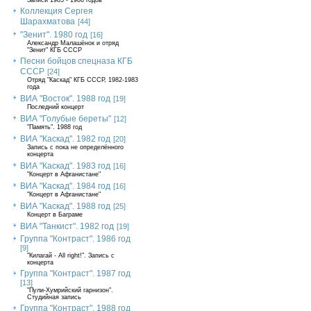
Записи 1985 - 1986 годов
Коллекция Сергея
Шарахматова
[44]
"Зенит". 1980 год
[16]
Александр Малашёнок и отряд
"Зенит" КГБ СССР
Песни бойцов спецназа КГБ
СССР
[24]
Отряд "Каскад" КГБ СССР, 1982-1983
года
ВИА "Восток". 1988 год
[19]
Последний концерт
ВИА "Голубые береты"
[12]
"Память". 1988 год
ВИА "Каскад". 1982 год
[20]
Запись с пока не определённого
концерта
ВИА "Каскад". 1983 год
[16]
"Концерт в Афганистане"
ВИА "Каскад". 1984 год
[16]
"Концерт в Афганистане"
ВИА "Каскад". 1988 год
[25]
Концерт в Баграме
ВИА "Танкист". 1982 год
[19]
Группа "Контраст". 1986 год
[9]
"Килагай - All right!". Запись с
концерта
Группа "Контраст". 1987 год
[13]
"Пули-Хумрийский гарнизон".
Студийная запись
Группа "Контраст". 1988 год