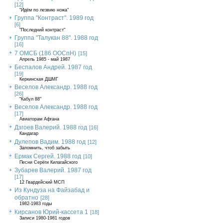
[12]
"Идём по лезвию ножа"
Группа "Контраст". 1989 год
[6]
"Последний контраст"
Группа "Талукан 88". 1988 год
[16]
7 ОМСБ (186 ООСпН)
[15]
Апрель 1985 - май 1987
Беспалов Андрей. 1987 год
[19]
Керкинская ДШМГ
Веселов Александр. 1988 год
[26]
"Кабул 88"
Веселов Александр. 1988 год
[17]
Авиаторам Афгана
Дзгоев Валерий. 1988 год
[16]
Кандагар
Дулепов Вадим. 1988 год
[12]
Запомнить, чтоб забыть
Ермак Сергей. 1988 год
[10]
Песни Серёги Килагайского
Зубарев Валерий. 1987 год
[17]
12 Гвардейский МСП
Из Кундуза на Файзабад и
обратно
[28]
1982-1983 годы
Кирсанов Юрий-кассета 1
[18]
Записи 1980-1981 годов