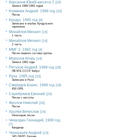
Кирсанов Юрий-кассета 2
[20]
Записи 1980-1981 годов
Климнюк Андрей. 1988 год
[10]
Песни
Кундуз. 1985 год
[6]
Записано в клубах Кундузского
гарнизона
Михайлов Михаил
[14]
1 часть
Михайлов Михаил
[14]
2 часть
ММГ-2. 1982 год
[4]
Песни первого состава группы
Морозов Игорь
[14]
Записи 1982 года
Петухов Андрей. 1988 год
[28]
ПВ КГБ СССР. Кабул
Руха. 1985 год
[10]
Записано в Рухе
Свиридов Борис. 1988 год
[18]
650 ОРБ
Серебряков Евгений
[24]
Песни с кассеты
Фролов Николай
[16]
Песни
Хрулёв Вячеслав
[14]
Некоторые песни
Чекалдин Геннадий, 1988 год
[7]
Кандагар
Чернышёв Андрей
[13]
345 ОВДП, Баграм