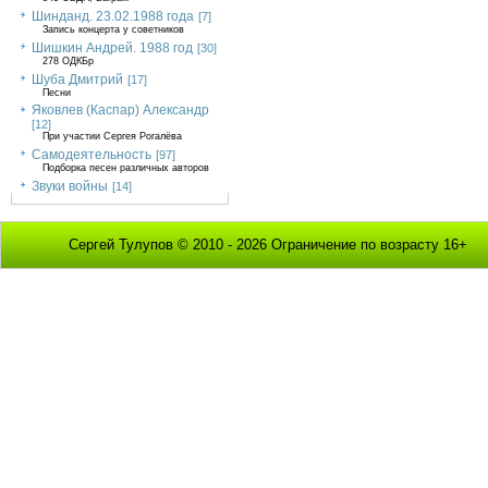
Шинданд. 23.02.1988 года
[7]
Запись концерта у советников
Шишкин Андрей. 1988 год
[30]
278 ОДКБр
Шуба Дмитрий
[17]
Песни
Яковлев (Каспар) Александр
[12]
При участии Сергея Рогалёва
Самодеятельность
[97]
Подборка песен различных авторов
Звуки войны
[14]
Сергей Тулупов © 2010 - 2026 Ограничение по возрасту 16+