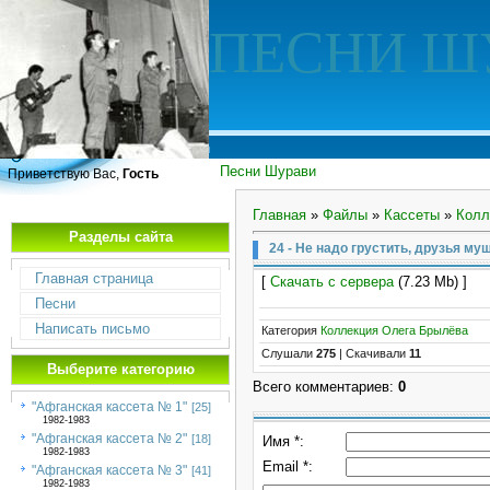
ПЕСНИ Ш
Песни Шурави
Приветствую Вас,
Гость
Главная
»
Файлы
»
Кассеты
»
Колл
Разделы сайта
24 - Не надо грустить, друзья му
Главная страница
[
Скачать с сервера
(7.23 Mb) ]
Песни
Написать письмо
Категория
Коллекция Олега Брылёва
Слушали
275
|
Скачивали
11
Выберите категорию
Всего комментариев
:
0
"Афганская кассета № 1"
[25]
1982-1983
"Афганская кассета № 2"
[18]
Имя *:
1982-1983
Email *:
"Афганская кассета № 3"
[41]
1982-1983