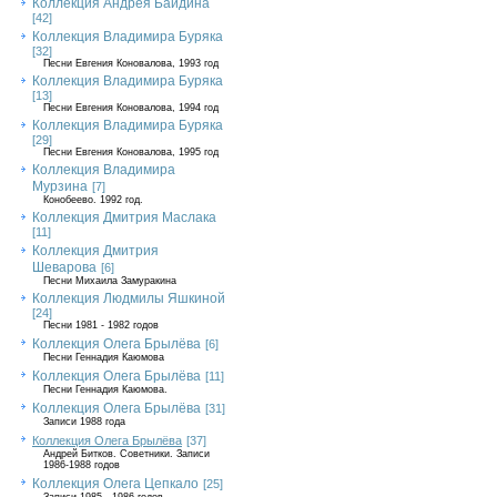
Коллекция Андрея Байдина
[42]
Коллекция Владимира Буряка
[32]
Песни Евгения Коновалова, 1993 год
Коллекция Владимира Буряка
[13]
Песни Евгения Коновалова, 1994 год
Коллекция Владимира Буряка
[29]
Песни Евгения Коновалова, 1995 год
Коллекция Владимира
Мурзина
[7]
Конобеево. 1992 год.
Коллекция Дмитрия Маслака
[11]
Коллекция Дмитрия
Шеварова
[6]
Песни Михаила Замуракина
Коллекция Людмилы Яшкиной
[24]
Песни 1981 - 1982 годов
Коллекция Олега Брылёва
[6]
Песни Геннадия Каюмова
Коллекция Олега Брылёва
[11]
Песни Геннадия Каюмова.
Коллекция Олега Брылёва
[31]
Записи 1988 года
Коллекция Олега Брылёва
[37]
Андрей Битков. Советники. Записи
1986-1988 годов
Коллекция Олега Цепкало
[25]