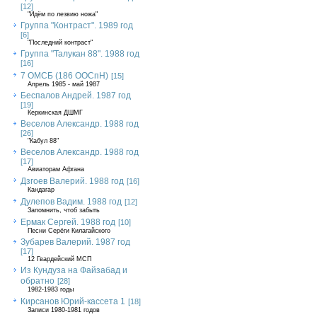
[12]
"Идём по лезвию ножа"
Группа "Контраст". 1989 год
[6]
"Последний контраст"
Группа "Талукан 88". 1988 год
[16]
7 ОМСБ (186 ООСпН)
[15]
Апрель 1985 - май 1987
Беспалов Андрей. 1987 год
[19]
Керкинская ДШМГ
Веселов Александр. 1988 год
[26]
"Кабул 88"
Веселов Александр. 1988 год
[17]
Авиаторам Афгана
Дзгоев Валерий. 1988 год
[16]
Кандагар
Дулепов Вадим. 1988 год
[12]
Запомнить, чтоб забыть
Ермак Сергей. 1988 год
[10]
Песни Серёги Килагайского
Зубарев Валерий. 1987 год
[17]
12 Гвардейский МСП
Из Кундуза на Файзабад и
обратно
[28]
1982-1983 годы
Кирсанов Юрий-кассета 1
[18]
Записи 1980-1981 годов