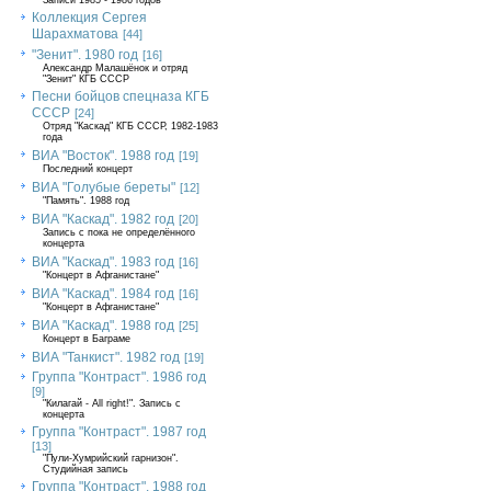
Записи 1985 - 1986 годов
Коллекция Сергея
Шарахматова
[44]
"Зенит". 1980 год
[16]
Александр Малашёнок и отряд
"Зенит" КГБ СССР
Песни бойцов спецназа КГБ
СССР
[24]
Отряд "Каскад" КГБ СССР, 1982-1983
года
ВИА "Восток". 1988 год
[19]
Последний концерт
ВИА "Голубые береты"
[12]
"Память". 1988 год
ВИА "Каскад". 1982 год
[20]
Запись с пока не определённого
концерта
ВИА "Каскад". 1983 год
[16]
"Концерт в Афганистане"
ВИА "Каскад". 1984 год
[16]
"Концерт в Афганистане"
ВИА "Каскад". 1988 год
[25]
Концерт в Баграме
ВИА "Танкист". 1982 год
[19]
Группа "Контраст". 1986 год
[9]
"Килагай - All right!". Запись с
концерта
Группа "Контраст". 1987 год
[13]
"Пули-Хумрийский гарнизон".
Студийная запись
Группа "Контраст". 1988 год