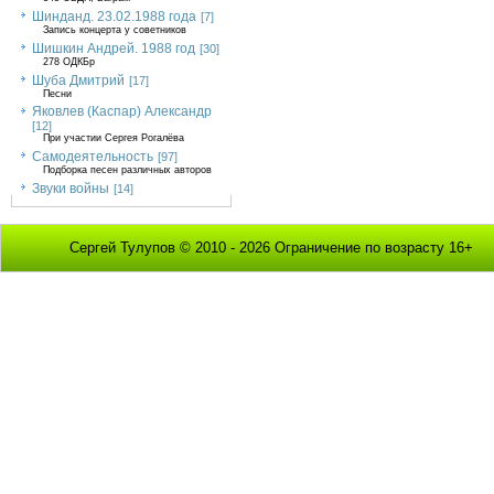
Шинданд. 23.02.1988 года
[7]
Запись концерта у советников
Шишкин Андрей. 1988 год
[30]
278 ОДКБр
Шуба Дмитрий
[17]
Песни
Яковлев (Каспар) Александр
[12]
При участии Сергея Рогалёва
Самодеятельность
[97]
Подборка песен различных авторов
Звуки войны
[14]
Сергей Тулупов © 2010 - 2026 Ограничение по возрасту 16+