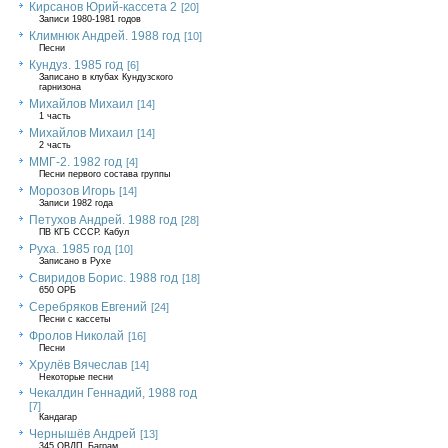
Кирсанов Юрий-кассета 2
[20]
Записи 1980-1981 годов
Климнюк Андрей. 1988 год
[10]
Песни
Кундуз. 1985 год
[6]
Записано в клубах Кундузского
гарнизона
Михайлов Михаил
[14]
1 часть
Михайлов Михаил
[14]
2 часть
ММГ-2. 1982 год
[4]
Песни первого состава группы
Морозов Игорь
[14]
Записи 1982 года
Петухов Андрей. 1988 год
[28]
ПВ КГБ СССР. Кабул
Руха. 1985 год
[10]
Записано в Рухе
Свиридов Борис. 1988 год
[18]
650 ОРБ
Серебряков Евгений
[24]
Песни с кассеты
Фролов Николай
[16]
Песни
Хрулёв Вячеслав
[14]
Некоторые песни
Чекалдин Геннадий, 1988 год
[7]
Кандагар
Чернышёв Андрей
[13]
345 ОВДП, Баграм