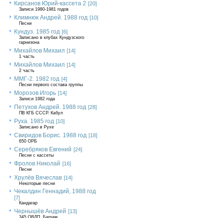
Кирсанов Юрий-кассета 2
[20]
Записи 1980-1981 годов
Климнюк Андрей. 1988 год
[10]
Песни
Кундуз. 1985 год
[6]
Записано в клубах Кундузского
гарнизона
Михайлов Михаил
[14]
1 часть
Михайлов Михаил
[14]
2 часть
ММГ-2. 1982 год
[4]
Песни первого состава группы
Морозов Игорь
[14]
Записи 1982 года
Петухов Андрей. 1988 год
[28]
ПВ КГБ СССР. Кабул
Руха. 1985 год
[10]
Записано в Рухе
Свиридов Борис. 1988 год
[18]
650 ОРБ
Серебряков Евгений
[24]
Песни с кассеты
Фролов Николай
[16]
Песни
Хрулёв Вячеслав
[14]
Некоторые песни
Чекалдин Геннадий, 1988 год
[7]
Кандагар
Чернышёв Андрей
[13]
345 ОВДП, Баграм