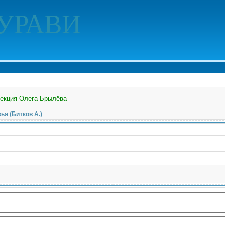
УРАВИ
екция Олега Брылёва
ья (Битков А.)