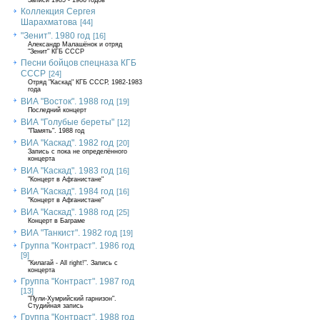
Записи 1985 - 1986 годов
Коллекция Сергея
Шарахматова
[44]
"Зенит". 1980 год
[16]
Александр Малашёнок и отряд
"Зенит" КГБ СССР
Песни бойцов спецназа КГБ
СССР
[24]
Отряд "Каскад" КГБ СССР, 1982-1983
года
ВИА "Восток". 1988 год
[19]
Последний концерт
ВИА "Голубые береты"
[12]
"Память". 1988 год
ВИА "Каскад". 1982 год
[20]
Запись с пока не определённого
концерта
ВИА "Каскад". 1983 год
[16]
"Концерт в Афганистане"
ВИА "Каскад". 1984 год
[16]
"Концерт в Афганистане"
ВИА "Каскад". 1988 год
[25]
Концерт в Баграме
ВИА "Танкист". 1982 год
[19]
Группа "Контраст". 1986 год
[9]
"Килагай - All right!". Запись с
концерта
Группа "Контраст". 1987 год
[13]
"Пули-Хумрийский гарнизон".
Студийная запись
Группа "Контраст". 1988 год