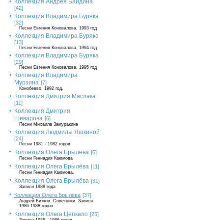
Коллекция Андрея Байдина
[42]
Коллекция Владимира Буряка
[32]
Песни Евгения Коновалова, 1993 год
Коллекция Владимира Буряка
[13]
Песни Евгения Коновалова, 1994 год
Коллекция Владимира Буряка
[29]
Песни Евгения Коновалова, 1995 год
Коллекция Владимира
Мурзина
[7]
Конобеево. 1992 год.
Коллекция Дмитрия Маслака
[11]
Коллекция Дмитрия
Шеварова
[6]
Песни Михаила Замуракина
Коллекция Людмилы Яшкиной
[24]
Песни 1981 - 1982 годов
Коллекция Олега Брылёва
[6]
Песни Геннадия Каюмова
Коллекция Олега Брылёва
[11]
Песни Геннадия Каюмова.
Коллекция Олега Брылёва
[31]
Записи 1988 года
Коллекция Олега Брылёва
[37]
Андрей Битков. Советники. Записи
1986-1988 годов
Коллекция Олега Цепкало
[25]