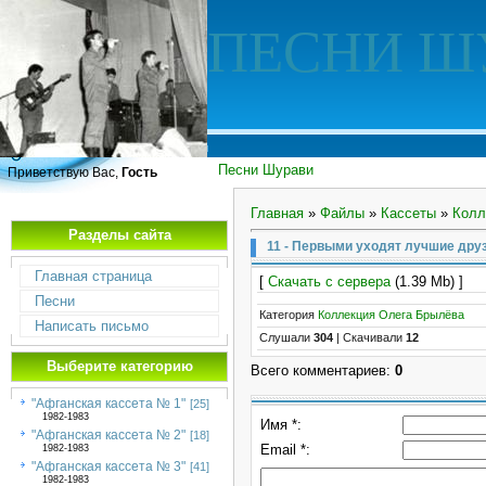
ПЕСНИ Ш
Песни Шурави
Приветствую Вас,
Гость
Главная
»
Файлы
»
Кассеты
»
Колл
Разделы сайта
11 - Первыми уходят лучшие друз
Главная страница
[
Скачать с сервера
(1.39 Mb) ]
Песни
Категория
Коллекция Олега Брылёва
Написать письмо
Слушали
304
|
Скачивали
12
Выберите категорию
Всего комментариев
:
0
"Афганская кассета № 1"
[25]
1982-1983
Имя *:
"Афганская кассета № 2"
[18]
Email *:
1982-1983
"Афганская кассета № 3"
[41]
1982-1983