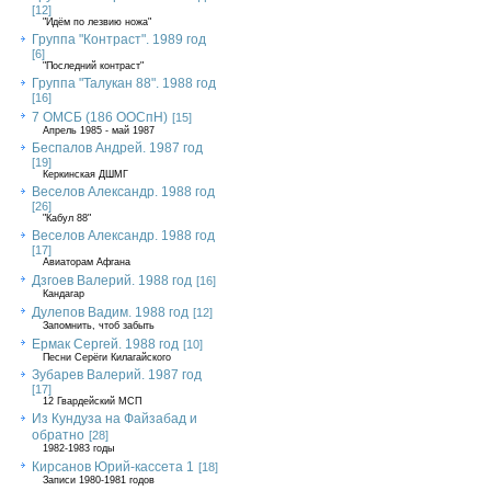
[12]
"Идём по лезвию ножа"
Группа "Контраст". 1989 год
[6]
"Последний контраст"
Группа "Талукан 88". 1988 год
[16]
7 ОМСБ (186 ООСпН)
[15]
Апрель 1985 - май 1987
Беспалов Андрей. 1987 год
[19]
Керкинская ДШМГ
Веселов Александр. 1988 год
[26]
"Кабул 88"
Веселов Александр. 1988 год
[17]
Авиаторам Афгана
Дзгоев Валерий. 1988 год
[16]
Кандагар
Дулепов Вадим. 1988 год
[12]
Запомнить, чтоб забыть
Ермак Сергей. 1988 год
[10]
Песни Серёги Килагайского
Зубарев Валерий. 1987 год
[17]
12 Гвардейский МСП
Из Кундуза на Файзабад и
обратно
[28]
1982-1983 годы
Кирсанов Юрий-кассета 1
[18]
Записи 1980-1981 годов