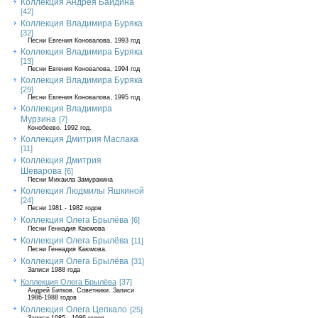
Коллекция Андрея Байдина
[42]
Коллекция Владимира Буряка
[32]
Песни Евгения Коновалова, 1993 год
Коллекция Владимира Буряка
[13]
Песни Евгения Коновалова, 1994 год
Коллекция Владимира Буряка
[29]
Песни Евгения Коновалова, 1995 год
Коллекция Владимира
Мурзина
[7]
Конобеево. 1992 год.
Коллекция Дмитрия Маслака
[11]
Коллекция Дмитрия
Шеварова
[6]
Песни Михаила Замуракина
Коллекция Людмилы Яшкиной
[24]
Песни 1981 - 1982 годов
Коллекция Олега Брылёва
[6]
Песни Геннадия Каюмова
Коллекция Олега Брылёва
[11]
Песни Геннадия Каюмова.
Коллекция Олега Брылёва
[31]
Записи 1988 года
Коллекция Олега Брылёва
[37]
Андрей Битков. Советники. Записи
1986-1988 годов
Коллекция Олега Цепкало
[25]