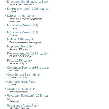
Кирсанов Юрий-кассета 2
[20]
Записи 1980-1981 годов
Климнюк Андрей. 1988 год
[10]
Песни
Кундуз. 1985 год
[6]
Записано в клубах Кундузского
гарнизона
Михайлов Михаил
[14]
1 часть
Михайлов Михаил
[14]
2 часть
ММГ-2. 1982 год
[4]
Песни первого состава группы
Морозов Игорь
[14]
Записи 1982 года
Петухов Андрей. 1988 год
[28]
ПВ КГБ СССР. Кабул
Руха. 1985 год
[10]
Записано в Рухе
Свиридов Борис. 1988 год
[18]
650 ОРБ
Серебряков Евгений
[24]
Песни с кассеты
Фролов Николай
[16]
Песни
Хрулёв Вячеслав
[14]
Некоторые песни
Чекалдин Геннадий, 1988 год
[7]
Кандагар
Чернышёв Андрей
[13]
345 ОВДП, Баграм