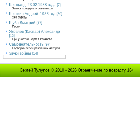
Шинданд. 23.02.1988 года
[7]
Запись концерта у советников
Шишкин Андрей. 1988 год
[30]
278 ОДКБр
Шуба Дмитрий
[17]
Песни
Яковлев (Каспар) Александр
[12]
При участии Сергея Рогалёва
Самодеятельность
[97]
Подборка песен различных авторов
Звуки войны
[14]
Сергей Тулупов © 2010 - 2026 Ограничение по возрасту 16+