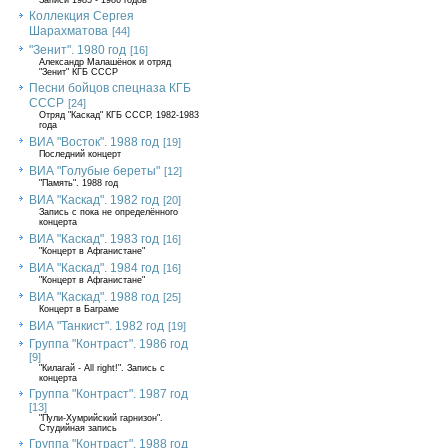
Записи 1985 - 1986 годов
Коллекция Сергея
Шарахматова
[44]
"Зенит". 1980 год
[16]
Александр Малашёнок и отряд
"Зенит" КГБ СССР
Песни бойцов спецназа КГБ
СССР
[24]
Отряд "Каскад" КГБ СССР, 1982-1983
года
ВИА "Восток". 1988 год
[19]
Последний концерт
ВИА "Голубые береты"
[12]
"Память". 1988 год
ВИА "Каскад". 1982 год
[20]
Запись с пока не определённого
концерта
ВИА "Каскад". 1983 год
[16]
"Концерт в Афганистане"
ВИА "Каскад". 1984 год
[16]
"Концерт в Афганистане"
ВИА "Каскад". 1988 год
[25]
Концерт в Баграме
ВИА "Танкист". 1982 год
[19]
Группа "Контраст". 1986 год
[9]
"Килагай - All right!". Запись с
концерта
Группа "Контраст". 1987 год
[13]
"Пули-Хумрийский гарнизон".
Студийная запись
Группа "Контраст". 1988 год