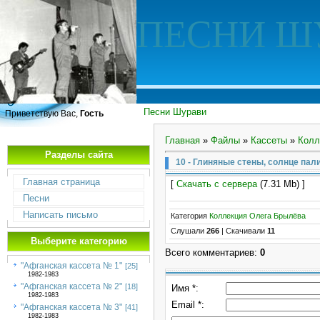
ПЕСНИ Ш
Песни Шурави
Приветствую Вас,
Гость
Главная
»
Файлы
»
Кассеты
»
Колл
Разделы сайта
10 - Глиняные стены, солнце пали
Главная страница
[
Скачать с сервера
(7.31 Mb) ]
Песни
Написать письмо
Категория
Коллекция Олега Брылёва
Слушали
266
|
Скачивали
11
Выберите категорию
Всего комментариев
:
0
"Афганская кассета № 1"
[25]
1982-1983
"Афганская кассета № 2"
[18]
Имя *:
1982-1983
Email *:
"Афганская кассета № 3"
[41]
1982-1983