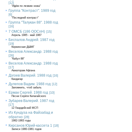
[12]
"Идём по лезвию ножа"
Группа "Контраст". 1989 год
[6]
"Последний контраст"
Группа "Талукан 88". 1988 год
[16]
7 ОМСБ (186 ООСпН)
[15]
Апрель 1985 - май 1987
Беспалов Андрей. 1987 год
[19]
Керкинская ДШМГ
Веселов Александр. 1988 год
[26]
"Кабул 88"
Веселов Александр. 1988 год
[17]
Авиаторам Афгана
Дзгоев Валерий. 1988 год
[16]
Кандагар
Дулепов Вадим. 1988 год
[12]
Запомнить, чтоб забыть
Ермак Сергей. 1988 год
[10]
Песни Серёги Килагайского
Зубарев Валерий. 1987 год
[17]
12 Гвардейский МСП
Из Кундуза на Файзабад и
обратно
[28]
1982-1983 годы
Кирсанов Юрий-кассета 1
[18]
Записи 1980-1981 годов