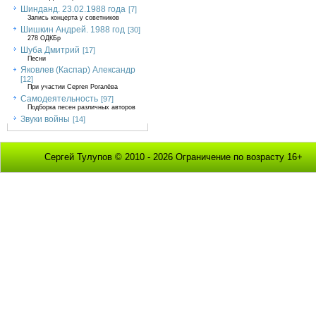
Шинданд. 23.02.1988 года
[7]
Запись концерта у советников
Шишкин Андрей. 1988 год
[30]
278 ОДКБр
Шуба Дмитрий
[17]
Песни
Яковлев (Каспар) Александр
[12]
При участии Сергея Рогалёва
Самодеятельность
[97]
Подборка песен различных авторов
Звуки войны
[14]
Сергей Тулупов © 2010 - 2026 Ограничение по возрасту 16+