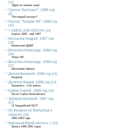
[12]
"Идём по лезвию ножа"
Группа "Контраст". 1989 год
[6]
"Последний контраст"
Группа "Талукан 88". 1988 год
[16]
7 ОМСБ (186 ООСпН)
[15]
Апрель 1985 - май 1987
Беспалов Андрей. 1987 год
[19]
Керкинская ДШМГ
Веселов Александр. 1988 год
[26]
"Кабул 88"
Веселов Александр. 1988 год
[17]
Авиаторам Афгана
Дзгоев Валерий. 1988 год
[16]
Кандагар
Дулепов Вадим. 1988 год
[12]
Запомнить, чтоб забыть
Ермак Сергей. 1988 год
[10]
Песни Серёги Килагайского
Зубарев Валерий. 1987 год
[17]
12 Гвардейский МСП
Из Кундуза на Файзабад и
обратно
[28]
1982-1983 годы
Кирсанов Юрий-кассета 1
[18]
Записи 1980-1981 годов