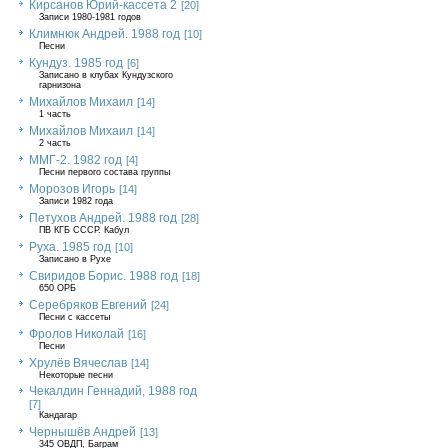
Кирсанов Юрий-кассета 2
[20]
Записи 1980-1981 годов
Климнюк Андрей. 1988 год
[10]
Песни
Кундуз. 1985 год
[6]
Записано в клубах Кундузского
гарнизона
Михайлов Михаил
[14]
1 часть
Михайлов Михаил
[14]
2 часть
ММГ-2. 1982 год
[4]
Песни первого состава группы
Морозов Игорь
[14]
Записи 1982 года
Петухов Андрей. 1988 год
[28]
ПВ КГБ СССР. Кабул
Руха. 1985 год
[10]
Записано в Рухе
Свиридов Борис. 1988 год
[18]
650 ОРБ
Серебряков Евгений
[24]
Песни с кассеты
Фролов Николай
[16]
Песни
Хрулёв Вячеслав
[14]
Некоторые песни
Чекалдин Геннадий, 1988 год
[7]
Кандагар
Чернышёв Андрей
[13]
345 ОВДП, Баграм