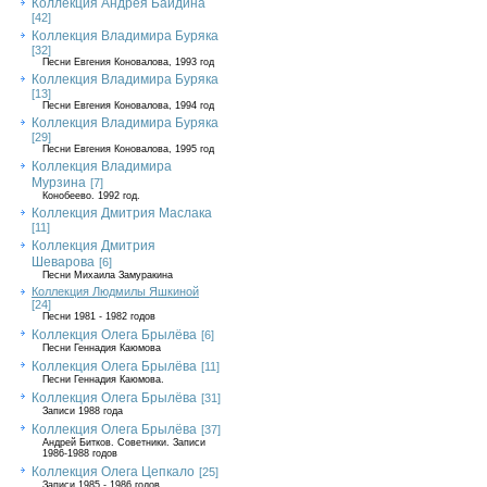
Коллекция Андрея Байдина
[42]
Коллекция Владимира Буряка
[32]
Песни Евгения Коновалова, 1993 год
Коллекция Владимира Буряка
[13]
Песни Евгения Коновалова, 1994 год
Коллекция Владимира Буряка
[29]
Песни Евгения Коновалова, 1995 год
Коллекция Владимира
Мурзина
[7]
Конобеево. 1992 год.
Коллекция Дмитрия Маслака
[11]
Коллекция Дмитрия
Шеварова
[6]
Песни Михаила Замуракина
Коллекция Людмилы Яшкиной
[24]
Песни 1981 - 1982 годов
Коллекция Олега Брылёва
[6]
Песни Геннадия Каюмова
Коллекция Олега Брылёва
[11]
Песни Геннадия Каюмова.
Коллекция Олега Брылёва
[31]
Записи 1988 года
Коллекция Олега Брылёва
[37]
Андрей Битков. Советники. Записи
1986-1988 годов
Коллекция Олега Цепкало
[25]
Записи 1985 - 1986 годов