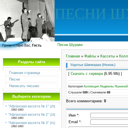
ПЕСНИ Ш
Песни Шурави
Приветствую Вас,
Гость
Главная
»
Файлы
»
Кассеты
»
Колл
Разделы сайта
Ущелье Шинкарак (Неизв.)
Главная страница
[
Скачать с сервера
(6.95 Mb) ]
Песни
Написать письмо
Категория
Коллекция Людмилы Яшкиной
Слушали
588
|
Скачивали
88
Выберите категорию
Всего комментариев
:
0
"Афганская кассета № 1"
[25]
1982-1983
"Афганская кассета № 2"
[18]
Имя *:
1982-1983
Email *:
"Афганская кассета № 3"
[41]
1982-1983