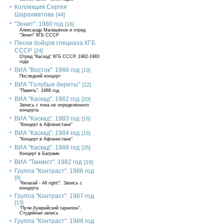
Коллекция Сергея
Шарахматова
[44]
"Зенит". 1980 год
[16]
Александр Малашёнок и отряд
"Зенит" КГБ СССР
Песни бойцов спецназа КГБ
СССР
[24]
Отряд "Каскад" КГБ СССР, 1982-1983
года
ВИА "Восток". 1988 год
[19]
Последний концерт
ВИА "Голубые береты"
[12]
"Память". 1988 год
ВИА "Каскад". 1982 год
[20]
Запись с пока не определённого
концерта
ВИА "Каскад". 1983 год
[16]
"Концерт в Афганистане"
ВИА "Каскад". 1984 год
[16]
"Концерт в Афганистане"
ВИА "Каскад". 1988 год
[25]
Концерт в Баграме
ВИА "Танкист". 1982 год
[19]
Группа "Контраст". 1986 год
[9]
"Килагай - All right!". Запись с
концерта
Группа "Контраст". 1987 год
[13]
"Пули-Хумрийский гарнизон".
Студийная запись
Группа "Контраст". 1988 год