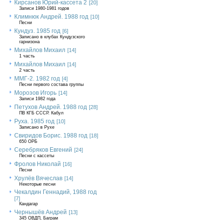
Кирсанов Юрий-кассета 2
[20]
Записи 1980-1981 годов
Климнюк Андрей. 1988 год
[10]
Песни
Кундуз. 1985 год
[6]
Записано в клубах Кундузского
гарнизона
Михайлов Михаил
[14]
1 часть
Михайлов Михаил
[14]
2 часть
ММГ-2. 1982 год
[4]
Песни первого состава группы
Морозов Игорь
[14]
Записи 1982 года
Петухов Андрей. 1988 год
[28]
ПВ КГБ СССР. Кабул
Руха. 1985 год
[10]
Записано в Рухе
Свиридов Борис. 1988 год
[18]
650 ОРБ
Серебряков Евгений
[24]
Песни с кассеты
Фролов Николай
[16]
Песни
Хрулёв Вячеслав
[14]
Некоторые песни
Чекалдин Геннадий, 1988 год
[7]
Кандагар
Чернышёв Андрей
[13]
345 ОВДП, Баграм