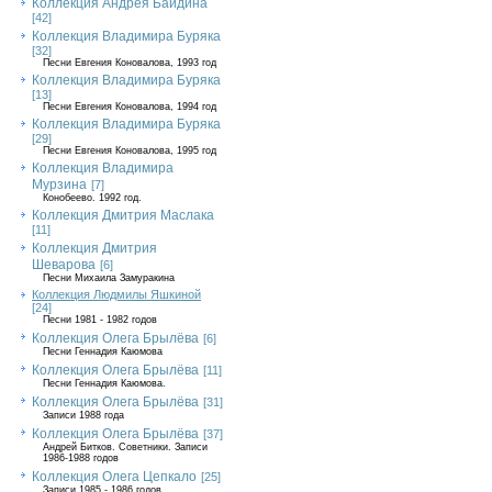
Коллекция Андрея Байдина
[42]
Коллекция Владимира Буряка
[32]
Песни Евгения Коновалова, 1993 год
Коллекция Владимира Буряка
[13]
Песни Евгения Коновалова, 1994 год
Коллекция Владимира Буряка
[29]
Песни Евгения Коновалова, 1995 год
Коллекция Владимира
Мурзина
[7]
Конобеево. 1992 год.
Коллекция Дмитрия Маслака
[11]
Коллекция Дмитрия
Шеварова
[6]
Песни Михаила Замуракина
Коллекция Людмилы Яшкиной
[24]
Песни 1981 - 1982 годов
Коллекция Олега Брылёва
[6]
Песни Геннадия Каюмова
Коллекция Олега Брылёва
[11]
Песни Геннадия Каюмова.
Коллекция Олега Брылёва
[31]
Записи 1988 года
Коллекция Олега Брылёва
[37]
Андрей Битков. Советники. Записи
1986-1988 годов
Коллекция Олега Цепкало
[25]
Записи 1985 - 1986 годов