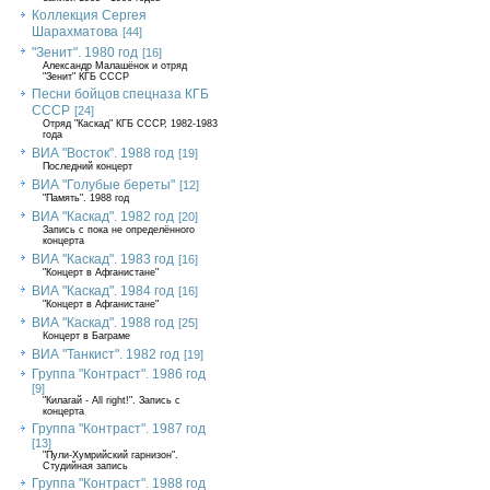
Коллекция Сергея
Шарахматова
[44]
"Зенит". 1980 год
[16]
Александр Малашёнок и отряд
"Зенит" КГБ СССР
Песни бойцов спецназа КГБ
СССР
[24]
Отряд "Каскад" КГБ СССР, 1982-1983
года
ВИА "Восток". 1988 год
[19]
Последний концерт
ВИА "Голубые береты"
[12]
"Память". 1988 год
ВИА "Каскад". 1982 год
[20]
Запись с пока не определённого
концерта
ВИА "Каскад". 1983 год
[16]
"Концерт в Афганистане"
ВИА "Каскад". 1984 год
[16]
"Концерт в Афганистане"
ВИА "Каскад". 1988 год
[25]
Концерт в Баграме
ВИА "Танкист". 1982 год
[19]
Группа "Контраст". 1986 год
[9]
"Килагай - All right!". Запись с
концерта
Группа "Контраст". 1987 год
[13]
"Пули-Хумрийский гарнизон".
Студийная запись
Группа "Контраст". 1988 год