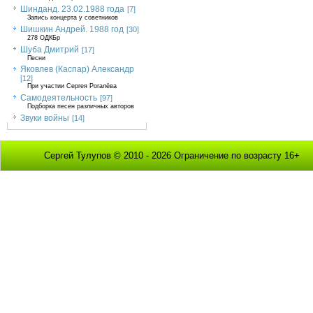
Шинданд. 23.02.1988 года
[7]
Запись концерта у советников
Шишкин Андрей. 1988 год
[30]
278 ОДКБр
Шуба Дмитрий
[17]
Песни
Яковлев (Каспар) Александр
[12]
При участии Сергея Рогалёва
Самодеятельность
[97]
Подборка песен различных авторов
Звуки войны
[14]
Сергей Тулупов © 2010 - 2026 Ограничение по возрасту 16+