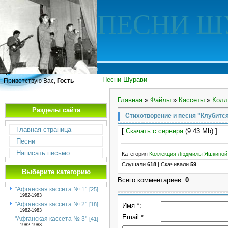
ПЕСНИ Ш
Песни Шурави
Приветствую Вас,
Гость
Главная
»
Файлы
»
Кассеты
»
Колл
Разделы сайта
Стихотворение и песня "Клубится
Главная страница
[
Скачать с сервера
(9.43 Mb) ]
Песни
Написать письмо
Категория
Коллекция Людмилы Яшкиной
Слушали
618
|
Скачивали
59
Выберите категорию
Всего комментариев
:
0
"Афганская кассета № 1"
[25]
1982-1983
"Афганская кассета № 2"
[18]
Имя *:
1982-1983
Email *:
"Афганская кассета № 3"
[41]
1982-1983