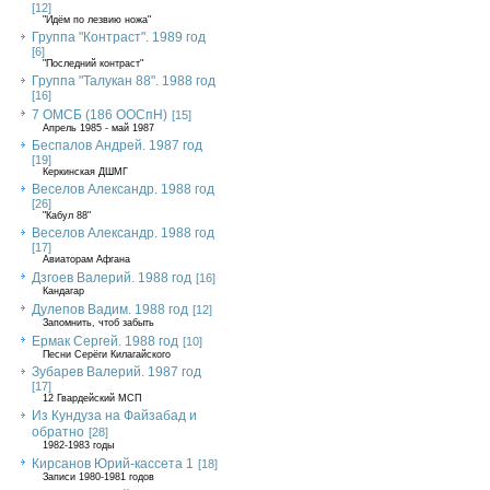
[12]
"Идём по лезвию ножа"
Группа "Контраст". 1989 год
[6]
"Последний контраст"
Группа "Талукан 88". 1988 год
[16]
7 ОМСБ (186 ООСпН)
[15]
Апрель 1985 - май 1987
Беспалов Андрей. 1987 год
[19]
Керкинская ДШМГ
Веселов Александр. 1988 год
[26]
"Кабул 88"
Веселов Александр. 1988 год
[17]
Авиаторам Афгана
Дзгоев Валерий. 1988 год
[16]
Кандагар
Дулепов Вадим. 1988 год
[12]
Запомнить, чтоб забыть
Ермак Сергей. 1988 год
[10]
Песни Серёги Килагайского
Зубарев Валерий. 1987 год
[17]
12 Гвардейский МСП
Из Кундуза на Файзабад и
обратно
[28]
1982-1983 годы
Кирсанов Юрий-кассета 1
[18]
Записи 1980-1981 годов