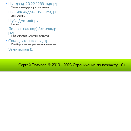
Шинданд. 23.02.1988 года
[7]
Запись концерта у советников
Шишкин Андрей. 1988 год
[30]
278 ОДКБр
Шуба Дмитрий
[17]
Песни
Яковлев (Каспар) Александр
[12]
При участии Сергея Рогалёва
Самодеятельность
[97]
Подборка песен различных авторов
Звуки войны
[14]
Сергей Тулупов © 2010 - 2026 Ограничение по возрасту 16+