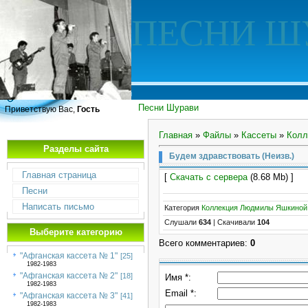
ПЕСНИ Ш
Песни Шурави
Приветствую Вас,
Гость
Главная
»
Файлы
»
Кассеты
»
Колл
Разделы сайта
Будем здравствовать (Неизв.)
Главная страница
[
Скачать с сервера
(8.68 Mb) ]
Песни
Написать письмо
Категория
Коллекция Людмилы Яшкиной
Слушали
634
|
Скачивали
104
Выберите категорию
Всего комментариев
:
0
"Афганская кассета № 1"
[25]
1982-1983
"Афганская кассета № 2"
[18]
Имя *:
1982-1983
Email *:
"Афганская кассета № 3"
[41]
1982-1983