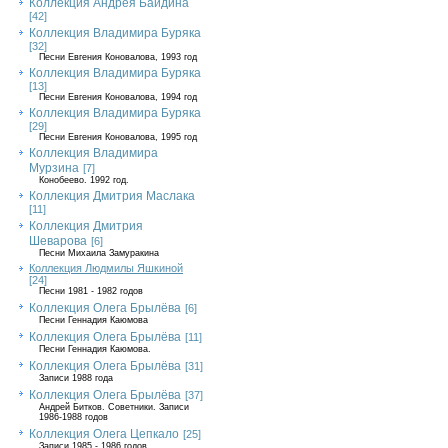
Коллекция Андрея Байдина
[42]
Коллекция Владимира Буряка
[32]
Песни Евгения Коновалова, 1993 год
Коллекция Владимира Буряка
[13]
Песни Евгения Коновалова, 1994 год
Коллекция Владимира Буряка
[29]
Песни Евгения Коновалова, 1995 год
Коллекция Владимира
Мурзина
[7]
Конобеево. 1992 год.
Коллекция Дмитрия Маслака
[11]
Коллекция Дмитрия
Шеварова
[6]
Песни Михаила Замуракина
Коллекция Людмилы Яшкиной
[24]
Песни 1981 - 1982 годов
Коллекция Олега Брылёва
[6]
Песни Геннадия Каюмова
Коллекция Олега Брылёва
[11]
Песни Геннадия Каюмова.
Коллекция Олега Брылёва
[31]
Записи 1988 года
Коллекция Олега Брылёва
[37]
Андрей Битков. Советники. Записи
1986-1988 годов
Коллекция Олега Цепкало
[25]
Записи 1985 - 1986 годов