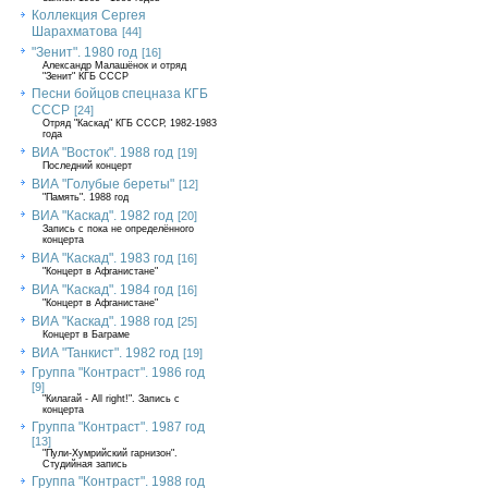
Коллекция Сергея
Шарахматова
[44]
"Зенит". 1980 год
[16]
Александр Малашёнок и отряд
"Зенит" КГБ СССР
Песни бойцов спецназа КГБ
СССР
[24]
Отряд "Каскад" КГБ СССР, 1982-1983
года
ВИА "Восток". 1988 год
[19]
Последний концерт
ВИА "Голубые береты"
[12]
"Память". 1988 год
ВИА "Каскад". 1982 год
[20]
Запись с пока не определённого
концерта
ВИА "Каскад". 1983 год
[16]
"Концерт в Афганистане"
ВИА "Каскад". 1984 год
[16]
"Концерт в Афганистане"
ВИА "Каскад". 1988 год
[25]
Концерт в Баграме
ВИА "Танкист". 1982 год
[19]
Группа "Контраст". 1986 год
[9]
"Килагай - All right!". Запись с
концерта
Группа "Контраст". 1987 год
[13]
"Пули-Хумрийский гарнизон".
Студийная запись
Группа "Контраст". 1988 год