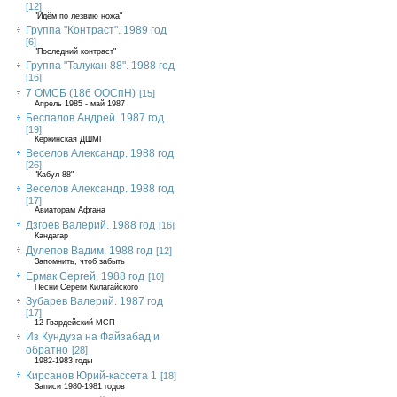
[12]
"Идём по лезвию ножа"
Группа "Контраст". 1989 год
[6]
"Последний контраст"
Группа "Талукан 88". 1988 год
[16]
7 ОМСБ (186 ООСпН)
[15]
Апрель 1985 - май 1987
Беспалов Андрей. 1987 год
[19]
Керкинская ДШМГ
Веселов Александр. 1988 год
[26]
"Кабул 88"
Веселов Александр. 1988 год
[17]
Авиаторам Афгана
Дзгоев Валерий. 1988 год
[16]
Кандагар
Дулепов Вадим. 1988 год
[12]
Запомнить, чтоб забыть
Ермак Сергей. 1988 год
[10]
Песни Серёги Килагайского
Зубарев Валерий. 1987 год
[17]
12 Гвардейский МСП
Из Кундуза на Файзабад и
обратно
[28]
1982-1983 годы
Кирсанов Юрий-кассета 1
[18]
Записи 1980-1981 годов