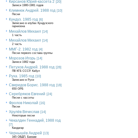
Кирсанов Юрий-кассета 2
[20]
Записи 1980-1981 годов
Климнюк Андрей. 1988 год
[10]
Песни
Кундуз. 1985 год
[6]
Записано в клубах Кундузского
гарнизона
Михайлов Михаил
[14]
1 часть
Михайлов Михаил
[14]
2 часть
ММГ-2. 1982 год
[4]
Песни первого состава группы
Морозов Игорь
[14]
Записи 1982 года
Петухов Андрей. 1988 год
[28]
ПВ КГБ СССР. Кабул
Руха. 1985 год
[10]
Записано в Рухе
Свиридов Борис. 1988 год
[18]
650 ОРБ
Серебряков Евгений
[24]
Песни с кассеты
Фролов Николай
[16]
Песни
Хрулёв Вячеслав
[14]
Некоторые песни
Чекалдин Геннадий, 1988 год
[7]
Кандагар
Чернышёв Андрей
[13]
345 ОВДП, Баграм