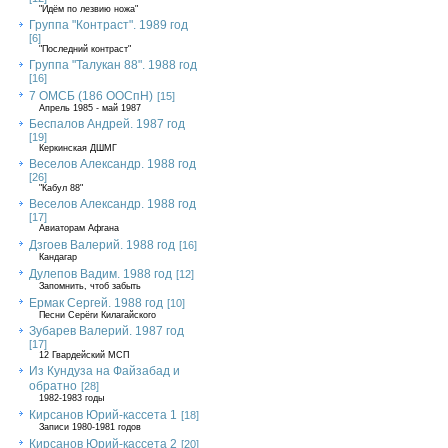
"Идём по лезвию ножа"
Группа "Контраст". 1989 год
[6]
"Последний контраст"
Группа "Талукан 88". 1988 год
[16]
7 ОМСБ (186 ООСпН)
[15]
Апрель 1985 - май 1987
Беспалов Андрей. 1987 год
[19]
Керкинская ДШМГ
Веселов Александр. 1988 год
[26]
"Кабул 88"
Веселов Александр. 1988 год
[17]
Авиаторам Афгана
Дзгоев Валерий. 1988 год
[16]
Кандагар
Дулепов Вадим. 1988 год
[12]
Запомнить, чтоб забыть
Ермак Сергей. 1988 год
[10]
Песни Серёги Килагайского
Зубарев Валерий. 1987 год
[17]
12 Гвардейский МСП
Из Кундуза на Файзабад и
обратно
[28]
1982-1983 годы
Кирсанов Юрий-кассета 1
[18]
Записи 1980-1981 годов
Кирсанов Юрий-кассета 2
[20]