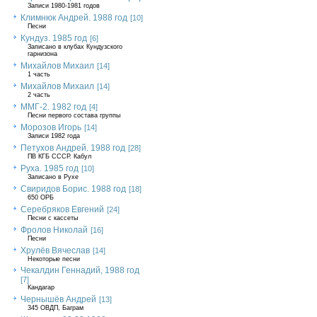
Записи 1980-1981 годов
Климнюк Андрей. 1988 год
[10]
Песни
Кундуз. 1985 год
[6]
Записано в клубах Кундузского
гарнизона
Михайлов Михаил
[14]
1 часть
Михайлов Михаил
[14]
2 часть
ММГ-2. 1982 год
[4]
Песни первого состава группы
Морозов Игорь
[14]
Записи 1982 года
Петухов Андрей. 1988 год
[28]
ПВ КГБ СССР. Кабул
Руха. 1985 год
[10]
Записано в Рухе
Свиридов Борис. 1988 год
[18]
650 ОРБ
Серебряков Евгений
[24]
Песни с кассеты
Фролов Николай
[16]
Песни
Хрулёв Вячеслав
[14]
Некоторые песни
Чекалдин Геннадий, 1988 год
[7]
Кандагар
Чернышёв Андрей
[13]
345 ОВДП, Баграм