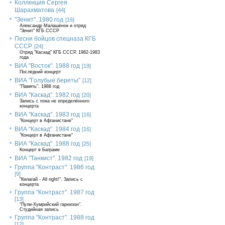
Коллекция Сергея
Шарахматова
[44]
"Зенит". 1980 год
[16]
Александр Малашёнок и отряд
"Зенит" КГБ СССР
Песни бойцов спецназа КГБ
СССР
[24]
Отряд "Каскад" КГБ СССР, 1982-1983
года
ВИА "Восток". 1988 год
[19]
Последний концерт
ВИА "Голубые береты"
[12]
"Память". 1988 год
ВИА "Каскад". 1982 год
[20]
Запись с пока не определённого
концерта
ВИА "Каскад". 1983 год
[16]
"Концерт в Афганистане"
ВИА "Каскад". 1984 год
[16]
"Концерт в Афганистане"
ВИА "Каскад". 1988 год
[25]
Концерт в Баграме
ВИА "Танкист". 1982 год
[19]
Группа "Контраст". 1986 год
[9]
"Килагай - All right!". Запись с
концерта
Группа "Контраст". 1987 год
[13]
"Пули-Хумрийский гарнизон".
Студийная запись
Группа "Контраст". 1988 год
[12]