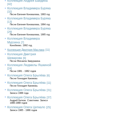
Коллекция Андрея Байдина
[42]
Коллекция Владимира Буряка
[32]
Песни Евгения Коновалова, 1993 год
Коллекция Владимира Буряка
[13]
Песни Евгения Коновалова, 1994 год
Коллекция Владимира Буряка
[29]
Песни Евгения Коновалова, 1995 год
Коллекция Владимира
Мурзина
[7]
Конобеево. 1992 год.
Коллекция Дмитрия Маслака
[11]
Коллекция Дмитрия
Шеварова
[6]
Песни Михаила Замуракина
Коллекция Людмилы Яшкиной
[24]
Песни 1981 - 1982 годов
Коллекция Олега Брылёва
[6]
Песни Геннадия Каюмова
Коллекция Олега Брылёва
[11]
Песни Геннадия Каюмова.
Коллекция Олега Брылёва
[31]
Записи 1988 года
Коллекция Олега Брылёва
[37]
Андрей Битков. Советники. Записи
1986-1988 годов
Коллекция Олега Цепкало
[25]
Записи 1985 - 1986 годов