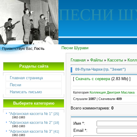
ПЕСНИ Ш
Песни Шурави
Приветствую Вас,
Гость
Главная
»
Файлы
»
Кассеты
»
Колл
Разделы сайта
09-Пули-Чархи (гр. "Зенит")
Главная страница
[
Скачать с сервера
(2.83 Mb) ]
Песни
Написать письмо
Категория
Коллекция Дмитрия Маслака
Слушали
1087
|
Скачивали
409
Выберите категорию
Всего комментариев
:
0
"Афганская кассета № 1"
[25]
1982-1983
"Афганская кассета № 2"
[18]
Имя *:
1982-1983
Email *:
"Афганская кассета № 3"
[41]
1982-1983