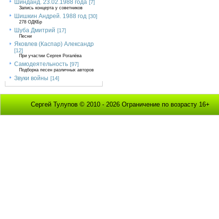
Шинданд. 23.02.1988 года
[7]
Запись концерта у советников
Шишкин Андрей. 1988 год
[30]
278 ОДКБр
Шуба Дмитрий
[17]
Песни
Яковлев (Каспар) Александр
[12]
При участии Сергея Рогалёва
Самодеятельность
[97]
Подборка песен различных авторов
Звуки войны
[14]
Сергей Тулупов © 2010 - 2026 Ограничение по возрасту 16+