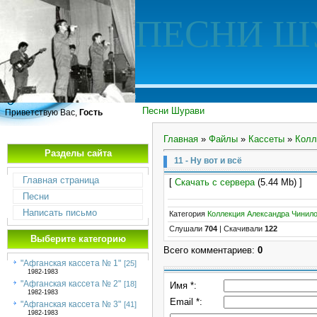
ПЕСНИ Ш
Песни Шурави
Приветствую Вас,
Гость
Главная
»
Файлы
»
Кассеты
»
Колл
Разделы сайта
11 - Ну вот и всё
Главная страница
[
Скачать с сервера
(5.44 Mb) ]
Песни
Написать письмо
Категория
Коллекция Александра Чинил
Слушали
704
|
Скачивали
122
Выберите категорию
Всего комментариев
:
0
"Афганская кассета № 1"
[25]
1982-1983
"Афганская кассета № 2"
[18]
Имя *:
1982-1983
Email *:
"Афганская кассета № 3"
[41]
1982-1983