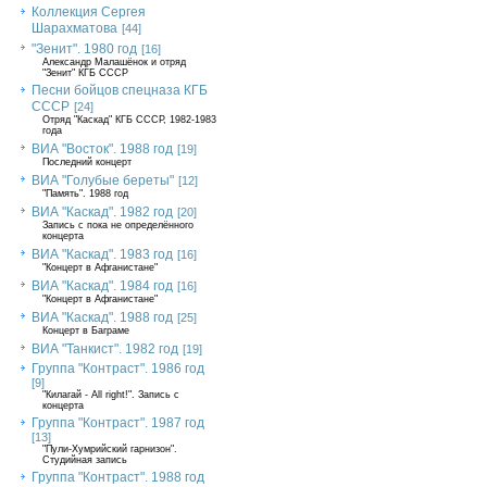
Коллекция Сергея
Шарахматова
[44]
"Зенит". 1980 год
[16]
Александр Малашёнок и отряд
"Зенит" КГБ СССР
Песни бойцов спецназа КГБ
СССР
[24]
Отряд "Каскад" КГБ СССР, 1982-1983
года
ВИА "Восток". 1988 год
[19]
Последний концерт
ВИА "Голубые береты"
[12]
"Память". 1988 год
ВИА "Каскад". 1982 год
[20]
Запись с пока не определённого
концерта
ВИА "Каскад". 1983 год
[16]
"Концерт в Афганистане"
ВИА "Каскад". 1984 год
[16]
"Концерт в Афганистане"
ВИА "Каскад". 1988 год
[25]
Концерт в Баграме
ВИА "Танкист". 1982 год
[19]
Группа "Контраст". 1986 год
[9]
"Килагай - All right!". Запись с
концерта
Группа "Контраст". 1987 год
[13]
"Пули-Хумрийский гарнизон".
Студийная запись
Группа "Контраст". 1988 год