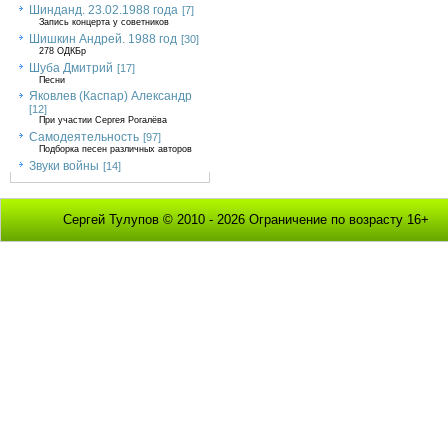
Шинданд. 23.02.1988 года
[7]
Запись концерта у советников
Шишкин Андрей. 1988 год
[30]
278 ОДКБр
Шуба Дмитрий
[17]
Песни
Яковлев (Каспар) Александр
[12]
При участии Сергея Рогалёва
Самодеятельность
[97]
Подборка песен различных авторов
Звуки войны
[14]
Сергей Тулупов © 2010 - 2026 Ограничение по возрасту 16+