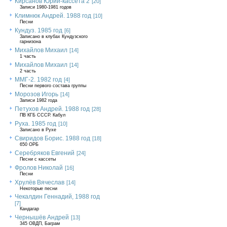
Кирсанов Юрий-кассета 2
[20]
Записи 1980-1981 годов
Климнюк Андрей. 1988 год
[10]
Песни
Кундуз. 1985 год
[6]
Записано в клубах Кундузского
гарнизона
Михайлов Михаил
[14]
1 часть
Михайлов Михаил
[14]
2 часть
ММГ-2. 1982 год
[4]
Песни первого состава группы
Морозов Игорь
[14]
Записи 1982 года
Петухов Андрей. 1988 год
[28]
ПВ КГБ СССР. Кабул
Руха. 1985 год
[10]
Записано в Рухе
Свиридов Борис. 1988 год
[18]
650 ОРБ
Серебряков Евгений
[24]
Песни с кассеты
Фролов Николай
[16]
Песни
Хрулёв Вячеслав
[14]
Некоторые песни
Чекалдин Геннадий, 1988 год
[7]
Кандагар
Чернышёв Андрей
[13]
345 ОВДП, Баграм