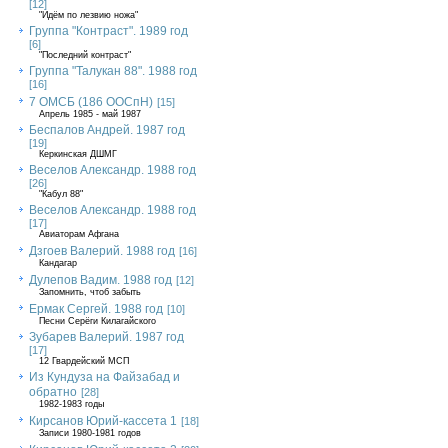
[12]
"Идём по лезвию ножа"
Группа "Контраст". 1989 год
[6]
"Последний контраст"
Группа "Талукан 88". 1988 год
[16]
7 ОМСБ (186 ООСпН)
[15]
Апрель 1985 - май 1987
Беспалов Андрей. 1987 год
[19]
Керкинская ДШМГ
Веселов Александр. 1988 год
[26]
"Кабул 88"
Веселов Александр. 1988 год
[17]
Авиаторам Афгана
Дзгоев Валерий. 1988 год
[16]
Кандагар
Дулепов Вадим. 1988 год
[12]
Запомнить, чтоб забыть
Ермак Сергей. 1988 год
[10]
Песни Серёги Килагайского
Зубарев Валерий. 1987 год
[17]
12 Гвардейский МСП
Из Кундуза на Файзабад и
обратно
[28]
1982-1983 годы
Кирсанов Юрий-кассета 1
[18]
Записи 1980-1981 годов