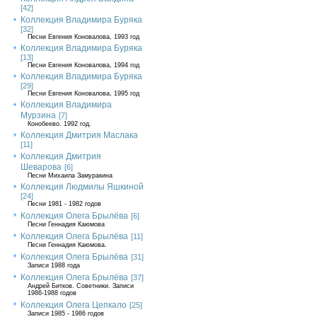
[42]
Коллекция Владимира Буряка
[32]
Песни Евгения Коновалова, 1993 год
Коллекция Владимира Буряка
[13]
Песни Евгения Коновалова, 1994 год
Коллекция Владимира Буряка
[29]
Песни Евгения Коновалова, 1995 год
Коллекция Владимира
Мурзина
[7]
Конобеево. 1992 год.
Коллекция Дмитрия Маслака
[11]
Коллекция Дмитрия
Шеварова
[6]
Песни Михаила Замуракина
Коллекция Людмилы Яшкиной
[24]
Песни 1981 - 1982 годов
Коллекция Олега Брылёва
[6]
Песни Геннадия Каюмова
Коллекция Олега Брылёва
[11]
Песни Геннадия Каюмова.
Коллекция Олега Брылёва
[31]
Записи 1988 года
Коллекция Олега Брылёва
[37]
Андрей Битков. Советники. Записи
1986-1988 годов
Коллекция Олега Цепкало
[25]
Записи 1985 - 1986 годов