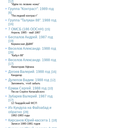
[12]
"Идём по лезвию ножа"
Группа "Контраст". 1989 год
[6]
"Последний контраст"
Группа "Талукан 88". 1988 год
[16]
7 ОМСБ (186 ООСпН)
[15]
Апрель 1985 - май 1987
Беспалов Андрей. 1987 год
[19]
Керкинская ДШМГ
Веселов Александр. 1988 год
[26]
"Кабул 88"
Веселов Александр. 1988 год
[17]
Авиаторам Афгана
Дзгоев Валерий. 1988 год
[16]
Кандагар
Дулепов Вадим. 1988 год
[12]
Запомнить, чтоб забыть
Ермак Сергей. 1988 год
[10]
Песни Серёги Килагайского
Зубарев Валерий. 1987 год
[17]
12 Гвардейский МСП
Из Кундуза на Файзабад и
обратно
[28]
1982-1983 годы
Кирсанов Юрий-кассета 1
[18]
Записи 1980-1981 годов