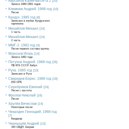
Кирсанов Юрий-кассета 2
[20]
Записи 1980-1981 годов
Климнюк Андрей. 1988 год
[10]
Песни
Кундуз. 1985 год
[6]
Записано в клубах Кундузского
гарнизона
Михайлов Михаил
[14]
1 часть
Михайлов Михаил
[14]
2 часть
ММГ-2. 1982 год
[4]
Песни первого состава группы
Морозов Игорь
[14]
Записи 1982 года
Петухов Андрей. 1988 год
[28]
ПВ КГБ СССР. Кабул
Руха. 1985 год
[10]
Записано в Рухе
Свиридов Борис. 1988 год
[18]
650 ОРБ
Серебряков Евгений
[24]
Песни с кассеты
Фролов Николай
[16]
Песни
Хрулёв Вячеслав
[14]
Некоторые песни
Чекалдин Геннадий, 1988 год
[7]
Кандагар
Чернышёв Андрей
[13]
345 ОВДП, Баграм