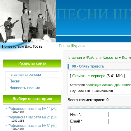
ПЕСНИ Ш
Песни Шурави
Приветствую Вас,
Гость
Главная
»
Файлы
»
Кассеты
»
Колл
Разделы сайта
08 - Опять тревога
Главная страница
[
Скачать с сервера
(5.41 Mb) ]
Песни
Категория
Коллекция Александра Чинил
Написать письмо
Слушали
710
|
Скачивали
90
Выберите категорию
Всего комментариев
:
0
"Афганская кассета № 1"
[25]
1982-1983
Имя *:
"Афганская кассета № 2"
[18]
Email *:
1982-1983
"Афганская кассета № 3"
[41]
1982-1983