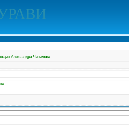
УРАВИ
екция Александра Чинилова
ова