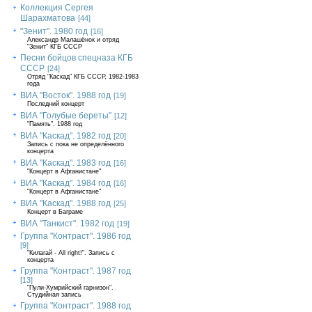
Коллекция Сергея
Шарахматова
[44]
"Зенит". 1980 год
[16]
Александр Малашёнок и отряд
"Зенит" КГБ СССР
Песни бойцов спецназа КГБ
СССР
[24]
Отряд "Каскад" КГБ СССР, 1982-1983
года
ВИА "Восток". 1988 год
[19]
Последний концерт
ВИА "Голубые береты"
[12]
"Память". 1988 год
ВИА "Каскад". 1982 год
[20]
Запись с пока не определённого
концерта
ВИА "Каскад". 1983 год
[16]
"Концерт в Афганистане"
ВИА "Каскад". 1984 год
[16]
"Концерт в Афганистане"
ВИА "Каскад". 1988 год
[25]
Концерт в Баграме
ВИА "Танкист". 1982 год
[19]
Группа "Контраст". 1986 год
[9]
"Килагай - All right!". Запись с
концерта
Группа "Контраст". 1987 год
[13]
"Пули-Хумрийский гарнизон".
Студийная запись
Группа "Контраст". 1988 год