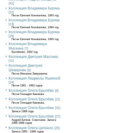
[42]
Коллекция Владимира Буряка
[32]
Песни Евгения Коновалова, 1993 год
Коллекция Владимира Буряка
[13]
Песни Евгения Коновалова, 1994 год
Коллекция Владимира Буряка
[29]
Песни Евгения Коновалова, 1995 год
Коллекция Владимира
Мурзина
[7]
Конобеево. 1992 год.
Коллекция Дмитрия Маслака
[11]
Коллекция Дмитрия
Шеварова
[6]
Песни Михаила Замуракина
Коллекция Людмилы Яшкиной
[24]
Песни 1981 - 1982 годов
Коллекция Олега Брылёва
[6]
Песни Геннадия Каюмова
Коллекция Олега Брылёва
[11]
Песни Геннадия Каюмова.
Коллекция Олега Брылёва
[31]
Записи 1988 года
Коллекция Олега Брылёва
[37]
Андрей Битков. Советники. Записи
1986-1988 годов
Коллекция Олега Цепкало
[25]
Записи 1985 - 1986 годов