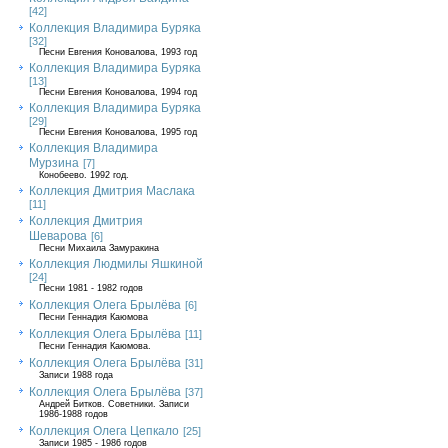
[42]
Коллекция Владимира Буряка
[32]
Песни Евгения Коновалова, 1993 год
Коллекция Владимира Буряка
[13]
Песни Евгения Коновалова, 1994 год
Коллекция Владимира Буряка
[29]
Песни Евгения Коновалова, 1995 год
Коллекция Владимира
Мурзина
[7]
Конобеево. 1992 год.
Коллекция Дмитрия Маслака
[11]
Коллекция Дмитрия
Шеварова
[6]
Песни Михаила Замуракина
Коллекция Людмилы Яшкиной
[24]
Песни 1981 - 1982 годов
Коллекция Олега Брылёва
[6]
Песни Геннадия Каюмова
Коллекция Олега Брылёва
[11]
Песни Геннадия Каюмова.
Коллекция Олега Брылёва
[31]
Записи 1988 года
Коллекция Олега Брылёва
[37]
Андрей Битков. Советники. Записи
1986-1988 годов
Коллекция Олега Цепкало
[25]
Записи 1985 - 1986 годов