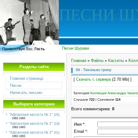
ПЕСНИ Ш
Песни Шурави
Приветствую Вас,
Гость
Главная
»
Файлы
»
Кассеты
»
Колл
Разделы сайта
06 - Тихонько трону
Главная страница
[
Скачать с сервера
(2.70 Mb) ]
Песни
Написать письмо
Категория
Коллекция Александра Чинил
Слушали
722
|
Скачивали
114
Выберите категорию
Всего комментариев
:
0
"Афганская кассета № 1"
[25]
1982-1983
"Афганская кассета № 2"
[18]
Имя *:
1982-1983
Email *:
"Афганская кассета № 3"
[41]
1982-1983