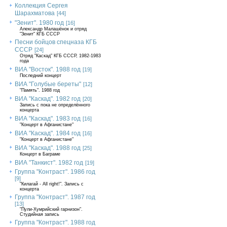
Коллекция Сергея
Шарахматова
[44]
"Зенит". 1980 год
[16]
Александр Малашёнок и отряд
"Зенит" КГБ СССР
Песни бойцов спецназа КГБ
СССР
[24]
Отряд "Каскад" КГБ СССР, 1982-1983
года
ВИА "Восток". 1988 год
[19]
Последний концерт
ВИА "Голубые береты"
[12]
"Память". 1988 год
ВИА "Каскад". 1982 год
[20]
Запись с пока не определённого
концерта
ВИА "Каскад". 1983 год
[16]
"Концерт в Афганистане"
ВИА "Каскад". 1984 год
[16]
"Концерт в Афганистане"
ВИА "Каскад". 1988 год
[25]
Концерт в Баграме
ВИА "Танкист". 1982 год
[19]
Группа "Контраст". 1986 год
[9]
"Килагай - All right!". Запись с
концерта
Группа "Контраст". 1987 год
[13]
"Пули-Хумрийский гарнизон".
Студийная запись
Группа "Контраст". 1988 год