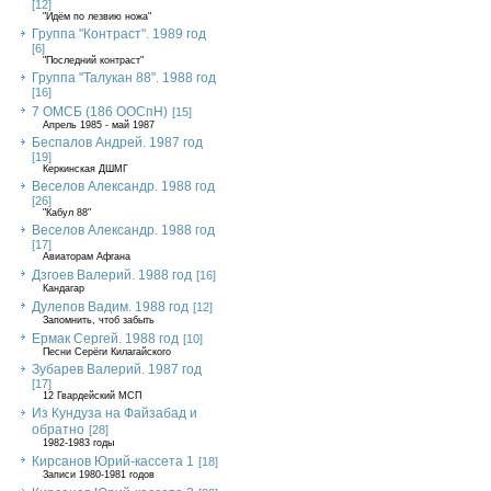
[12]
"Идём по лезвию ножа"
Группа "Контраст". 1989 год
[6]
"Последний контраст"
Группа "Талукан 88". 1988 год
[16]
7 ОМСБ (186 ООСпН)
[15]
Апрель 1985 - май 1987
Беспалов Андрей. 1987 год
[19]
Керкинская ДШМГ
Веселов Александр. 1988 год
[26]
"Кабул 88"
Веселов Александр. 1988 год
[17]
Авиаторам Афгана
Дзгоев Валерий. 1988 год
[16]
Кандагар
Дулепов Вадим. 1988 год
[12]
Запомнить, чтоб забыть
Ермак Сергей. 1988 год
[10]
Песни Серёги Килагайского
Зубарев Валерий. 1987 год
[17]
12 Гвардейский МСП
Из Кундуза на Файзабад и
обратно
[28]
1982-1983 годы
Кирсанов Юрий-кассета 1
[18]
Записи 1980-1981 годов