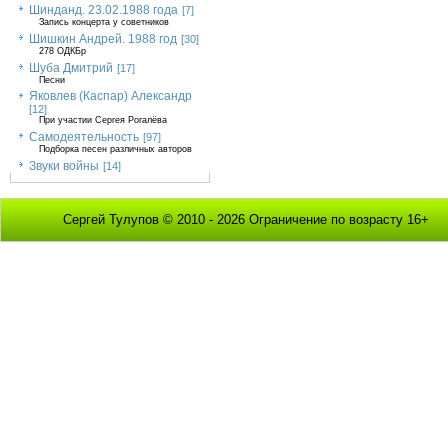
Шинданд. 23.02.1988 года
[7]
Запись концерта у советников
Шишкин Андрей. 1988 год
[30]
278 ОДКБр
Шуба Дмитрий
[17]
Песни
Яковлев (Каспар) Александр
[12]
При участии Сергея Рогалёва
Самодеятельность
[97]
Подборка песен различных авторов
Звуки войны
[14]
Сергей Тулупов © 2010 - 2026 Ограничение по возрасту 16+