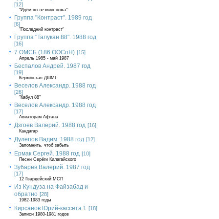
[12]
"Идём по лезвию ножа"
Группа "Контраст". 1989 год
[6]
"Последний контраст"
Группа "Талукан 88". 1988 год
[16]
7 ОМСБ (186 ООСпН)
[15]
Апрель 1985 - май 1987
Беспалов Андрей. 1987 год
[19]
Керкинская ДШМГ
Веселов Александр. 1988 год
[26]
"Кабул 88"
Веселов Александр. 1988 год
[17]
Авиаторам Афгана
Дзгоев Валерий. 1988 год
[16]
Кандагар
Дулепов Вадим. 1988 год
[12]
Запомнить, чтоб забыть
Ермак Сергей. 1988 год
[10]
Песни Серёги Килагайского
Зубарев Валерий. 1987 год
[17]
12 Гвардейский МСП
Из Кундуза на Файзабад и
обратно
[28]
1982-1983 годы
Кирсанов Юрий-кассета 1
[18]
Записи 1980-1981 годов