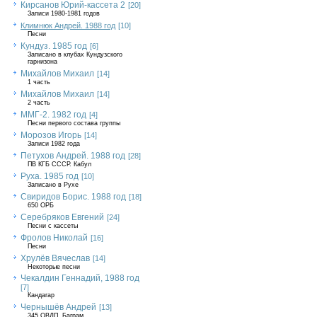
Кирсанов Юрий-кассета 2
[20]
Записи 1980-1981 годов
Климнюк Андрей. 1988 год
[10]
Песни
Кундуз. 1985 год
[6]
Записано в клубах Кундузского
гарнизона
Михайлов Михаил
[14]
1 часть
Михайлов Михаил
[14]
2 часть
ММГ-2. 1982 год
[4]
Песни первого состава группы
Морозов Игорь
[14]
Записи 1982 года
Петухов Андрей. 1988 год
[28]
ПВ КГБ СССР. Кабул
Руха. 1985 год
[10]
Записано в Рухе
Свиридов Борис. 1988 год
[18]
650 ОРБ
Серебряков Евгений
[24]
Песни с кассеты
Фролов Николай
[16]
Песни
Хрулёв Вячеслав
[14]
Некоторые песни
Чекалдин Геннадий, 1988 год
[7]
Кандагар
Чернышёв Андрей
[13]
345 ОВДП, Баграм