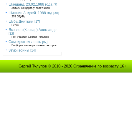
Шинданд. 23.02.1988 года
[7]
Запись концерта у советников
Шишкин Андрей. 1988 год
[30]
278 ОДКБр
Шуба Дмитрий
[17]
Песни
Яковлев (Каспар) Александр
[12]
При участии Сергея Рогалёва
Самодеятельность
[97]
Подборка песен различных авторов
Звуки войны
[14]
Сергей Тулупов © 2010 - 2026 Ограничение по возрасту 16+