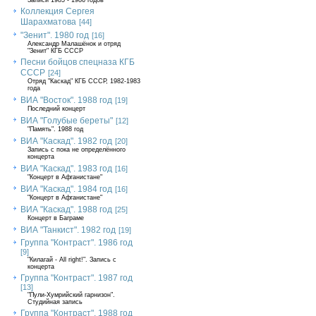
Записи 1985 - 1986 годов
Коллекция Сергея
Шарахматова
[44]
"Зенит". 1980 год
[16]
Александр Малашёнок и отряд
"Зенит" КГБ СССР
Песни бойцов спецназа КГБ
СССР
[24]
Отряд "Каскад" КГБ СССР, 1982-1983
года
ВИА "Восток". 1988 год
[19]
Последний концерт
ВИА "Голубые береты"
[12]
"Память". 1988 год
ВИА "Каскад". 1982 год
[20]
Запись с пока не определённого
концерта
ВИА "Каскад". 1983 год
[16]
"Концерт в Афганистане"
ВИА "Каскад". 1984 год
[16]
"Концерт в Афганистане"
ВИА "Каскад". 1988 год
[25]
Концерт в Баграме
ВИА "Танкист". 1982 год
[19]
Группа "Контраст". 1986 год
[9]
"Килагай - All right!". Запись с
концерта
Группа "Контраст". 1987 год
[13]
"Пули-Хумрийский гарнизон".
Студийная запись
Группа "Контраст". 1988 год