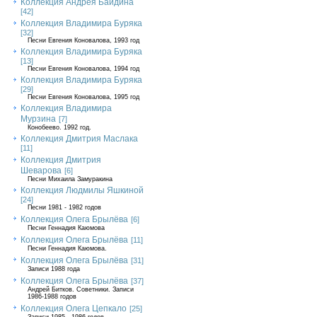
Коллекция Андрея Байдина
[42]
Коллекция Владимира Буряка
[32]
Песни Евгения Коновалова, 1993 год
Коллекция Владимира Буряка
[13]
Песни Евгения Коновалова, 1994 год
Коллекция Владимира Буряка
[29]
Песни Евгения Коновалова, 1995 год
Коллекция Владимира
Мурзина
[7]
Конобеево. 1992 год.
Коллекция Дмитрия Маслака
[11]
Коллекция Дмитрия
Шеварова
[6]
Песни Михаила Замуракина
Коллекция Людмилы Яшкиной
[24]
Песни 1981 - 1982 годов
Коллекция Олега Брылёва
[6]
Песни Геннадия Каюмова
Коллекция Олега Брылёва
[11]
Песни Геннадия Каюмова.
Коллекция Олега Брылёва
[31]
Записи 1988 года
Коллекция Олега Брылёва
[37]
Андрей Битков. Советники. Записи
1986-1988 годов
Коллекция Олега Цепкало
[25]