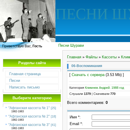
ПЕСНИ Ш
Песни Шурави
Приветствую Вас,
Гость
Главная
»
Файлы
»
Кассеты
»
Клим
Разделы сайта
06-Воспоминания
Главная страница
[
Скачать с сервера
(3.53 Mb) ]
Песни
Написать письмо
Категория
Климнюк Андрей. 1988 год
Слушали
1379
|
Скачивали
770
Выберите категорию
Всего комментариев
:
0
"Афганская кассета № 1"
[25]
1982-1983
"Афганская кассета № 2"
[18]
Имя *:
1982-1983
Email *:
"Афганская кассета № 3"
[41]
1982-1983