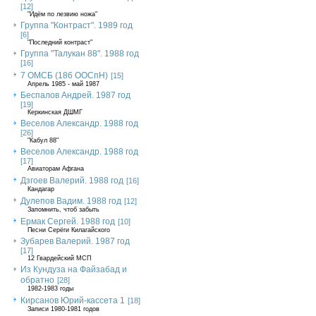
[12]
"Идём по лезвию ножа"
Группа "Контраст". 1989 год
[6]
"Последний контраст"
Группа "Талукан 88". 1988 год
[16]
7 ОМСБ (186 ООСпН)
[15]
Апрель 1985 - май 1987
Беспалов Андрей. 1987 год
[19]
Керкинская ДШМГ
Веселов Александр. 1988 год
[26]
"Кабул 88"
Веселов Александр. 1988 год
[17]
Авиаторам Афгана
Дзгоев Валерий. 1988 год
[16]
Кандагар
Дулепов Вадим. 1988 год
[12]
Запомнить, чтоб забыть
Ермак Сергей. 1988 год
[10]
Песни Серёги Килагайского
Зубарев Валерий. 1987 год
[17]
12 Гвардейский МСП
Из Кундуза на Файзабад и
обратно
[28]
1982-1983 годы
Кирсанов Юрий-кассета 1
[18]
Записи 1980-1981 годов