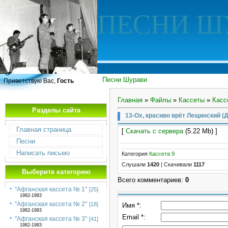
ПЕСНИ Ш
Песни Шурави
Приветствую Вас,
Гость
Главная
»
Файлы
»
Кассеты
»
Касс
Разделы сайта
13-Ох, красиво врёт Лещинский (Д
Главная страница
[
Скачать с сервера
(5.22 Mb) ]
Песни
Написать письмо
Категория
Кассета 9
Слушали
1420
|
Скачивали
1117
Выберите категорию
Всего комментариев
:
0
"Афганская кассета № 1"
[25]
1982-1983
"Афганская кассета № 2"
[18]
Имя *:
1982-1983
Email *:
"Афганская кассета № 3"
[41]
1982-1983