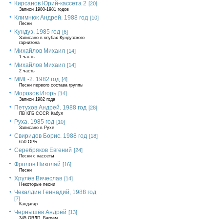
Кирсанов Юрий-кассета 2
[20]
Записи 1980-1981 годов
Климнюк Андрей. 1988 год
[10]
Песни
Кундуз. 1985 год
[6]
Записано в клубах Кундузского
гарнизона
Михайлов Михаил
[14]
1 часть
Михайлов Михаил
[14]
2 часть
ММГ-2. 1982 год
[4]
Песни первого состава группы
Морозов Игорь
[14]
Записи 1982 года
Петухов Андрей. 1988 год
[28]
ПВ КГБ СССР. Кабул
Руха. 1985 год
[10]
Записано в Рухе
Свиридов Борис. 1988 год
[18]
650 ОРБ
Серебряков Евгений
[24]
Песни с кассеты
Фролов Николай
[16]
Песни
Хрулёв Вячеслав
[14]
Некоторые песни
Чекалдин Геннадий, 1988 год
[7]
Кандагар
Чернышёв Андрей
[13]
345 ОВДП, Баграм