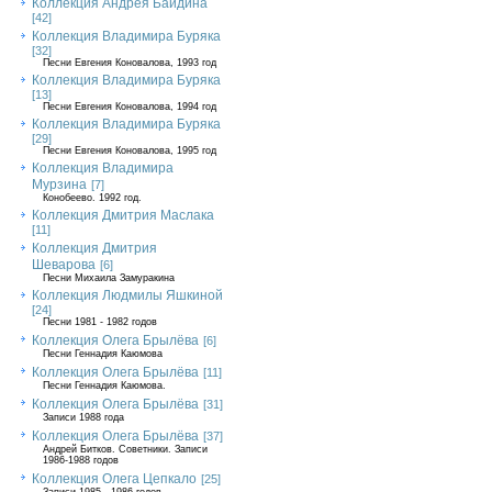
Коллекция Андрея Байдина
[42]
Коллекция Владимира Буряка
[32]
Песни Евгения Коновалова, 1993 год
Коллекция Владимира Буряка
[13]
Песни Евгения Коновалова, 1994 год
Коллекция Владимира Буряка
[29]
Песни Евгения Коновалова, 1995 год
Коллекция Владимира
Мурзина
[7]
Конобеево. 1992 год.
Коллекция Дмитрия Маслака
[11]
Коллекция Дмитрия
Шеварова
[6]
Песни Михаила Замуракина
Коллекция Людмилы Яшкиной
[24]
Песни 1981 - 1982 годов
Коллекция Олега Брылёва
[6]
Песни Геннадия Каюмова
Коллекция Олега Брылёва
[11]
Песни Геннадия Каюмова.
Коллекция Олега Брылёва
[31]
Записи 1988 года
Коллекция Олега Брылёва
[37]
Андрей Битков. Советники. Записи
1986-1988 годов
Коллекция Олега Цепкало
[25]