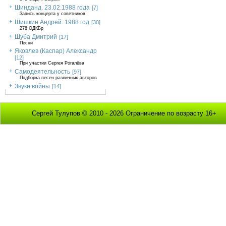
Шинданд. 23.02.1988 года
[7]
Запись концерта у советников
Шишкин Андрей. 1988 год
[30]
278 ОДКБр
Шуба Дмитрий
[17]
Песни
Яковлев (Каспар) Александр
[12]
При участии Сергея Рогалёва
Самодеятельность
[97]
Подборка песен различных авторов
Звуки войны
[14]
Сергей Тулупов © 2010 - 2026 Ограничение по возрасту 16+