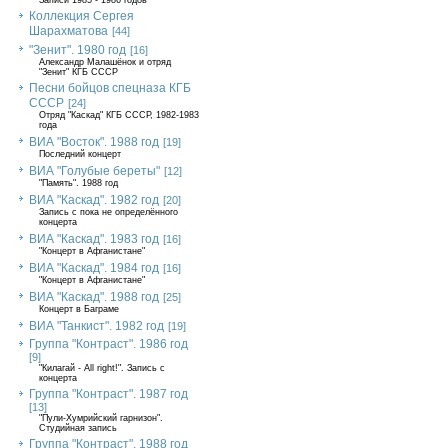
Записи 1985 - 1986 годов
Коллекция Сергея
Шарахматова
[44]
"Зенит". 1980 год
[16]
Александр Малашёнок и отряд
"Зенит" КГБ СССР
Песни бойцов спецназа КГБ
СССР
[24]
Отряд "Каскад" КГБ СССР, 1982-1983
года
ВИА "Восток". 1988 год
[19]
Последний концерт
ВИА "Голубые береты"
[12]
"Память". 1988 год
ВИА "Каскад". 1982 год
[20]
Запись с пока не определённого
концерта
ВИА "Каскад". 1983 год
[16]
"Концерт в Афганистане"
ВИА "Каскад". 1984 год
[16]
"Концерт в Афганистане"
ВИА "Каскад". 1988 год
[25]
Концерт в Баграме
ВИА "Танкист". 1982 год
[19]
Группа "Контраст". 1986 год
[9]
"Килагай - All right!". Запись с
концерта
Группа "Контраст". 1987 год
[13]
"Пули-Хумрийский гарнизон".
Студийная запись
Группа "Контраст". 1988 год