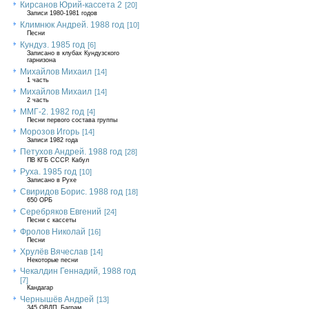
Кирсанов Юрий-кассета 2
[20]
Записи 1980-1981 годов
Климнюк Андрей. 1988 год
[10]
Песни
Кундуз. 1985 год
[6]
Записано в клубах Кундузского
гарнизона
Михайлов Михаил
[14]
1 часть
Михайлов Михаил
[14]
2 часть
ММГ-2. 1982 год
[4]
Песни первого состава группы
Морозов Игорь
[14]
Записи 1982 года
Петухов Андрей. 1988 год
[28]
ПВ КГБ СССР. Кабул
Руха. 1985 год
[10]
Записано в Рухе
Свиридов Борис. 1988 год
[18]
650 ОРБ
Серебряков Евгений
[24]
Песни с кассеты
Фролов Николай
[16]
Песни
Хрулёв Вячеслав
[14]
Некоторые песни
Чекалдин Геннадий, 1988 год
[7]
Кандагар
Чернышёв Андрей
[13]
345 ОВДП, Баграм