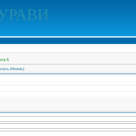
УРАВИ
ета 6
лась (Неизв.)