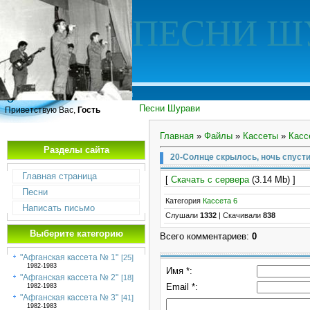
ПЕСНИ Ш
Песни Шурави
Приветствую Вас,
Гость
Главная
»
Файлы
»
Кассеты
»
Касс
Разделы сайта
20-Солнце скрылось, ночь спусти
Главная страница
[
Скачать с сервера
(3.14 Mb) ]
Песни
Категория
Кассета 6
Написать письмо
Слушали
1332
|
Скачивали
838
Выберите категорию
Всего комментариев
:
0
"Афганская кассета № 1"
[25]
1982-1983
Имя *:
"Афганская кассета № 2"
[18]
Email *:
1982-1983
"Афганская кассета № 3"
[41]
1982-1983