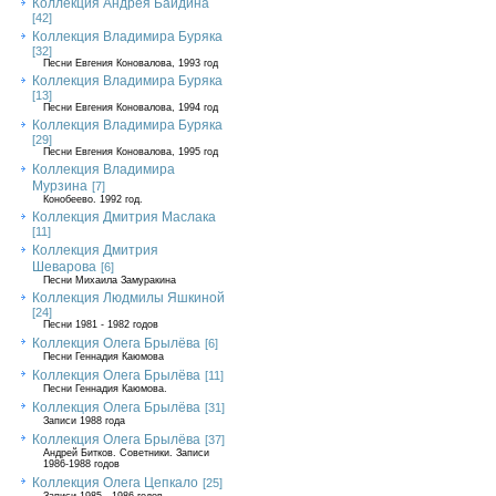
Коллекция Андрея Байдина
[42]
Коллекция Владимира Буряка
[32]
Песни Евгения Коновалова, 1993 год
Коллекция Владимира Буряка
[13]
Песни Евгения Коновалова, 1994 год
Коллекция Владимира Буряка
[29]
Песни Евгения Коновалова, 1995 год
Коллекция Владимира
Мурзина
[7]
Конобеево. 1992 год.
Коллекция Дмитрия Маслака
[11]
Коллекция Дмитрия
Шеварова
[6]
Песни Михаила Замуракина
Коллекция Людмилы Яшкиной
[24]
Песни 1981 - 1982 годов
Коллекция Олега Брылёва
[6]
Песни Геннадия Каюмова
Коллекция Олега Брылёва
[11]
Песни Геннадия Каюмова.
Коллекция Олега Брылёва
[31]
Записи 1988 года
Коллекция Олега Брылёва
[37]
Андрей Битков. Советники. Записи
1986-1988 годов
Коллекция Олега Цепкало
[25]