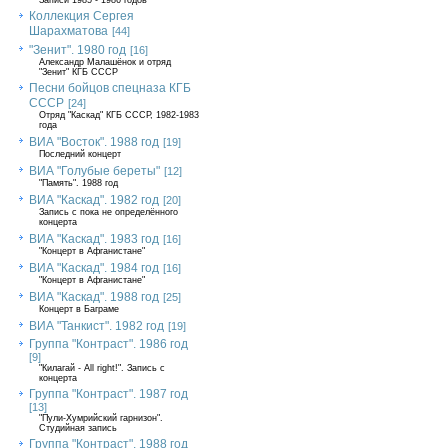
Записи 1985 - 1986 годов
Коллекция Сергея
Шарахматова
[44]
"Зенит". 1980 год
[16]
Александр Малашёнок и отряд
"Зенит" КГБ СССР
Песни бойцов спецназа КГБ
СССР
[24]
Отряд "Каскад" КГБ СССР, 1982-1983
года
ВИА "Восток". 1988 год
[19]
Последний концерт
ВИА "Голубые береты"
[12]
"Память". 1988 год
ВИА "Каскад". 1982 год
[20]
Запись с пока не определённого
концерта
ВИА "Каскад". 1983 год
[16]
"Концерт в Афганистане"
ВИА "Каскад". 1984 год
[16]
"Концерт в Афганистане"
ВИА "Каскад". 1988 год
[25]
Концерт в Баграме
ВИА "Танкист". 1982 год
[19]
Группа "Контраст". 1986 год
[9]
"Килагай - All right!". Запись с
концерта
Группа "Контраст". 1987 год
[13]
"Пули-Хумрийский гарнизон".
Студийная запись
Группа "Контраст". 1988 год