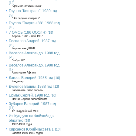
[12]
"Идём по лезвию ножа"
Группа "Контраст". 1989 год
[6]
"Последний контраст"
Группа "Талукан 88". 1988 год
[16]
7 ОМСБ (186 ООСпН)
[15]
Апрель 1985 - май 1987
Беспалов Андрей. 1987 год
[19]
Керкинская ДШМГ
Веселов Александр. 1988 год
[26]
"Кабул 88"
Веселов Александр. 1988 год
[17]
Авиаторам Афгана
Дзгоев Валерий. 1988 год
[16]
Кандагар
Дулепов Вадим. 1988 год
[12]
Запомнить, чтоб забыть
Ермак Сергей. 1988 год
[10]
Песни Серёги Килагайского
Зубарев Валерий. 1987 год
[17]
12 Гвардейский МСП
Из Кундуза на Файзабад и
обратно
[28]
1982-1983 годы
Кирсанов Юрий-кассета 1
[18]
Записи 1980-1981 годов