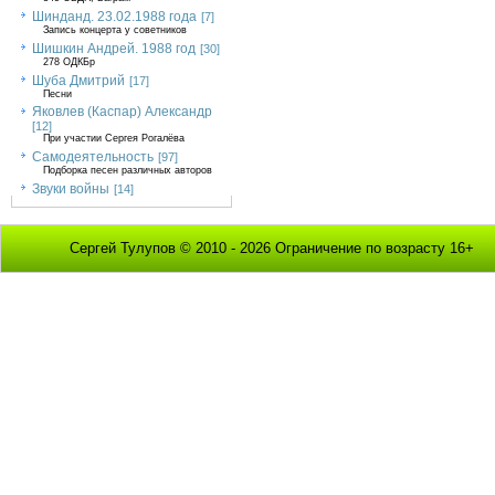
Шинданд. 23.02.1988 года
[7]
Запись концерта у советников
Шишкин Андрей. 1988 год
[30]
278 ОДКБр
Шуба Дмитрий
[17]
Песни
Яковлев (Каспар) Александр
[12]
При участии Сергея Рогалёва
Самодеятельность
[97]
Подборка песен различных авторов
Звуки войны
[14]
Сергей Тулупов © 2010 - 2026 Ограничение по возрасту 16+