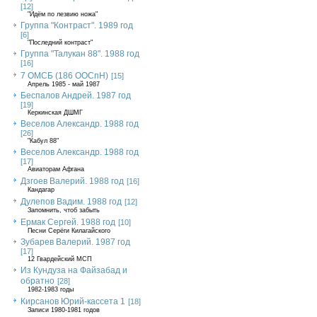
[12]
"Идём по лезвию ножа"
Группа "Контраст". 1989 год
[6]
"Последний контраст"
Группа "Талукан 88". 1988 год
[16]
7 ОМСБ (186 ООСпН)
[15]
Апрель 1985 - май 1987
Беспалов Андрей. 1987 год
[19]
Керкинская ДШМГ
Веселов Александр. 1988 год
[26]
"Кабул 88"
Веселов Александр. 1988 год
[17]
Авиаторам Афгана
Дзгоев Валерий. 1988 год
[16]
Кандагар
Дулепов Вадим. 1988 год
[12]
Запомнить, чтоб забыть
Ермак Сергей. 1988 год
[10]
Песни Серёги Килагайского
Зубарев Валерий. 1987 год
[17]
12 Гвардейский МСП
Из Кундуза на Файзабад и
обратно
[28]
1982-1983 годы
Кирсанов Юрий-кассета 1
[18]
Записи 1980-1981 годов