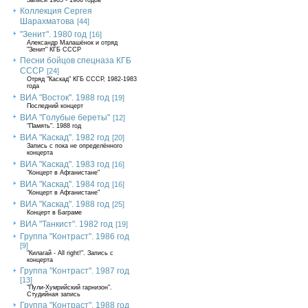
Записи 1985 - 1986 годов
Коллекция Сергея
Шарахматова
[44]
"Зенит". 1980 год
[16]
Александр Малашёнок и отряд
"Зенит" КГБ СССР
Песни бойцов спецназа КГБ
СССР
[24]
Отряд "Каскад" КГБ СССР, 1982-1983
года
ВИА "Восток". 1988 год
[19]
Последний концерт
ВИА "Голубые береты"
[12]
"Память". 1988 год
ВИА "Каскад". 1982 год
[20]
Запись с пока не определённого
концерта
ВИА "Каскад". 1983 год
[16]
"Концерт в Афганистане"
ВИА "Каскад". 1984 год
[16]
"Концерт в Афганистане"
ВИА "Каскад". 1988 год
[25]
Концерт в Баграме
ВИА "Танкист". 1982 год
[19]
Группа "Контраст". 1986 год
[9]
"Килагай - All right!". Запись с
концерта
Группа "Контраст". 1987 год
[13]
"Пули-Хумрийский гарнизон".
Студийная запись
Группа "Контраст". 1988 год