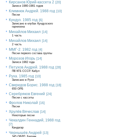
Кирсанов Юрий-кассета 2
[20]
Записи 1980-1981 годов
Климнюк Андрей. 1988 год
[10]
Песни
Кундуз. 1985 год
[6]
Записано в клубах Кундузского
гарнизона
Михайлов Михаил
[14]
1 часть
Михайлов Михаил
[14]
2 часть
ММГ-2. 1982 год
[4]
Песни первого состава группы
Морозов Игорь
[14]
Записи 1982 года
Петухов Андрей. 1988 год
[28]
ПВ КГБ СССР. Кабул
Руха. 1985 год
[10]
Записано в Рухе
Свиридов Борис. 1988 год
[18]
650 ОРБ
Серебряков Евгений
[24]
Песни с кассеты
Фролов Николай
[16]
Песни
Хрулёв Вячеслав
[14]
Некоторые песни
Чекалдин Геннадий, 1988 год
[7]
Кандагар
Чернышёв Андрей
[13]
345 ОВДП, Баграм