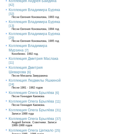
Коллекция Андрея Байдина
[42]
Коллекция Владимира Буряка
[32]
Песни Евгения Коновалова, 1993 год
Коллекция Владимира Буряка
[13]
Песни Евгения Коновалова, 1994 год
Коллекция Владимира Буряка
[29]
Песни Евгения Коновалова, 1995 год
Коллекция Владимира
Мурзина
[7]
Конобеево. 1992 год.
Коллекция Дмитрия Маслака
[11]
Коллекция Дмитрия
Шеварова
[6]
Песни Михаила Замуракина
Коллекция Людмилы Яшкиной
[24]
Песни 1981 - 1982 годов
Коллекция Олега Брылёва
[6]
Песни Геннадия Каюмова
Коллекция Олега Брылёва
[11]
Песни Геннадия Каюмова.
Коллекция Олега Брылёва
[31]
Записи 1988 года
Коллекция Олега Брылёва
[37]
Андрей Битков. Советники. Записи
1986-1988 годов
Коллекция Олега Цепкало
[25]