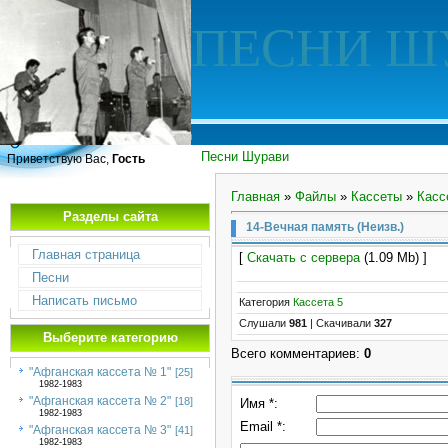
ПЕСНИ Ш
Песни Шурави
Приветствую Вас,
Гость
Главная
»
Файлы
»
Кассеты
»
Касс
Разделы сайта
14-Вечная память (Неизв.)
Главная страница
[
Скачать с сервера
(1.09 Mb) ]
Песни
Написать письмо
Категория
Кассета 5
Слушали
981
|
Скачивали
327
Выберите категорию
Всего комментариев
:
0
"Афганская кассета № 1"
[25]
1982-1983
"Афганская кассета № 2"
[18]
Имя *:
1982-1983
Email *:
"Афганская кассета № 3"
[41]
1982-1983