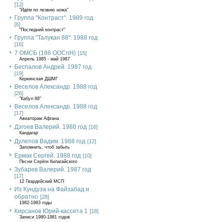
[12]
"Идём по лезвию ножа"
Группа "Контраст". 1989 год
[6]
"Последний контраст"
Группа "Талукан 88". 1988 год
[16]
7 ОМСБ (186 ООСпН)
[15]
Апрель 1985 - май 1987
Беспалов Андрей. 1987 год
[19]
Керкинская ДШМГ
Веселов Александр. 1988 год
[26]
"Кабул 88"
Веселов Александр. 1988 год
[17]
Авиаторам Афгана
Дзгоев Валерий. 1988 год
[16]
Кандагар
Дулепов Вадим. 1988 год
[12]
Запомнить, чтоб забыть
Ермак Сергей. 1988 год
[10]
Песни Серёги Килагайского
Зубарев Валерий. 1987 год
[17]
12 Гвардейский МСП
Из Кундуза на Файзабад и
обратно
[28]
1982-1983 годы
Кирсанов Юрий-кассета 1
[18]
Записи 1980-1981 годов