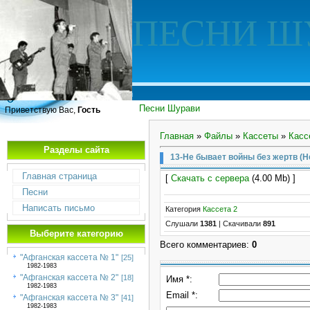
ПЕСНИ Ш
Песни Шурави
Приветствую Вас,
Гость
Главная
»
Файлы
»
Кассеты
»
Касс
Разделы сайта
13-Не бывает войны без жертв (Н
Главная страница
[
Скачать с сервера
(4.00 Mb) ]
Песни
Написать письмо
Категория
Кассета 2
Слушали
1381
|
Скачивали
891
Выберите категорию
Всего комментариев
:
0
"Афганская кассета № 1"
[25]
1982-1983
"Афганская кассета № 2"
[18]
Имя *:
1982-1983
Email *:
"Афганская кассета № 3"
[41]
1982-1983