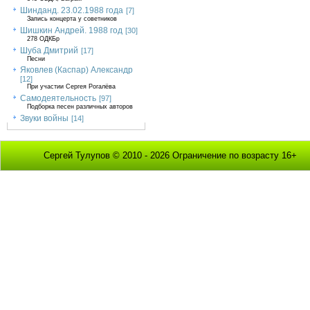
Шинданд. 23.02.1988 года
[7]
Запись концерта у советников
Шишкин Андрей. 1988 год
[30]
278 ОДКБр
Шуба Дмитрий
[17]
Песни
Яковлев (Каспар) Александр
[12]
При участии Сергея Рогалёва
Самодеятельность
[97]
Подборка песен различных авторов
Звуки войны
[14]
Сергей Тулупов © 2010 - 2026 Ограничение по возрасту 16+