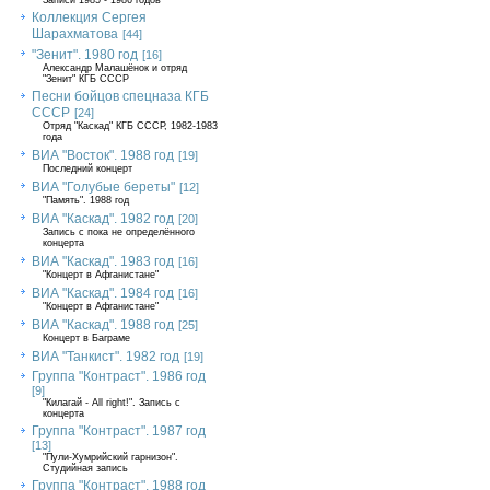
Записи 1985 - 1986 годов
Коллекция Сергея
Шарахматова
[44]
"Зенит". 1980 год
[16]
Александр Малашёнок и отряд
"Зенит" КГБ СССР
Песни бойцов спецназа КГБ
СССР
[24]
Отряд "Каскад" КГБ СССР, 1982-1983
года
ВИА "Восток". 1988 год
[19]
Последний концерт
ВИА "Голубые береты"
[12]
"Память". 1988 год
ВИА "Каскад". 1982 год
[20]
Запись с пока не определённого
концерта
ВИА "Каскад". 1983 год
[16]
"Концерт в Афганистане"
ВИА "Каскад". 1984 год
[16]
"Концерт в Афганистане"
ВИА "Каскад". 1988 год
[25]
Концерт в Баграме
ВИА "Танкист". 1982 год
[19]
Группа "Контраст". 1986 год
[9]
"Килагай - All right!". Запись с
концерта
Группа "Контраст". 1987 год
[13]
"Пули-Хумрийский гарнизон".
Студийная запись
Группа "Контраст". 1988 год