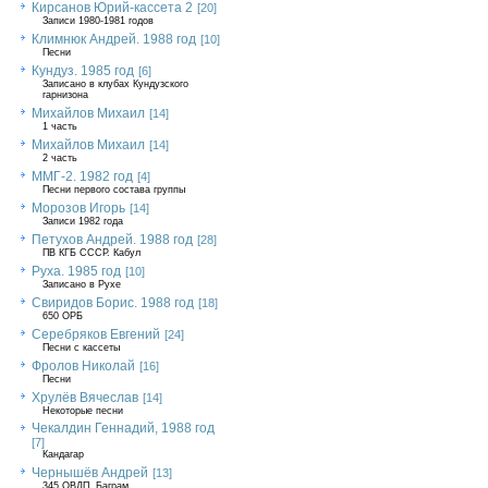
Кирсанов Юрий-кассета 2
[20]
Записи 1980-1981 годов
Климнюк Андрей. 1988 год
[10]
Песни
Кундуз. 1985 год
[6]
Записано в клубах Кундузского
гарнизона
Михайлов Михаил
[14]
1 часть
Михайлов Михаил
[14]
2 часть
ММГ-2. 1982 год
[4]
Песни первого состава группы
Морозов Игорь
[14]
Записи 1982 года
Петухов Андрей. 1988 год
[28]
ПВ КГБ СССР. Кабул
Руха. 1985 год
[10]
Записано в Рухе
Свиридов Борис. 1988 год
[18]
650 ОРБ
Серебряков Евгений
[24]
Песни с кассеты
Фролов Николай
[16]
Песни
Хрулёв Вячеслав
[14]
Некоторые песни
Чекалдин Геннадий, 1988 год
[7]
Кандагар
Чернышёв Андрей
[13]
345 ОВДП, Баграм