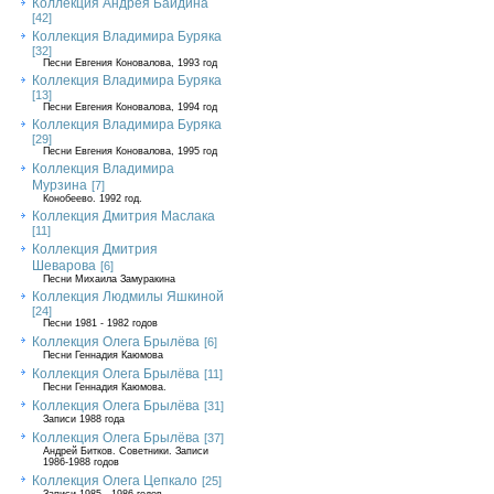
Коллекция Андрея Байдина
[42]
Коллекция Владимира Буряка
[32]
Песни Евгения Коновалова, 1993 год
Коллекция Владимира Буряка
[13]
Песни Евгения Коновалова, 1994 год
Коллекция Владимира Буряка
[29]
Песни Евгения Коновалова, 1995 год
Коллекция Владимира
Мурзина
[7]
Конобеево. 1992 год.
Коллекция Дмитрия Маслака
[11]
Коллекция Дмитрия
Шеварова
[6]
Песни Михаила Замуракина
Коллекция Людмилы Яшкиной
[24]
Песни 1981 - 1982 годов
Коллекция Олега Брылёва
[6]
Песни Геннадия Каюмова
Коллекция Олега Брылёва
[11]
Песни Геннадия Каюмова.
Коллекция Олега Брылёва
[31]
Записи 1988 года
Коллекция Олега Брылёва
[37]
Андрей Битков. Советники. Записи
1986-1988 годов
Коллекция Олега Цепкало
[25]