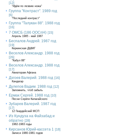
[12]
"Идём по лезвию ножа"
Группа "Контраст". 1989 год
[6]
"Последний контраст"
Группа "Талукан 88". 1988 год
[16]
7 ОМСБ (186 ООСпН)
[15]
Апрель 1985 - май 1987
Беспалов Андрей. 1987 год
[19]
Керкинская ДШМГ
Веселов Александр. 1988 год
[26]
"Кабул 88"
Веселов Александр. 1988 год
[17]
Авиаторам Афгана
Дзгоев Валерий. 1988 год
[16]
Кандагар
Дулепов Вадим. 1988 год
[12]
Запомнить, чтоб забыть
Ермак Сергей. 1988 год
[10]
Песни Серёги Килагайского
Зубарев Валерий. 1987 год
[17]
12 Гвардейский МСП
Из Кундуза на Файзабад и
обратно
[28]
1982-1983 годы
Кирсанов Юрий-кассета 1
[18]
Записи 1980-1981 годов