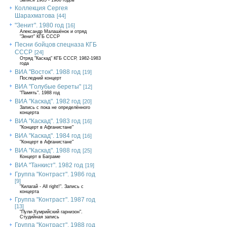
Записи 1985 - 1986 годов
Коллекция Сергея
Шарахматова
[44]
"Зенит". 1980 год
[16]
Александр Малашёнок и отряд
"Зенит" КГБ СССР
Песни бойцов спецназа КГБ
СССР
[24]
Отряд "Каскад" КГБ СССР, 1982-1983
года
ВИА "Восток". 1988 год
[19]
Последний концерт
ВИА "Голубые береты"
[12]
"Память". 1988 год
ВИА "Каскад". 1982 год
[20]
Запись с пока не определённого
концерта
ВИА "Каскад". 1983 год
[16]
"Концерт в Афганистане"
ВИА "Каскад". 1984 год
[16]
"Концерт в Афганистане"
ВИА "Каскад". 1988 год
[25]
Концерт в Баграме
ВИА "Танкист". 1982 год
[19]
Группа "Контраст". 1986 год
[9]
"Килагай - All right!". Запись с
концерта
Группа "Контраст". 1987 год
[13]
"Пули-Хумрийский гарнизон".
Студийная запись
Группа "Контраст". 1988 год