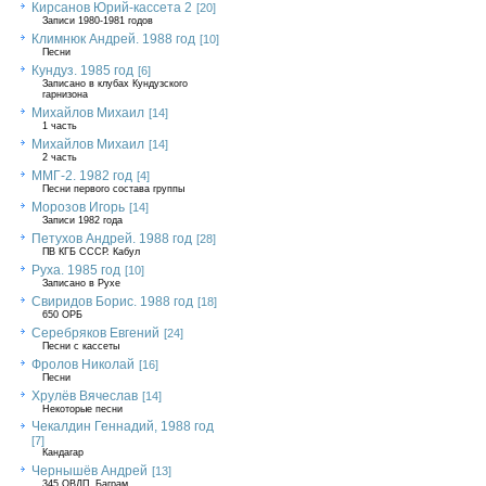
Кирсанов Юрий-кассета 2
[20]
Записи 1980-1981 годов
Климнюк Андрей. 1988 год
[10]
Песни
Кундуз. 1985 год
[6]
Записано в клубах Кундузского
гарнизона
Михайлов Михаил
[14]
1 часть
Михайлов Михаил
[14]
2 часть
ММГ-2. 1982 год
[4]
Песни первого состава группы
Морозов Игорь
[14]
Записи 1982 года
Петухов Андрей. 1988 год
[28]
ПВ КГБ СССР. Кабул
Руха. 1985 год
[10]
Записано в Рухе
Свиридов Борис. 1988 год
[18]
650 ОРБ
Серебряков Евгений
[24]
Песни с кассеты
Фролов Николай
[16]
Песни
Хрулёв Вячеслав
[14]
Некоторые песни
Чекалдин Геннадий, 1988 год
[7]
Кандагар
Чернышёв Андрей
[13]
345 ОВДП, Баграм