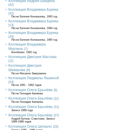
Коллекция Андрея Байдина
[42]
Коллекция Владимира Буряка
[32]
Песни Евгения Коновалова, 1993 год
Коллекция Владимира Буряка
[13]
Песни Евгения Коновалова, 1994 год
Коллекция Владимира Буряка
[29]
Песни Евгения Коновалова, 1995 год
Коллекция Владимира
Мурзина
[7]
Конобеево. 1992 год.
Коллекция Дмитрия Маслака
[11]
Коллекция Дмитрия
Шеварова
[6]
Песни Михаила Замуракина
Коллекция Людмилы Яшкиной
[24]
Песни 1981 - 1982 годов
Коллекция Олега Брылёва
[6]
Песни Геннадия Каюмова
Коллекция Олега Брылёва
[11]
Песни Геннадия Каюмова.
Коллекция Олега Брылёва
[31]
Записи 1988 года
Коллекция Олега Брылёва
[37]
Андрей Битков. Советники. Записи
1986-1988 годов
Коллекция Олега Цепкало
[25]