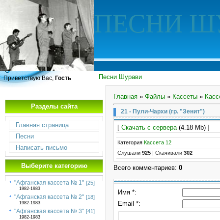
ПЕСНИ Ш
Песни Шурави
Приветствую Вас,
Гость
Главная
»
Файлы
»
Кассеты
»
Касс
Разделы сайта
21 - Пули-Чархи (гр. "Зенит")
Главная страница
[
Скачать с сервера
(4.18 Mb) ]
Песни
Категория
Кассета 12
Написать письмо
Слушали
925
|
Скачивали
302
Выберите категорию
Всего комментариев
:
0
"Афганская кассета № 1"
[25]
1982-1983
Имя *:
"Афганская кассета № 2"
[18]
Email *:
1982-1983
"Афганская кассета № 3"
[41]
1982-1983