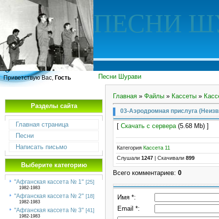
ПЕСНИ Ш
Песни Шурави
Приветствую Вас,
Гость
Главная
»
Файлы
»
Кассеты
»
Касс
Разделы сайта
03-Аэродромная прислуга (Неизв.
Главная страница
[
Скачать с сервера
(5.68 Mb) ]
Песни
Написать письмо
Категория
Кассета 11
Слушали
1247
|
Скачивали
899
Выберите категорию
Всего комментариев
:
0
"Афганская кассета № 1"
[25]
1982-1983
"Афганская кассета № 2"
[18]
Имя *:
1982-1983
Email *:
"Афганская кассета № 3"
[41]
1982-1983