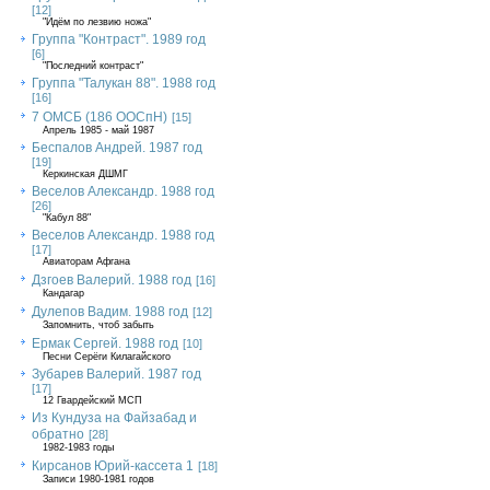
[12]
"Идём по лезвию ножа"
Группа "Контраст". 1989 год
[6]
"Последний контраст"
Группа "Талукан 88". 1988 год
[16]
7 ОМСБ (186 ООСпН)
[15]
Апрель 1985 - май 1987
Беспалов Андрей. 1987 год
[19]
Керкинская ДШМГ
Веселов Александр. 1988 год
[26]
"Кабул 88"
Веселов Александр. 1988 год
[17]
Авиаторам Афгана
Дзгоев Валерий. 1988 год
[16]
Кандагар
Дулепов Вадим. 1988 год
[12]
Запомнить, чтоб забыть
Ермак Сергей. 1988 год
[10]
Песни Серёги Килагайского
Зубарев Валерий. 1987 год
[17]
12 Гвардейский МСП
Из Кундуза на Файзабад и
обратно
[28]
1982-1983 годы
Кирсанов Юрий-кассета 1
[18]
Записи 1980-1981 годов