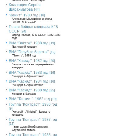
Записи 1985 - 1986 годов
Коллекция Сергея
Шарахматова
[44]
"Зенит". 1980 год
[16]
Александр Малашёнок и отряд
"Зенит" КГБ СССР
Песни бойцов спецназа КГБ
СССР
[24]
Отряд "Каскад" КГБ СССР, 1982-1983
года
ВИА "Восток". 1988 год
[19]
Последний концерт
ВИА "Голубые береты"
[12]
"Память". 1988 год
ВИА "Каскад". 1982 год
[20]
Запись с пока не определённого
концерта
ВИА "Каскад". 1983 год
[16]
"Концерт в Афганистане"
ВИА "Каскад". 1984 год
[16]
"Концерт в Афганистане"
ВИА "Каскад". 1988 год
[25]
Концерт в Баграме
ВИА "Танкист". 1982 год
[19]
Группа "Контраст". 1986 год
[9]
"Килагай - All right!". Запись с
концерта
Группа "Контраст". 1987 год
[13]
"Пули-Хумрийский гарнизон".
Студийная запись
Группа "Контраст". 1988 год