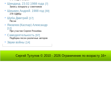
Шинданд. 23.02.1988 года
[7]
Запись концерта у советников
Шишкин Андрей. 1988 год
[30]
278 ОДКБр
Шуба Дмитрий
[17]
Песни
Яковлев (Каспар) Александр
[12]
При участии Сергея Рогалёва
Самодеятельность
[97]
Подборка песен различных авторов
Звуки войны
[14]
Сергей Тулупов © 2010 - 2026 Ограничение по возрасту 16+