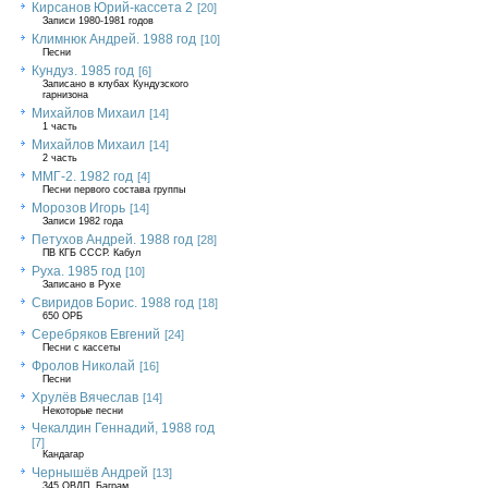
Кирсанов Юрий-кассета 2
[20]
Записи 1980-1981 годов
Климнюк Андрей. 1988 год
[10]
Песни
Кундуз. 1985 год
[6]
Записано в клубах Кундузского
гарнизона
Михайлов Михаил
[14]
1 часть
Михайлов Михаил
[14]
2 часть
ММГ-2. 1982 год
[4]
Песни первого состава группы
Морозов Игорь
[14]
Записи 1982 года
Петухов Андрей. 1988 год
[28]
ПВ КГБ СССР. Кабул
Руха. 1985 год
[10]
Записано в Рухе
Свиридов Борис. 1988 год
[18]
650 ОРБ
Серебряков Евгений
[24]
Песни с кассеты
Фролов Николай
[16]
Песни
Хрулёв Вячеслав
[14]
Некоторые песни
Чекалдин Геннадий, 1988 год
[7]
Кандагар
Чернышёв Андрей
[13]
345 ОВДП, Баграм