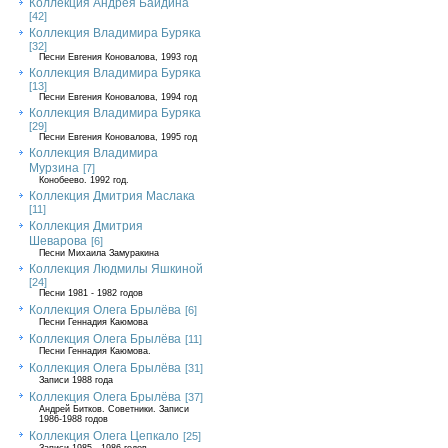
Коллекция Андрея Байдина
[42]
Коллекция Владимира Буряка
[32]
Песни Евгения Коновалова, 1993 год
Коллекция Владимира Буряка
[13]
Песни Евгения Коновалова, 1994 год
Коллекция Владимира Буряка
[29]
Песни Евгения Коновалова, 1995 год
Коллекция Владимира
Мурзина
[7]
Конобеево. 1992 год.
Коллекция Дмитрия Маслака
[11]
Коллекция Дмитрия
Шеварова
[6]
Песни Михаила Замуракина
Коллекция Людмилы Яшкиной
[24]
Песни 1981 - 1982 годов
Коллекция Олега Брылёва
[6]
Песни Геннадия Каюмова
Коллекция Олега Брылёва
[11]
Песни Геннадия Каюмова.
Коллекция Олега Брылёва
[31]
Записи 1988 года
Коллекция Олега Брылёва
[37]
Андрей Битков. Советники. Записи
1986-1988 годов
Коллекция Олега Цепкало
[25]