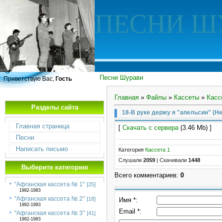
ПЕСНИ Ш
Песни Шурави
Приветствую Вас,
Гость
Главная
»
Файлы
»
Кассеты
»
Касс
Разделы сайта
18-В руке держу я "апельсин" (Не
Главная страница
[
Скачать с сервера
(3.46 Mb) ]
Песни
Написать письмо
Категория
Кассета 1
Слушали
2059
|
Скачивали
1448
Выберите категорию
Всего комментариев
:
0
"Афганская кассета № 1"
[25]
1982-1983
"Афганская кассета № 2"
[18]
Имя *:
1982-1983
Email *:
"Афганская кассета № 3"
[41]
1982-1983