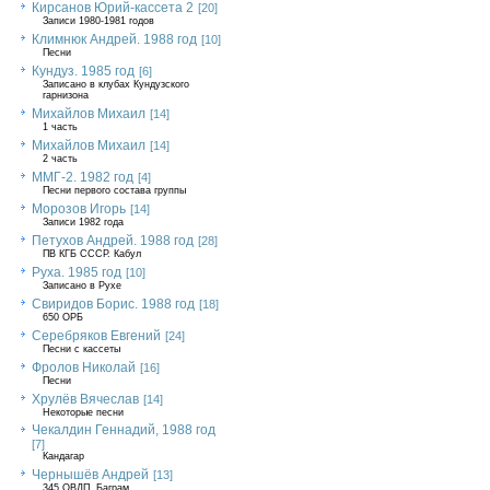
Кирсанов Юрий-кассета 2
[20]
Записи 1980-1981 годов
Климнюк Андрей. 1988 год
[10]
Песни
Кундуз. 1985 год
[6]
Записано в клубах Кундузского
гарнизона
Михайлов Михаил
[14]
1 часть
Михайлов Михаил
[14]
2 часть
ММГ-2. 1982 год
[4]
Песни первого состава группы
Морозов Игорь
[14]
Записи 1982 года
Петухов Андрей. 1988 год
[28]
ПВ КГБ СССР. Кабул
Руха. 1985 год
[10]
Записано в Рухе
Свиридов Борис. 1988 год
[18]
650 ОРБ
Серебряков Евгений
[24]
Песни с кассеты
Фролов Николай
[16]
Песни
Хрулёв Вячеслав
[14]
Некоторые песни
Чекалдин Геннадий, 1988 год
[7]
Кандагар
Чернышёв Андрей
[13]
345 ОВДП, Баграм