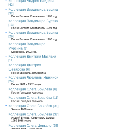
Коллекция Андрея Байдина
[42]
Коллекция Владимира Буряка
[32]
Песни Евгения Коновалова, 1993 год
Коллекция Владимира Буряка
[13]
Песни Евгения Коновалова, 1994 год
Коллекция Владимира Буряка
[29]
Песни Евгения Коновалова, 1995 год
Коллекция Владимира
Мурзина
[7]
Конобеево. 1992 год.
Коллекция Дмитрия Маслака
[11]
Коллекция Дмитрия
Шеварова
[6]
Песни Михаила Замуракина
Коллекция Людмилы Яшкиной
[24]
Песни 1981 - 1982 годов
Коллекция Олега Брылёва
[6]
Песни Геннадия Каюмова
Коллекция Олега Брылёва
[11]
Песни Геннадия Каюмова.
Коллекция Олега Брылёва
[31]
Записи 1988 года
Коллекция Олега Брылёва
[37]
Андрей Битков. Советники. Записи
1986-1988 годов
Коллекция Олега Цепкало
[25]