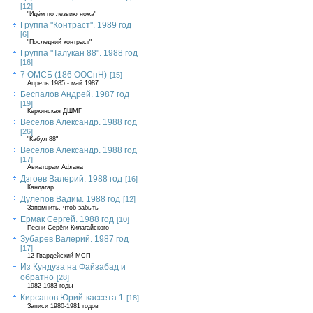
[12]
"Идём по лезвию ножа"
Группа "Контраст". 1989 год
[6]
"Последний контраст"
Группа "Талукан 88". 1988 год
[16]
7 ОМСБ (186 ООСпН)
[15]
Апрель 1985 - май 1987
Беспалов Андрей. 1987 год
[19]
Керкинская ДШМГ
Веселов Александр. 1988 год
[26]
"Кабул 88"
Веселов Александр. 1988 год
[17]
Авиаторам Афгана
Дзгоев Валерий. 1988 год
[16]
Кандагар
Дулепов Вадим. 1988 год
[12]
Запомнить, чтоб забыть
Ермак Сергей. 1988 год
[10]
Песни Серёги Килагайского
Зубарев Валерий. 1987 год
[17]
12 Гвардейский МСП
Из Кундуза на Файзабад и
обратно
[28]
1982-1983 годы
Кирсанов Юрий-кассета 1
[18]
Записи 1980-1981 годов