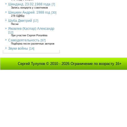
Шинданд. 23.02.1988 года
[7]
Запись концерта у советников
Шишкин Андрей. 1988 год
[30]
278 ОДКБр
Шуба Дмитрий
[17]
Песни
Яковлев (Каспар) Александр
[12]
При участии Сергея Рогалёва
Самодеятельность
[97]
Подборка песен различных авторов
Звуки войны
[14]
Сергей Тулупов © 2010 - 2026 Ограничение по возрасту 16+