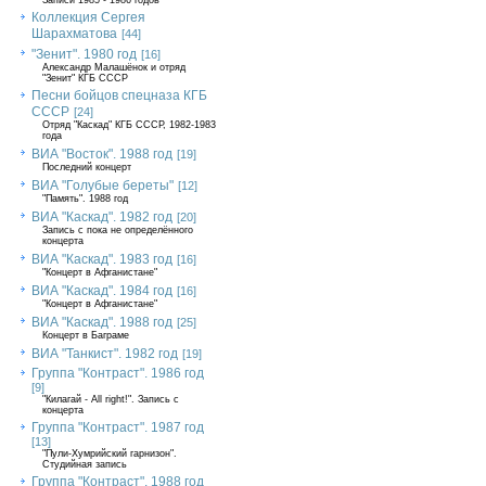
Записи 1985 - 1986 годов
Коллекция Сергея
Шарахматова
[44]
"Зенит". 1980 год
[16]
Александр Малашёнок и отряд
"Зенит" КГБ СССР
Песни бойцов спецназа КГБ
СССР
[24]
Отряд "Каскад" КГБ СССР, 1982-1983
года
ВИА "Восток". 1988 год
[19]
Последний концерт
ВИА "Голубые береты"
[12]
"Память". 1988 год
ВИА "Каскад". 1982 год
[20]
Запись с пока не определённого
концерта
ВИА "Каскад". 1983 год
[16]
"Концерт в Афганистане"
ВИА "Каскад". 1984 год
[16]
"Концерт в Афганистане"
ВИА "Каскад". 1988 год
[25]
Концерт в Баграме
ВИА "Танкист". 1982 год
[19]
Группа "Контраст". 1986 год
[9]
"Килагай - All right!". Запись с
концерта
Группа "Контраст". 1987 год
[13]
"Пули-Хумрийский гарнизон".
Студийная запись
Группа "Контраст". 1988 год