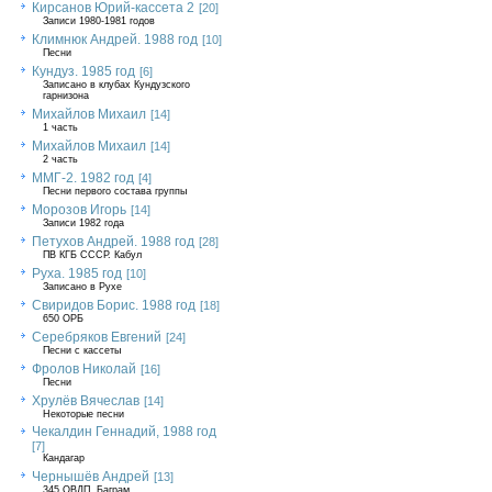
Кирсанов Юрий-кассета 2
[20]
Записи 1980-1981 годов
Климнюк Андрей. 1988 год
[10]
Песни
Кундуз. 1985 год
[6]
Записано в клубах Кундузского
гарнизона
Михайлов Михаил
[14]
1 часть
Михайлов Михаил
[14]
2 часть
ММГ-2. 1982 год
[4]
Песни первого состава группы
Морозов Игорь
[14]
Записи 1982 года
Петухов Андрей. 1988 год
[28]
ПВ КГБ СССР. Кабул
Руха. 1985 год
[10]
Записано в Рухе
Свиридов Борис. 1988 год
[18]
650 ОРБ
Серебряков Евгений
[24]
Песни с кассеты
Фролов Николай
[16]
Песни
Хрулёв Вячеслав
[14]
Некоторые песни
Чекалдин Геннадий, 1988 год
[7]
Кандагар
Чернышёв Андрей
[13]
345 ОВДП, Баграм