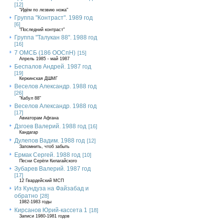
[12]
"Идём по лезвию ножа"
Группа "Контраст". 1989 год
[6]
"Последний контраст"
Группа "Талукан 88". 1988 год
[16]
7 ОМСБ (186 ООСпН)
[15]
Апрель 1985 - май 1987
Беспалов Андрей. 1987 год
[19]
Керкинская ДШМГ
Веселов Александр. 1988 год
[26]
"Кабул 88"
Веселов Александр. 1988 год
[17]
Авиаторам Афгана
Дзгоев Валерий. 1988 год
[16]
Кандагар
Дулепов Вадим. 1988 год
[12]
Запомнить, чтоб забыть
Ермак Сергей. 1988 год
[10]
Песни Серёги Килагайского
Зубарев Валерий. 1987 год
[17]
12 Гвардейский МСП
Из Кундуза на Файзабад и
обратно
[28]
1982-1983 годы
Кирсанов Юрий-кассета 1
[18]
Записи 1980-1981 годов