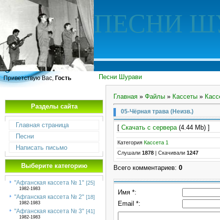
ПЕСНИ Ш
Песни Шурави
Приветствую Вас,
Гость
Главная
»
Файлы
»
Кассеты
»
Касс
Разделы сайта
05-Чёрная трава (Неизв.)
Главная страница
[
Скачать с сервера
(4.44 Mb) ]
Песни
Категория
Кассета 1
Написать письмо
Слушали
1878
|
Скачивали
1247
Выберите категорию
Всего комментариев
:
0
"Афганская кассета № 1"
[25]
1982-1983
Имя *:
"Афганская кассета № 2"
[18]
Email *:
1982-1983
"Афганская кассета № 3"
[41]
1982-1983