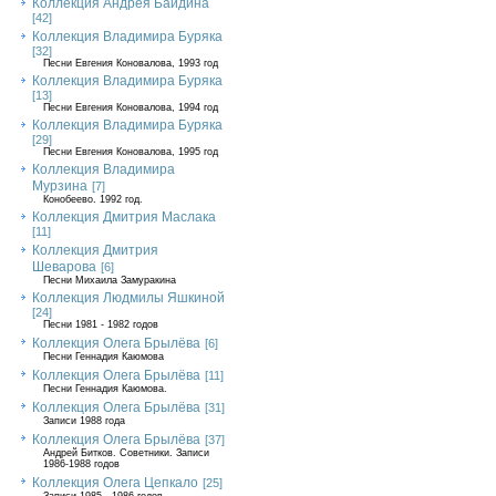
Коллекция Андрея Байдина
[42]
Коллекция Владимира Буряка
[32]
Песни Евгения Коновалова, 1993 год
Коллекция Владимира Буряка
[13]
Песни Евгения Коновалова, 1994 год
Коллекция Владимира Буряка
[29]
Песни Евгения Коновалова, 1995 год
Коллекция Владимира
Мурзина
[7]
Конобеево. 1992 год.
Коллекция Дмитрия Маслака
[11]
Коллекция Дмитрия
Шеварова
[6]
Песни Михаила Замуракина
Коллекция Людмилы Яшкиной
[24]
Песни 1981 - 1982 годов
Коллекция Олега Брылёва
[6]
Песни Геннадия Каюмова
Коллекция Олега Брылёва
[11]
Песни Геннадия Каюмова.
Коллекция Олега Брылёва
[31]
Записи 1988 года
Коллекция Олега Брылёва
[37]
Андрей Битков. Советники. Записи
1986-1988 годов
Коллекция Олега Цепкало
[25]