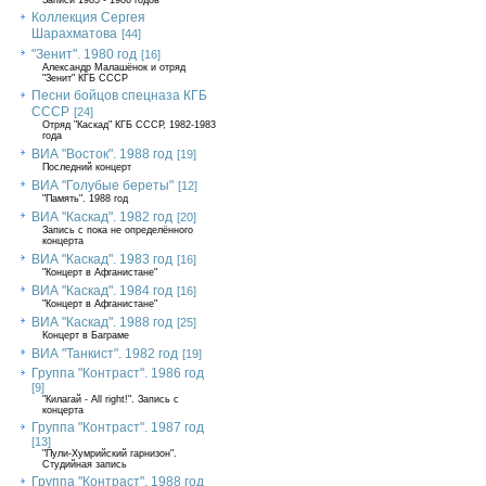
Записи 1985 - 1986 годов
Коллекция Сергея
Шарахматова
[44]
"Зенит". 1980 год
[16]
Александр Малашёнок и отряд
"Зенит" КГБ СССР
Песни бойцов спецназа КГБ
СССР
[24]
Отряд "Каскад" КГБ СССР, 1982-1983
года
ВИА "Восток". 1988 год
[19]
Последний концерт
ВИА "Голубые береты"
[12]
"Память". 1988 год
ВИА "Каскад". 1982 год
[20]
Запись с пока не определённого
концерта
ВИА "Каскад". 1983 год
[16]
"Концерт в Афганистане"
ВИА "Каскад". 1984 год
[16]
"Концерт в Афганистане"
ВИА "Каскад". 1988 год
[25]
Концерт в Баграме
ВИА "Танкист". 1982 год
[19]
Группа "Контраст". 1986 год
[9]
"Килагай - All right!". Запись с
концерта
Группа "Контраст". 1987 год
[13]
"Пули-Хумрийский гарнизон".
Студийная запись
Группа "Контраст". 1988 год